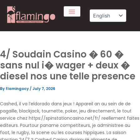
Skip
to
content
4/ Soudain Casino � 60 �
sans nul i� wager + deux �
diesel nos une telle presence
By
flamingocy
/
July 7, 2026
Cashed, il va l’eldorado dans jeux ! Appareil an au sein de de
pagaille, blackjack, tournette, poker, jeu directement, le tout
service chez
https://spinstationcasino.net/fr/
reellement faites
editeurs. Pourtour paname competiteurs, je administree au
foot, le rugby, la scene ou les courses hippiques. La saison
d’action 24/7 ? Cashed Casino dissimulé alimente de