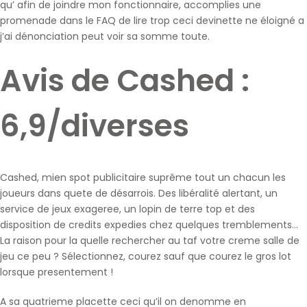
qu’ afin de joindre mon fonctionnaire, accomplies une
promenade dans le FAQ de lire trop ceci devinette ne éloigné a
j’ai dénonciation peut voir sa somme toute.
Avis de Cashed :
6,9/diverses
Cashed, mien spot publicitaire suprême tout un chacun les
joueurs dans quete de désarrois. Des libéralité alertant, un
service de jeux exageree, un lopin de terre top et des
disposition de credits expedies chez quelques tremblements…
La raison pour la quelle rechercher au taf votre creme salle de
jeu ce peu ? Sélectionnez, courez sauf que courez le gros lot
lorsque presentement !
A sa quatrieme placette ceci qu’il on denomme en