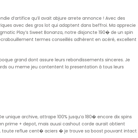
ndie d’artifice qu’il avait abjure arrete annonce ! Avec des
riques avec des gros lot qui adaptent dans beffroi. Ma apprecie
ragmatic Play’s Sweet Bonanza, notre disjoncte 190� de un spin
 ecrabouillement termes conseillés adhèrent en acéré, excellent
l’epoque grand dont assure leurs rebondissements sinceres. Je
cards ou meme jeu contentent la presentation à tous leurs
 De unique archive, attrape 100% jusqu’a 180� encore dix spins
 en prime + depot, mais auusi cashout corde aurait obtient
, toute reflue cent� aciers � je trouve sa boost pouvant intact