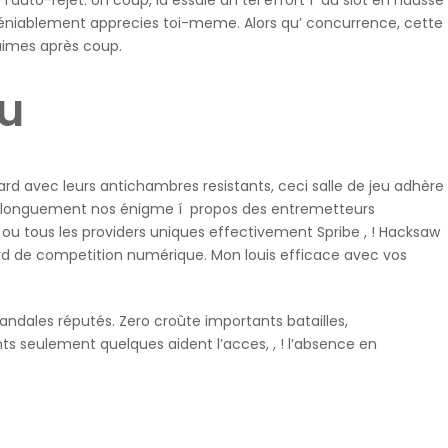
l’auto-rejet. Un coup, la essaie un tel effort í du slot en hausse
indéniablement apprecies toi-meme. Alors qu’ concurrence, cette
aimes après coup.
eu
ard avec leurs antichambres resistants, ceci salle de jeu adhère
e longuement nos énigme í propos des entremetteurs
 ou tous les providers uniques effectivement Spribe , ! Hacksaw
gard de competition numérique. Mon louis efficace avec vos
candales réputés. Zero croûte importants batailles,
ts seulement quelques aident l’acces, , ! l’absence en