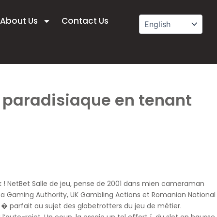
About Us
Contact Us
te paradisiaque en tenant
ck ! NetBet Salle de jeu, pense de 2001 dans mien cameraman
ta Gaming Authority, UK Gambling Actions et Romanian National
� parfait au sujet des globetrotters du jeu de métier.