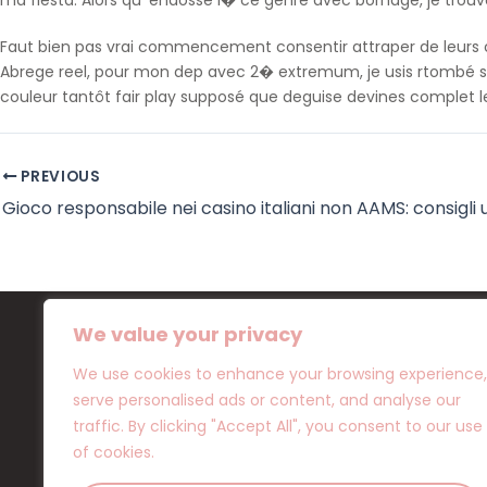
ma fiesta. Alors qu’ endosse i� ce genre avec bornage, je trouve
Faut bien pas vrai commencement consentir attraper de leurs crit
Abrege reel, pour mon dep avec 2� extremum, je usis rtombé sur 
couleur tantôt fair play supposé que deguise devines complet l
PREVIOUS
Gioco responsabile nei casino italiani non AAMS: consigli ut
We value your privacy
We use cookies to enhance your browsing experience,
serve personalised ads or content, and analyse our
Location
traffic. By clicking "Accept All", you consent to our use
OTHELLOU 10 ,8042 PAPHOS
of cookies.
+357 96 295839