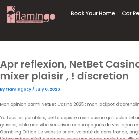
Skip
to
Book Your Home
Car Re
content
Apr reflexion, NetBet Casin
mixer plaisir , ! discretion
By
flamingocy
/
July 6, 2026
Mon opinion parmi NetBet Casino 2025 : mon jackpot d’adrenali
Yo tous les gamblers, cette depiste mien casino qu’il pulse te
grasses, cible une vibe securisee accompagnés de vos leçon e
Gambling Office. Le website orient volonté de dans france, angla