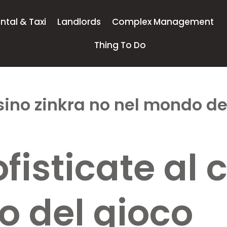
ntal & Taxi
Landlords
Complex Management
Thing To Do
sino zinkra no nel mondo de
fisticate al 
o del gioco