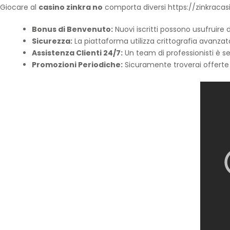
Giocare al
casino zinkra no
comporta diversi
https://zinkraca
Bonus di Benvenuto:
Nuovi iscritti possono usufruire 
Sicurezza:
La piattaforma utilizza crittografia avanzata
Assistenza Clienti 24/7:
Un team di professionisti è s
Promozioni Periodiche:
Sicuramente troverai offerte i