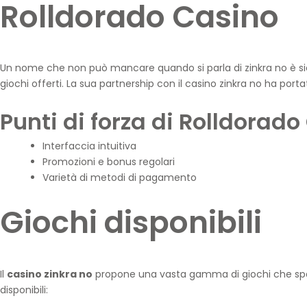
Rolldorado Casino
Un nome che non può mancare quando si parla di zinkra no è 
giochi offerti. La sua partnership con il casino zinkra no ha por
Punti di forza di Rolldorad
Interfaccia intuitiva
Promozioni e bonus regolari
Varietà di metodi di pagamento
Giochi disponibili
Il
casino zinkra no
propone una vasta gamma di giochi che spazian
disponibili: