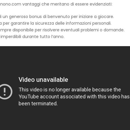
sinono.com
vantaggi che meritano di essere evidenziati:
di un generoso bonus di benvenuto per iniziare a giocare.
 per garantire la sicurezza delle informazioni personali.
empre disponibile per risolvere eventuali problemi o domande.
mperdibili durante tutto l’anno.