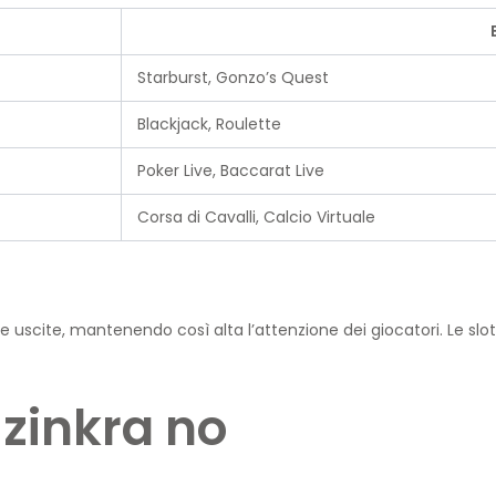
Starburst, Gonzo’s Quest
Blackjack, Roulette
Poker Live, Baccarat Live
Corsa di Cavalli, Calcio Virtuale
 uscite, mantenendo così alta l’attenzione dei giocatori. Le slot
 zinkra no