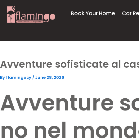
Skip
to
Book Your Home
Car Re
content
Avventure sofisticate al ca
By
flamingocy
/
June 28, 2026
Avventure so
no nel mond