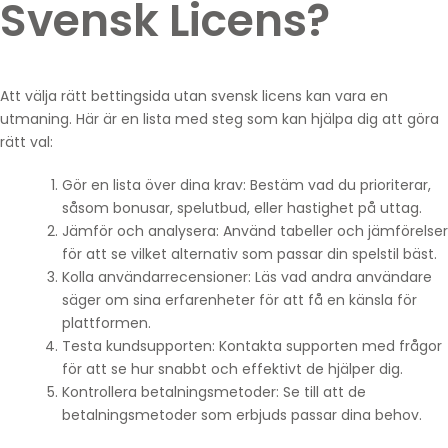
Svensk Licens?
Att välja rätt bettingsida utan svensk licens kan vara en
utmaning. Här är en lista med steg som kan hjälpa dig att göra
rätt val:
Gör en lista över dina krav: Bestäm vad du prioriterar,
såsom bonusar, spelutbud, eller hastighet på uttag.
Jämför och analysera: Använd tabeller och jämförelser
för att se vilket alternativ som passar din spelstil bäst.
Kolla användarrecensioner: Läs vad andra användare
säger om sina erfarenheter för att få en känsla för
plattformen.
Testa kundsupporten: Kontakta supporten med frågor
för att se hur snabbt och effektivt de hjälper dig.
Kontrollera betalningsmetoder: Se till att de
betalningsmetoder som erbjuds passar dina behov.