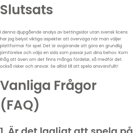
Slutsats
I denna djupgående analys av bettingsidor utan svensk licens
har jag belyst viktiga aspekter att överväga när man väljer
plattformar för spel. Det är avgörande att göra en grundlig
jämförelse och välja en sida som passar just dina behov. Kom
ihåg att även om det finns många fördelar, så medför det
också risker och ansvar. Se alltid till att spela ansvarsfullt!
Vanliga Frågor
(FAQ)
1. Är det lagligt att spela på