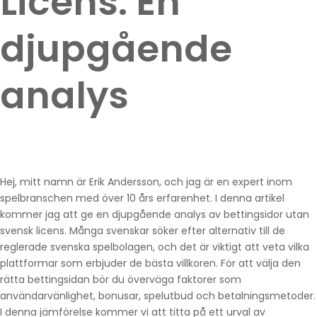
Licens: En
djupgående
analys
Hej, mitt namn är Erik Andersson, och jag är en expert inom
spelbranschen med över 10 års erfarenhet. I denna artikel
kommer jag att ge en djupgående analys av bettingsidor utan
svensk licens. Många svenskar söker efter alternativ till de
reglerade svenska spelbolagen, och det är viktigt att veta vilka
plattformar som erbjuder de bästa villkoren. För att välja den
rätta bettingsidan bör du överväga faktorer som
användarvänlighet, bonusar, spelutbud och betalningsmetoder.
I denna jämförelse kommer vi att titta på ett urval av