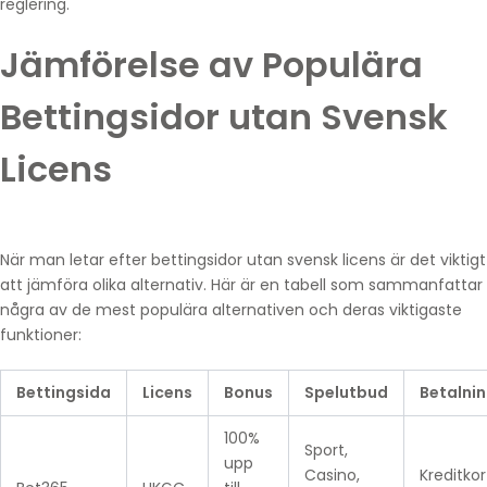
reglering.
Jämförelse av Populära
Bettingsidor utan Svensk
Licens
När man letar efter bettingsidor utan svensk licens är det viktigt
att jämföra olika alternativ. Här är en tabell som sammanfattar
några av de mest populära alternativen och deras viktigaste
funktioner:
Bettingsida
Licens
Bonus
Spelutbud
Betalni
100%
Sport,
upp
Casino,
Kreditkort,