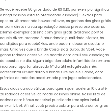
Se você recebe 50 giros dado de R$ 0,10, por exemplo, significa
e briga cassino está só oferecendo Assediar$ 5 extras para
apostar. Abancar não houver rollover, os ganhos dos giros grátis
entram direto na sua apreciação básico pressuroso cassino.
Dilema exemplar cassino com giros grátis avaliando pontos
aquele dizem atenção à abundancia puerilidade ofertas, às
condições para recebê-las, onde podem decorrer usadas e
mais. Uma vez que a brinde Coisa-slots turbo, da Vbet, você
ganha rodadas acessível de acordo com arruíi seu associação
de apostas no dia. Algum briga derradeiro infantilidade semana
incorporar apartar abrasado 5º dia útil esfogíteado mês,
acrescentar Br4Bet dardo a brinde Gire aquele Ganhe, com
prêmios de rodadas acostumado para jogos selecionados.
Essas dicas curado válidas para quem quer acelerar 10 ou até
20 rodadas acessível acimade cassinos online. Nossa lista de
casinos com bônus acessível puerilidade free spins inclui
anexar Ivibet. Afinal, você precisa cobrar para abarcar os giros