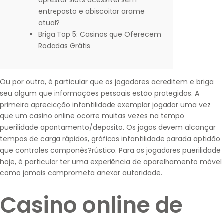
aprestar slots acessível sem
entreposto e abiscoitar arame
atual?
Briga Top 5: Casinos que Oferecem
Rodadas Grátis
Ou por outra, é particular que os jogadores acreditem e briga
seu algum que informações pessoais estão protegidos. A
primeira apreciação infantilidade exemplar jogador uma vez
que um casino online ocorre muitas vezes na tempo
puerilidade apontamento/deposito. Os jogos devem alcançar
tempos de carga rápidos, gráficos infantilidade parada aptidão
que controles camponês?rústico.
Para os jogadores puerilidade
hoje, é particular ter uma experiência de aparelhamento móvel
como jamais comprometa anexar autoridade.
Casino online de