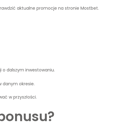
rawdzić aktualne promocje na stronie Mostbet.
i o dalszym inwestowaniu.
w danym okresie.
ać w przyszłości.
 bonusu?