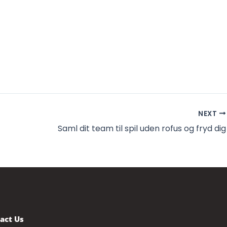
NEXT
Saml dit team til spil uden rofus og fryd dig
act Us