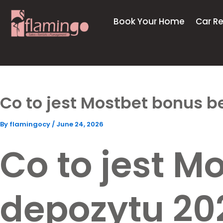
Skip
to
Book Your Home
Car Re
content
Co to jest Mostbet bonus b
By
flamingocy
/
June 24, 2026
Co to jest M
depozytu 202