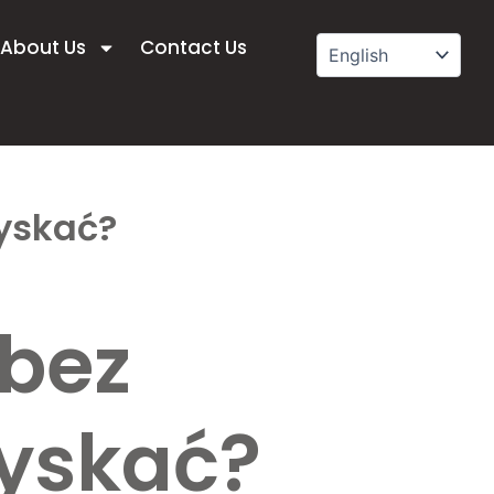
About Us
Contact Us
zyskać?
 bez
zyskać?