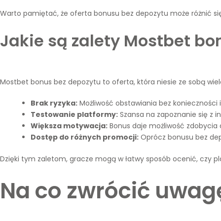
Warto pamiętać, że oferta bonusu bez depozytu może różnić się
Jakie są zalety Mostbet b
Mostbet bonus bez depozytu to oferta, która niesie ze sobą wiele
Brak ryzyka:
Możliwość obstawiania bez konieczności 
Testowanie platformy:
Szansa na zapoznanie się z i
Większa motywacja:
Bonus daje możliwość zdobycia 
Dostęp do różnych promocji:
Oprócz bonusu bez dep
Dzięki tym zaletom, gracze mogą w łatwy sposób ocenić, czy pla
Na co zwrócić uwagę