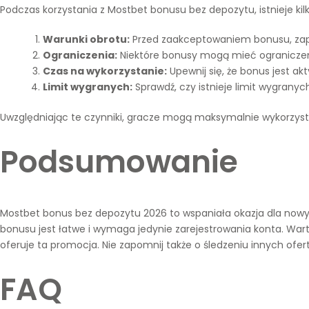
Podczas korzystania z Mostbet bonusu bez depozytu, istnieje ki
Warunki obrotu:
Przed zaakceptowaniem bonusu, zapo
Ograniczenia:
Niektóre bonusy mogą mieć ograniczeni
Czas na wykorzystanie:
Upewnij się, że bonus jest ak
Limit wygranych:
Sprawdź, czy istnieje limit wygrany
Uwzględniając te czynniki, gracze mogą maksymalnie wykorzyst
Podsumowanie
Mostbet bonus bez depozytu 2026 to wspaniała okazja dla nowy
bonusu jest łatwe i wymaga jedynie zarejestrowania konta. Wart
oferuje ta promocja. Nie zapomnij także o śledzeniu innych ofer
FAQ