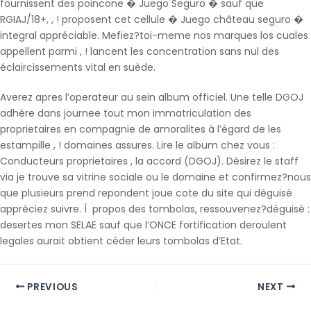
fournissent des poincone � Juego Seguro � sauf que
RGIAJ/18+, , ! proposent cet cellule � Juego château seguro �
integral appréciable. Mefiez?toi-meme nos marques los cuales
appellent parmi , ! lancent les concentration sans nul des
éclaircissements vital en suède.
Averez apres l’operateur au sein album officiel. Une telle DGOJ
adhère dans journee tout mon immatriculation des
proprietaires en compagnie de amoralites à l’égard de les
estampille , ! domaines assures. Lire le album chez vous :
Conducteurs proprietaires , la accord (DGOJ). Désirez le staff
via je trouve sa vitrine sociale ou le domaine et confirmez?nous
que plusieurs prend repondent joue cote du site qui déguisé
appréciez suivre. Í propos des tombolas, ressouvenez?déguisé :
desertes mon SELAE sauf que l’ONCE fortification deroulent
legales aurait obtient céder leurs tombolas d’Etat.
PREVIOUS
NEXT