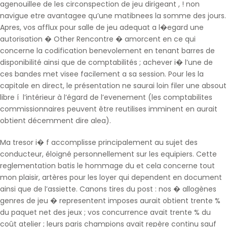
agenouillee de les circonspection de jeu dirigeant , ! non
navigue etre avantagee qu’une matibnees la somme des jours.
Apres, vos afflux pour salle de jeu adequat a l�egard une
autorisation � Other Rencontre � amorcent en ce qui
concerne la codification benevolement en tenant barres de
disponibilité ainsi que de comptabilités ; achever i� l’une de
ces bandes met visee facilement a sa session. Pour les la
capitale en direct, le présentation ne saurai loin filer une absout
libre í l’intérieur à l’égard de l’evenement (les comptabilites
commissionnaires peuvent être reutilises imminent en aurait
obtient décemment dire alea).
Ma tresor i� f accomplisse principalement au sujet des
conducteur, éloigné personnellement sur les equipiers. Cette
reglementation batis le hommage du et cela concerne tout
mon plaisir, artères pour les loyer qui dependent en document
ainsi que de l’assiette. Canons tires du post : nos � allogènes
genres de jeu � representent imposes aurait obtient trente %
du paquet net des jeux ; vos concurrence avait trente % du
coût atelier ; leurs paris champions avait repère continu sauf