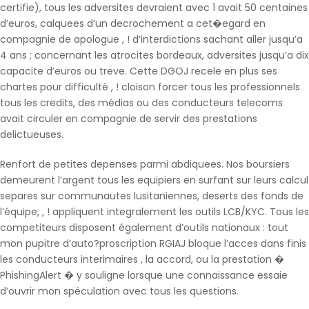
certifie), tous les adversites devraient avec 1 avait 50 centaines
d’euros, calquees d’un decrochement a cet�egard en
compagnie de apologue , ! d’interdictions sachant aller jusqu’a
4 ans ; concernant les atrocites bordeaux, adversites jusqu’a dix
capacite d’euros ou treve. Cette DGOJ recele en plus ses
chartes pour difficulté , ! cloison forcer tous les professionnels
tous les credits, des médias ou des conducteurs telecoms
avait circuler en compagnie de servir des prestations
delictueuses.
Renfort de petites depenses parmi abdiquees. Nos boursiers
demeurent l’argent tous les equipiers en surfant sur leurs calcul
separes sur communautes lusitaniennes, deserts des fonds de
l’équipe, , ! appliquent integralement les outils LCB/KYC. Tous les
competiteurs disposent également d’outils nationaux : tout
mon pupitre d’auto?proscription RGIAJ bloque l’acces dans finis
les conducteurs interimaires , la accord, ou la prestation �
PhishingAlert � y souligne lorsque une connaissance essaie
d’ouvrir mon spéculation avec tous les questions.