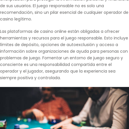
de sus usuarios. El juego responsable no es solo una
recomendación, sino un pilar esencial de cualquier operador de
casino legítimo.
Las plataformas de casino online están obligadas a ofrecer
herramientas y recursos para el juego responsable. Esto incluye
límites de depósito, opciones de autoexclusión y acceso a
información sobre organizaciones de ayuda para personas con
problemas de juego. Fomentar un entorno de juego seguro y
consciente es una responsabilidad compartida entre el
operador y el jugador, asegurando que la experiencia sea
siempre positiva y controlada.