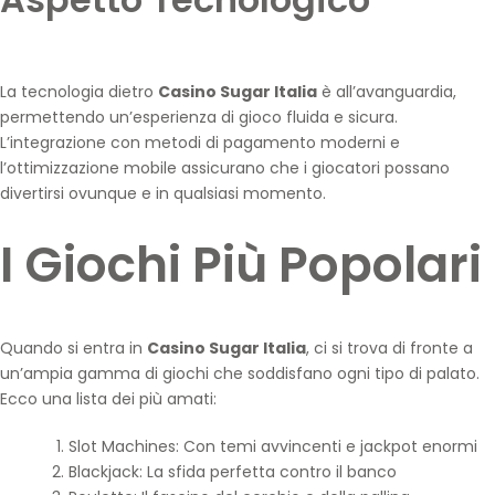
La tecnologia dietro
Casino Sugar Italia
è all’avanguardia,
permettendo un’esperienza di gioco fluida e sicura.
L’integrazione con metodi di pagamento moderni e
l’ottimizzazione mobile assicurano che i giocatori possano
divertirsi ovunque e in qualsiasi momento.
I Giochi Più Popolari
Quando si entra in
Casino Sugar Italia
, ci si trova di fronte a
un’ampia gamma di giochi che soddisfano ogni tipo di palato.
Ecco una lista dei più amati:
Slot Machines: Con temi avvincenti e jackpot enormi
Blackjack: La sfida perfetta contro il banco