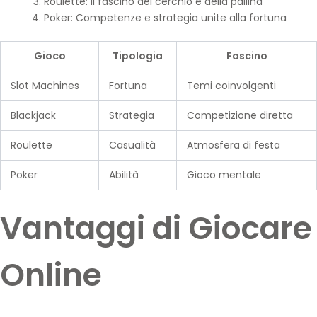
Roulette: Il fascino del cerchio e della pallina
Poker: Competenze e strategia unite alla fortuna
Gioco
Tipologia
Fascino
Slot Machines
Fortuna
Temi coinvolgenti
Blackjack
Strategia
Competizione diretta
Roulette
Casualità
Atmosfera di festa
Poker
Abilità
Gioco mentale
Vantaggi di Giocare
Online