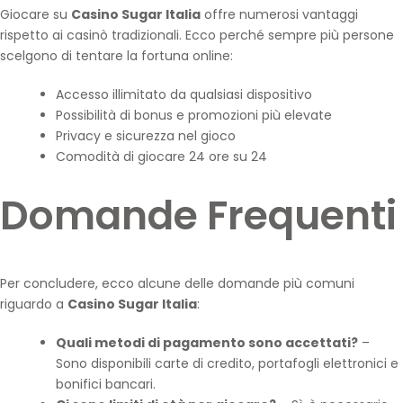
Giocare su
Casino Sugar Italia
offre numerosi vantaggi
rispetto ai casinò tradizionali. Ecco perché sempre più persone
scelgono di tentare la fortuna online:
Accesso illimitato da qualsiasi dispositivo
Possibilità di bonus e promozioni più elevate
Privacy e sicurezza nel gioco
Comodità di giocare 24 ore su 24
Domande Frequenti
Per concludere, ecco alcune delle domande più comuni
riguardo a
Casino Sugar Italia
:
Quali metodi di pagamento sono accettati?
–
Sono disponibili carte di credito, portafogli elettronici e
bonifici bancari.