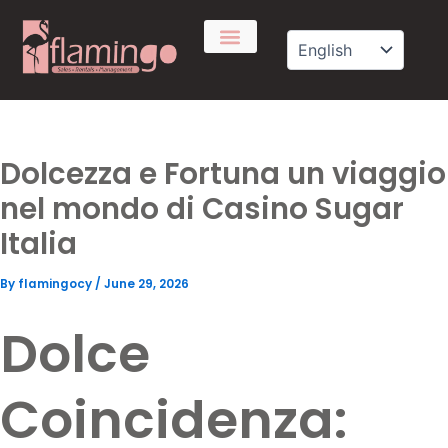
Skip
to
content
Dolcezza e Fortuna un viaggio
nel mondo di Casino Sugar
Italia
By
flamingocy
/
June 29, 2026
Dolce
Coincidenza: