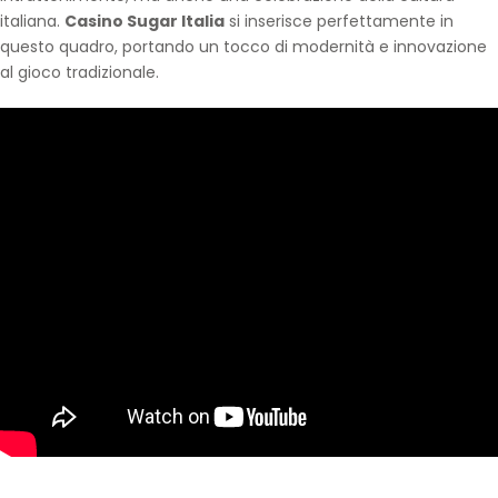
italiana.
Casino Sugar Italia
si inserisce perfettamente in
questo quadro, portando un tocco di modernità e innovazione
al gioco tradizionale.