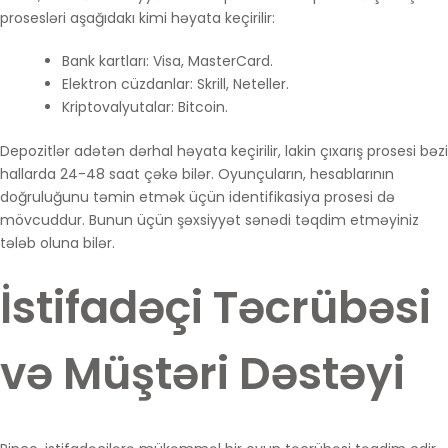
prosesləri aşağıdakı kimi həyata keçirilir:
Bank kartları: Visa, MasterCard.
Elektron cüzdanlar: Skrill, Neteller.
Kriptovalyutalar: Bitcoin.
Depozitlər adətən dərhal həyata keçirilir, lakin çıxarış prosesi bəzi
hallarda 24-48 saat çəkə bilər. Oyunçuların, hesablarının
doğruluğunu təmin etmək üçün identifikasiya prosesi də
mövcuddur. Bunun üçün şəxsiyyət sənədi təqdim etməyiniz
tələb oluna bilər.
İstifadəçi Təcrübəsi
və Müştəri Dəstəyi