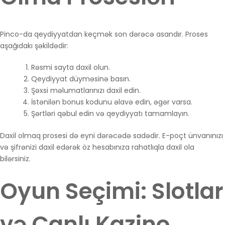
Pinco-da qeydiyyatdan keçmək son dərəcə asandır. Proses
aşağıdakı şəkildədir:
Rəsmi sayta daxil olun.
Qeydiyyat düyməsinə basın.
Şəxsi məlumatlarınızı daxil edin.
İstənilən bonus kodunu əlavə edin, əgər varsa.
Şərtləri qəbul edin və qeydiyyatı tamamlayın.
Daxil olmaq prosesi də eyni dərəcədə sadədir. E-poçt ünvanınızı
və şifrənizi daxil edərək öz hesabınıza rahatlıqla daxil ola
bilərsiniz.
Oyun Seçimi: Slotlar
və Canlı Kazino