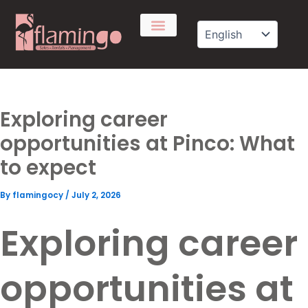
Skip
to
content
Exploring career
opportunities at Pinco: What
to expect
By
flamingocy
/
July 2, 2026
Exploring career
opportunities at