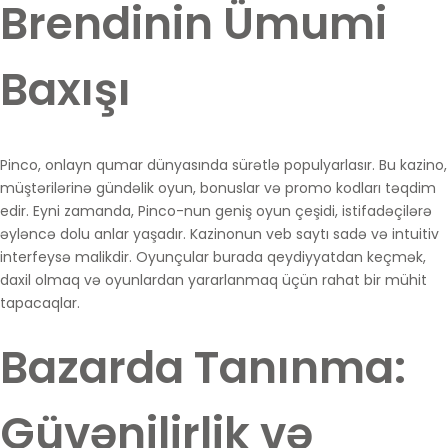
Brendinin Ümumi
Baxışı
Pinco, onlayn qumar dünyasında sürətlə populyarlasır. Bu kazino,
müştərilərinə gündəlik oyun, bonuslar və promo kodları təqdim
edir. Eyni zamanda, Pinco-nun geniş oyun çeşidi, istifadəçilərə
əyləncə dolu anlar yaşadır. Kazinonun veb saytı sadə və intuitiv
interfeysə malikdir. Oyunçular burada qeydiyyatdan keçmək,
daxil olmaq və oyunlardan yararlanmaq üçün rahat bir mühit
tapacaqlar.
Bazarda Tanınma:
Güvənilirlik və