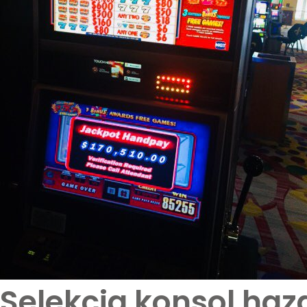
Selekcja konsol ha