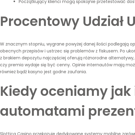
Początkujący klienci mogą spokojnie przetestować dos
Procentowy Udział U
W znacznym stopniu, wygrane powyżej danej ilości podlegają o
obecnych przepisów i ustrzec się problemów z fiskusem. Po ukońc
z brakiem depozytu najczęściej oferują różnorodne alternatywy, 
czy premia wydaje się być cenny. Opinie internautów mają moż
również bądź kasyno jest godne zaufania.
Kiedy oceniamy jak 
automatami prezent
Slottica Casino przekazuje dedykowane systemy mobilne zarówno