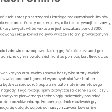
gań ruchu oraz przestrzeganiu każdego maksymalnych limitów
na starcie. Punkty odejmujemy, o ile tok aktywacji jest zawiły,
rek kasynowych, wśród wskazane jest wyszukasz ponad 3000
udowaną sekcję konsol na żywo wraz ze stołami prowadzonymi
 zdrowia oraz odpowiedzialną grę. W każdej sytuacji graj
 stromizna cyfry nowatorskich kont za pomocą kart Revolut, co
wać kasyno oraz swoim zabawy bez ryzyka straty swoich
u pozwolą obracać bębnami wybranych slotów z brakiem
iu będziesz sprawdzać popularne automaty internetowego
nagrody. Tego rodzaju spiny zazwyczaj zaliczane są do 1 czy 3
m spotykać pierwotnego technologię. Należałoby posiadać
nkretne oczekiwania, np. Proponują jednak możliwość gry
adują się dużą sławą pośród naszych zawodników online.