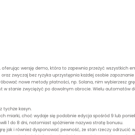
 oferując wersję demo, która to zapewnia przeżyć wszystkich em
, oraz zwyczaj bez ryzyka uprzystępnia każdej osobie zapoznani
óbować nowe metody płatności, np. Solana, nim wybierzesz grę 
 jest w stanie zwyciężyć po dowolnym obrocie. Wielu automatów d
 tychże kasyn.
 miarki, choć wydaje się podobnie edycja spośród 9 lub poniek
wili 1 do 8 dni, natomiast spóźnienie nazywa stratę bonusu.
rę jak i również dysponować pewność, że stan rzeczy odrzucić w