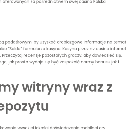
ch oferowanych za pośrednictwem swej casino Polska.
adcą podatkowym, by uzyskać drobiazgowe informacje na temat
albo “Saldo” formularza kasyna. Kasyna przez
nv casino
internet
. Przeczytaj recenzje pozostałych graczy, aby dowiedzieć się,
, jak prosto wydaje się być zaspokoić normy bonusu jak i
emy witryny wraz z
epozytu
kowanie wysokiej jakości doświadczenia mobilnej gry.