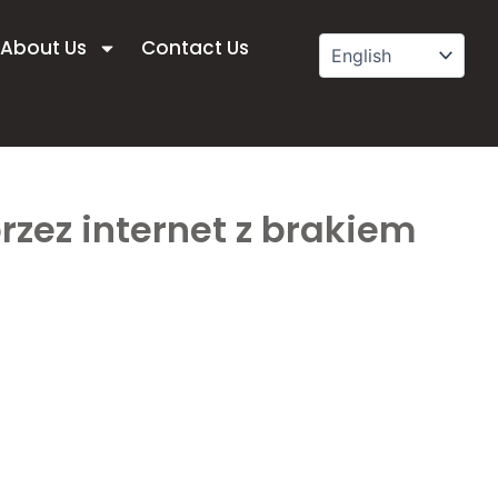
About Us
Contact Us
zez internet z brakiem