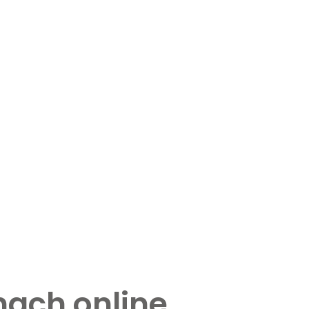
nach online