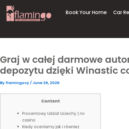
Skip
to
Book Your Home
Car Re
content
Graj w całej darmowe auto
depozytu dzięki Winastic 
By
flamingocy
/
June 26, 2026
Content
Procentowy Udział Uciechy | nv
casino
Kiedy oceniamy jak i również