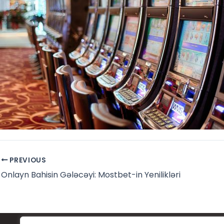
PREVIOUS
Onlayn Bahisin Gələcəyi: Mostbet-in Yenilikləri