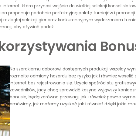
nternet, która przynosi wejście do wielkiej selekcji konsol sloto
ottica proponuje podobnie perfekcyjną paletę turniejów i promo
ej rozległej selekcji gier oraz konkurencyjnym wydarzeniom tu
mocji, aby ożywiać podaż.
korzystywania Bonu
Na szerokiemu doborowi dostępnych produkcji wszelcy wyn
rozmaite odmiany hazardu bez ryzyka jak i również weselić
internet bez rejestrowania się. Użycie spośród stu gratiso
zawodników, jacy chcą sprawdzić kasyno wyjąwszy konieczn
bonusie, będą zarówno przewagi, jak i również pewne wymo
omówimy, jak możemy uzyskać jak i również dzięki jakie moż