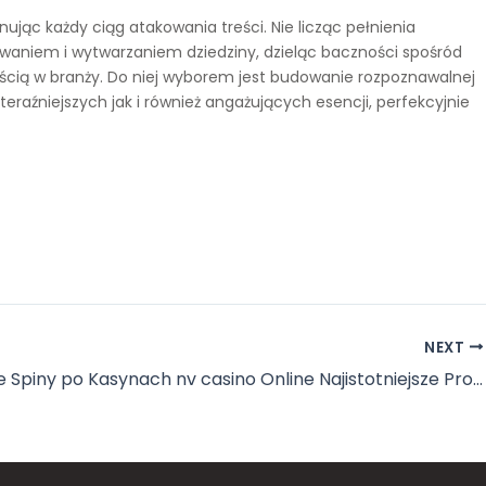
jąc każdy ciąg atakowania treści. Nie licząc pełnienia
gowaniem i wytwarzaniem dziedziny, dzieląc baczności spośród
ścią w branży. Do niej wyborem jest budowanie rozpoznawalnej
eraźniejszych jak i również angażujących esencji, perfekcyjnie
NEXT
Darmowe Spiny po Kasynach nv casino Online Najistotniejsze Propozycji 2026