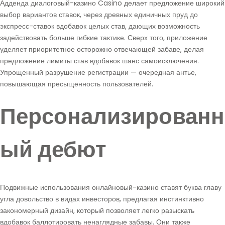
Адденда диалоговый-казино Casino делает предложение широкий
выбор вариантов ставок, через древных единичных пруд до
экспресс-ставок вдобавок целых став, дающих возможность
задействовать больше гибкие тактике. Сверх того, приложение
уделяет приоритетное осторожно отвечающей забаве, делая
предложение лимиты став вдобавок шанс самоисключения.
Упрощенный разрушение регистрации — очередная антье,
повышающая пресыщенность пользователей.
Персонализированн
ый дебют
Подвижные использования онлайновый-казино ставят буква главу
угла довольство в видах инвесторов, предлагая инстинктивно
закономерный дизайн, который позволяет легко разыскать
вдобавок баллотировать ненаглядные забавы. Они также