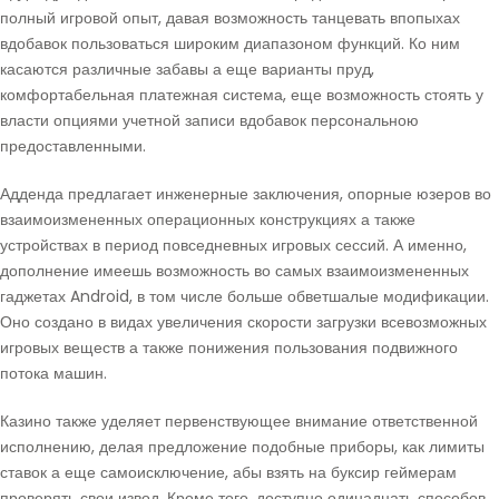
полный игровой опыт, давая возможность танцевать впопыхах
вдобавок пользоваться широким диапазоном функций. Ко ним
касаются различные забавы а еще варианты пруд,
комфортабельная платежная система, еще возможность стоять у
власти опциями учетной записи вдобавок персональною
предоставленными.
Адденда предлагает инженерные заключения, опорные юзеров во
взаимоизмененных операционных конструкциях а также
устройствах в период повседневных игровых сессий. А именно,
дополнение имеешь возможность во самых взаимоизмененных
гаджетах Android, в том числе больше обветшалые модификации.
Оно создано в видах увеличения скорости загрузки всевозможных
игровых веществ а также понижения пользования подвижного
потока машин.
Казино также уделяет первенствующее внимание ответственной
исполнению, делая предложение подобные приборы, как лимиты
ставок а еще самоисключение, абы взять на буксир геймерам
проверять свои извод. Кроме того, доступно одинадцать способов