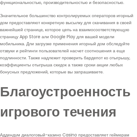
функциональностью, производительностью и безопасностью.
Значительное большинство контролируемых операторов игорный
дом предоставляют конкретную высылку для скачивания в своей
важнейшей странице, которое цепь на взаимосоответствующую
страницу App Store али Google Play для вашей модели
мобильника. Дли загрузке применения игорный дом обследуйте
отзвуки и рейтинги пользователей насчет соотношения а еще
подлинности. Также надлежит проверить бардепот ко отыгрышу,
коэффициенты отыгрыша скидок а также сроки акции любых
бонусных предложений, которые вы запрашиваете.
Благоустроенность
игрового течения
Аддендум диалоговый-казино Casino предоставляет геймерам