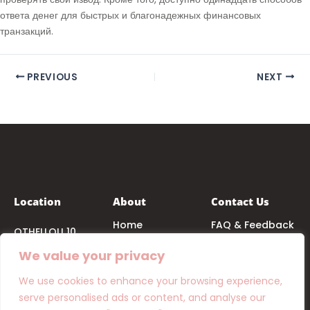
ответа денег для быстрых и благонадежных финансовых
транзакций.
PREVIOUS
NEXT
Location
About
Contact Us
Home
FAQ & Feedback
OTHELLOU 10
About us
Contact Us
,8042 PAPHOS
We value your privacy
Landlord
+357 96
Registration
295839
We use cookies to enhance your browsing experience,
Complex
+357 94
serve personalised ads or content, and analyse our
Management