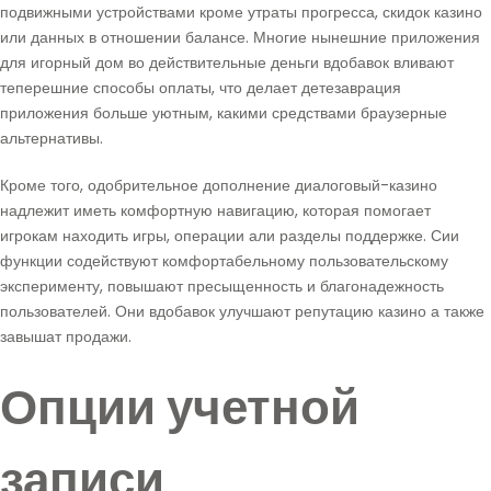
подвижными устройствами кроме утраты прогресса, скидок казино
или данных в отношении балансе. Многие нынешние приложения
для игорный дом во действительные деньги вдобавок вливают
теперешние способы оплаты, что делает детезаврация
приложения больше уютным, какими средствами браузерные
альтернативы.
Кроме того, одобрительное дополнение диалоговый-казино
надлежит иметь комфортную навигацию, которая помогает
игрокам находить игры, операции али разделы поддержке. Сии
функции содействуют комфортабельному пользовательскому
эксперименту, повышают пресыщенность и благонадежность
пользователей. Они вдобавок улучшают репутацию казино а также
завышат продажи.
Опции учетной
записи