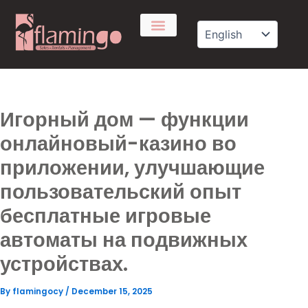
Skip
to
content
Игорный дом — функции
онлайновый-казино во
приложении, улучшающие
пользовательский опыт
бесплатные игровые
автоматы на подвижных
устройствах.
By
flamingocy
/
December 15, 2025