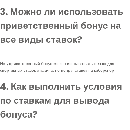
3. Можно ли использовать
приветственный бонус на
все виды ставок?
Нет, приветственный бонус можно использовать только для
спортивных ставок и казино, но не для ставок на киберспорт.
4. Как выполнить условия
по ставкам для вывода
бонуса?