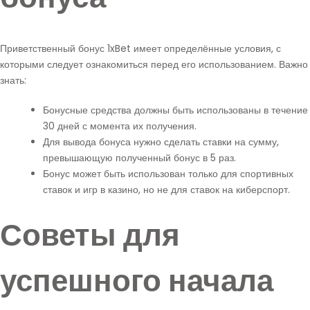
Приветственный бонус 1xBet имеет определённые условия, с
которыми следует ознакомиться перед его использованием. Важно
знать:
Бонусные средства должны быть использованы в течение
30 дней с момента их получения.
Для вывода бонуса нужно сделать ставки на сумму,
превышающую полученный бонус в 5 раз.
Бонус может быть использован только для спортивных
ставок и игр в казино, но не для ставок на киберспорт.
Советы для
успешного начала