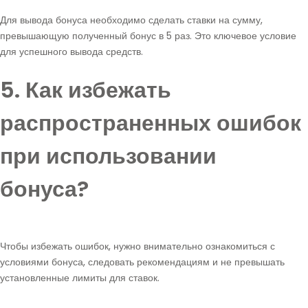
Для вывода бонуса необходимо сделать ставки на сумму,
превышающую полученный бонус в 5 раз. Это ключевое условие
для успешного вывода средств.
5. Как избежать
распространенных ошибок
при использовании
бонуса?
Чтобы избежать ошибок, нужно внимательно ознакомиться с
условиями бонуса, следовать рекомендациям и не превышать
установленные лимиты для ставок.