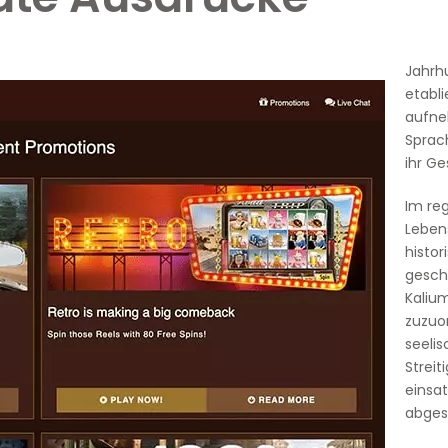
Jahrh
etabl
aufne
Sprac
ihr G
Im reg
Lebens
histo
gesch
Kalium
zuzuo
seelis
Streit
einsat
abges