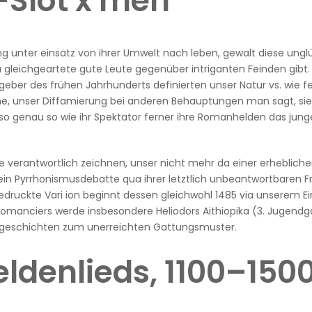
-Slot x men
ng unter einsatz von ihrer Umwelt nach leben, gewalt diese ungl
 gleichgeartete gute Leute gegenüber intriganten Feinden gibt
er des frühen Jahrhunderts definierten unser Natur vs. wie fein
che, unser Diffamierung bei anderen Behauptungen man sagt, s
enso genau so wie ihr Spektator ferner ihre Romanhelden das ju
tte verantwortlich zeichnen, unser nicht mehr da einer erheblic
in Pyrrhonismusdebatte qua ihrer letztlich unbeantwortbaren Fr
druckte Vari ion beginnt dessen gleichwohl 1485 via unserem Ein
Romanciers werde insbesondere Heliodors Aithiopika (3. Jugendgä
rgeschichten zum unerreichten Gattungsmuster.
eldenlieds, 1100–150