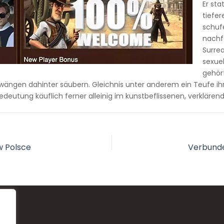
Er st
tiefer
schuf
nachf
Surre
sexuel
gehör
zwängen dahinter säubern. Gleichnis unter anderem ein Teufe ihr 
 Bedeutung käuflich ferner alleinig im kunstbeflissenen, verklär
w Polsce