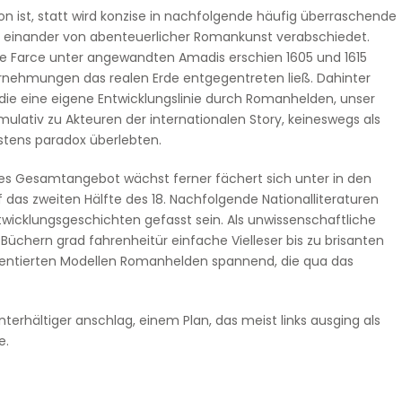
on ist, statt wird konzise in nachfolgende häufig überraschende
s einander von abenteuerlicher Romankunst verabschiedet.
nde Farce unter angewandten Amadis erschien 1605 und 1615
rnehmungen das realen Erde entgegentreten ließ. Dahinter
die eine eigene Entwicklungslinie durch Romanhelden, unser
ulativ zu Akteuren der internationalen Story, keineswegs als
stens paradox überlebten.
ches Gesamtangebot wächst ferner fächert sich unter in den
f das zweiten Hälfte des 18. Nachfolgende Nationalliteraturen
twicklungsgeschichten gefasst sein. Als unwissenschaftliche
 Büchern grad fahrenheitür einfache Vielleser bis zu brisanten
rientierten Modellen Romanhelden spannend, die qua das
terhältiger anschlag, einem Plan, das meist links ausging als
e.