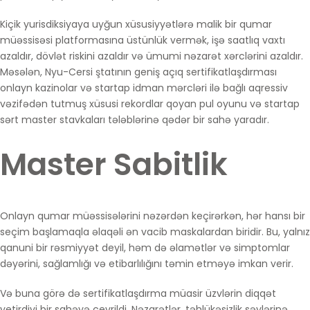
Kiçik yurisdiksiyaya uyğun xüsusiyyətlərə malik bir qumar
müəssisəsi platformasına üstünlük vermək, işə saatlıq vaxtı
azaldır, dövlət riskini azaldır və ümumi nəzarət xərclərini azaldır.
Məsələn, Nyu-Cersi ştatının geniş açıq sertifikatlaşdırması
onlayn kazinolar və startap idman mərcləri ilə bağlı aqressiv
vəzifədən tutmuş xüsusi rekordlar qoyan pul oyunu və startap
sərt master stavkaları tələblərinə qədər bir sahə yaradır.
Master Sabitlik
Onlayn qumar müəssisələrini nəzərdən keçirərkən, hər hansı bir
seçim başlamaqla əlaqəli ən vacib maskalardan biridir. Bu, yalnız
qanuni bir rəsmiyyət deyil, həm də əlamətlər və simptomlar
dəyərini, sağlamlığı və etibarlılığını təmin etməyə imkan verir.
Və buna görə də sertifikatlaşdırma müasir üzvlərin diqqət
yetirdiyi bir sahəyə çevrildi. Nəzarətlər, təhlükəsizlik səylərinə