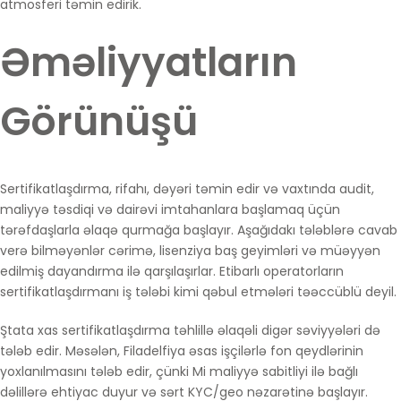
atmosferi təmin edirik.
Əməliyyatların
Görünüşü
Sertifikatlaşdırma, rifahı, dəyəri təmin edir və vaxtında audit,
maliyyə təsdiqi və dairəvi imtahanlara başlamaq üçün
tərəfdaşlarla əlaqə qurmağa başlayır. Aşağıdakı tələblərə cavab
verə bilməyənlər cərimə, lisenziya baş geyimləri və müəyyən
edilmiş dayandırma ilə qarşılaşırlar. Etibarlı operatorların
sertifikatlaşdırmanı iş tələbi kimi qəbul etmələri təəccüblü deyil.
Ştata xas sertifikatlaşdırma təhlillə əlaqəli digər səviyyələri də
tələb edir. Məsələn, Filadelfiya əsas işçilərlə fon qeydlərinin
yoxlanılmasını tələb edir, çünki Mi maliyyə sabitliyi ilə bağlı
dəlillərə ehtiyac duyur və sərt KYC/geo nəzarətinə başlayır.