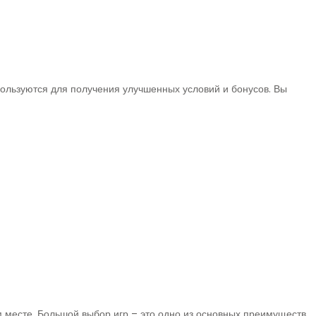
ользуются для получения улучшенных условий и бонусов. Вы
м месте. Большой выбор игр – это одно из основных преимуществ