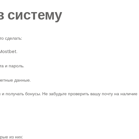
в систему
то сделать:
Mostbet.
а и пароль.
учетные данные.
 и получать бонусы. Не забудьте проверить вашу почту на наличие
рые из них: