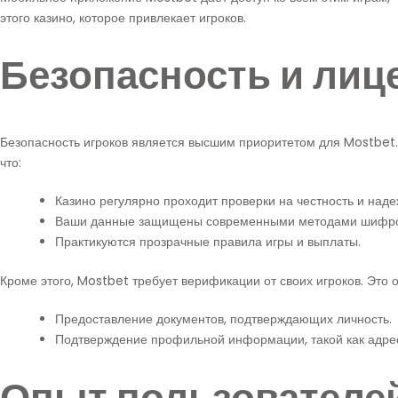
этого казино, которое привлекает игроков.
Безопасность и лиц
Безопасность игроков является высшим приоритетом для Mostbet. 
что:
Казино регулярно проходит проверки на честность и наде
Ваши данные защищены современными методами шифро
Практикуются прозрачные правила игры и выплаты.
Кроме этого, Mostbet требует верификации от своих игроков. Это
Предоставление документов, подтверждающих личность.
Подтверждение профильной информации, такой как адре
Опыт пользователе