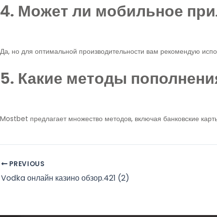
4. Может ли мобильное при
Да, но для оптимальной производительности вам рекомендую испо
5. Какие методы пополнени
Mostbet предлагает множество методов, включая банковские карт
PREVIOUS
Vodka онлайн казино обзор.421 (2)