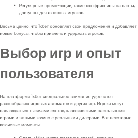
Регулярные промо-акции, такие как фриспины на слоты,
доступны для активных игроков.
Весьма ценно, что 1хбет обновляет свои предложения и добавляет
новые бонусы, чтобы привлечь и удержать игроков.
Выбор игр и опыт
пользователя
На платформе 1хбет специальное внимание уделяется
разнообразию игровых автоматов и других игр. Игроки могут
наслаждаться тысячами слотов, классическими настольными
играми и живыми казино с реальными дилерами. Вот некоторые
ключевые моменты: