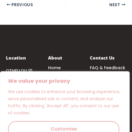
PREVIOUS
NEXT
Location
About
Contact Us
Home
FAQ & Feedback
OTHELLOU 10
About us
Contact Us
,8042 PAPHOS
We value your privacy
Landlord
+357 96
Registration
295839
We use cookies to enhance your browsing experience,
Complex
+357 94
serve personalised ads or content, and analyse our
Management
097977
traffic. By clicking "Accept All", you consent to our use
Car rental &
info@flamingocy
of cookies.
Airport taxi
hiring
Customise
Things to do