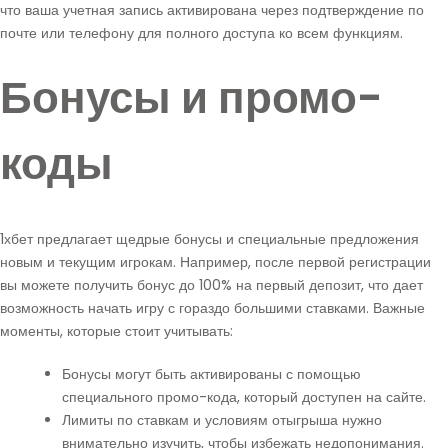
что ваша учетная запись активирована через подтверждение по
почте или телефону для полного доступа ко всем функциям.
Бонусы и промо-
коды
1хбет предлагает щедрые бонусы и специальные предложения
новым и текущим игрокам. Например, после первой регистрации
вы можете получить бонус до 100% на первый депозит, что дает
возможность начать игру с гораздо большими ставками. Важные
моменты, которые стоит учитывать:
Бонусы могут быть активированы с помощью
специального промо-кода, который доступен на сайте.
Лимиты по ставкам и условиям отыгрыша нужно
внимательно изучить, чтобы избежать недопонимания.