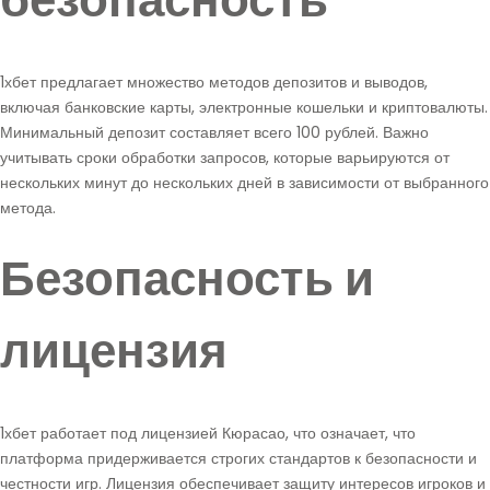
1хбет предлагает множество методов депозитов и выводов,
включая банковские карты, электронные кошельки и криптовалюты.
Минимальный депозит составляет всего 100 рублей. Важно
учитывать сроки обработки запросов, которые варьируются от
нескольких минут до нескольких дней в зависимости от выбранного
метода.
Безопасность и
лицензия
1хбет работает под лицензией Кюрасао, что означает, что
платформа придерживается строгих стандартов к безопасности и
честности игр. Лицензия обеспечивает защиту интересов игроков и