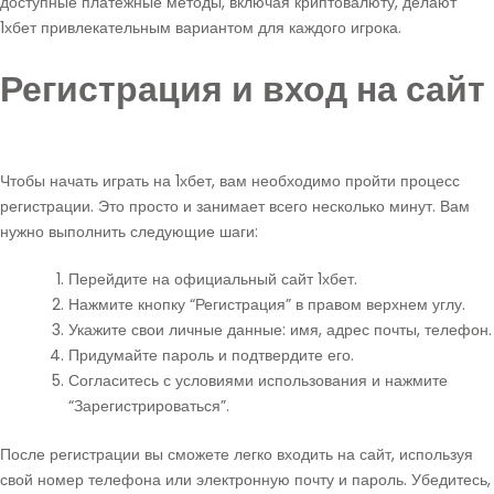
доступные платежные методы, включая криптовалюту, делают
1хбет привлекательным вариантом для каждого игрока.
Регистрация и вход на сайт
Чтобы начать играть на 1хбет, вам необходимо пройти процесс
регистрации. Это просто и занимает всего несколько минут. Вам
нужно выполнить следующие шаги:
Перейдите на официальный сайт 1хбет.
Нажмите кнопку “Регистрация” в правом верхнем углу.
Укажите свои личные данные: имя, адрес почты, телефон.
Придумайте пароль и подтвердите его.
Согласитесь с условиями использования и нажмите
“Зарегистрироваться”.
После регистрации вы сможете легко входить на сайт, используя
свой номер телефона или электронную почту и пароль. Убедитесь,