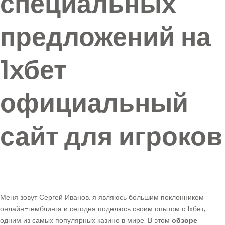
специальных
предложений на
1хбет
официальный
сайт для игроков
Меня зовут Сергей Иванов, я являюсь большим поклонником
онлайн-гемблинга и сегодня поделюсь своим опытом с 1хбет,
одним из самых популярных казино в мире. В этом
обзоре