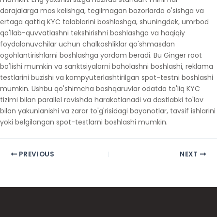
darajalarga mos kelishga, tegilmagan bozorlarda o'sishga va
ertaga qattiq KYC talablarini boshlashga, shuningdek, umrbod
qo'llab-quvvatlashni tekshirishni boshlashga va haqiqiy
foydalanuvchilar uchun chalkashliklar qo'shmasdan
ogohlantirishlarni boshlashga yordam beradi. Bu Ginger root
bo'lishi mumkin va sanktsiyalarni baholashni boshlashi, reklama
testlarini buzishi va kompyuterlashtirilgan spot-testni boshlashi
mumkin. Ushbu qo'shimcha boshqaruvlar odatda to'liq KYC
tizimi bilan parallel ravishda harakatlanadi va dastlabki to'lov
bilan yakunlanishi va zarar to'g'risidagi bayonotlar, tavsif ishlarini
yoki belgilangan spot-testlarni boshlashi mumkin.
PREVIOUS
NEXT