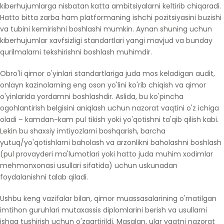
kiberhujumlarga nisbatan katta ambitsiyalarni keltirib chiqaradi.
Hatto bitta zarba ham platformaning ishchi pozitsiyasini buzishi
va tubini kemirishni boshlashi mumkin. Aynan shuning uchun
kiberhujumlar xavfsizligi standartlari yangi mavjud va bunday
qurilmalarni tekshirishni boshlash muhimdir.
Obro'li qimor o'yinlari standartlariga juda mos keladigan audit,
onlayn kazinolarning eng oson yo'lini ko'rib chiqish va qimor
o'yinlarida yordamni boshlashdir. Aslida, bu ko'pincha
ogohlantirish belgisini aniqlash uchun nazorat vaqtini o'z ichiga
oladi – kamdan-kam pul tikish yoki yo'qotishni ta'qib qilish kabi.
Lekin bu shaxsiy imtiyozlarni boshqarish, barcha
yutuq/yo'qotishlarni baholash va arzonlikni baholashni boshlash
(pul provayderi ma'lumotlari yoki hatto juda muhim xodimlar
mehmonxonasi usullari sifatida) uchun uskunadan
foydalanishni talab qiladi.
Ushbu keng vazifalar bilan, qimor muassasalarining o'rnatilgan
imtihon guruhlari mutaxassis diplomlarini berish va usullarni
ishga tushirish uchun o'zgartirildi. Masalan, ular vaqtni nazorat