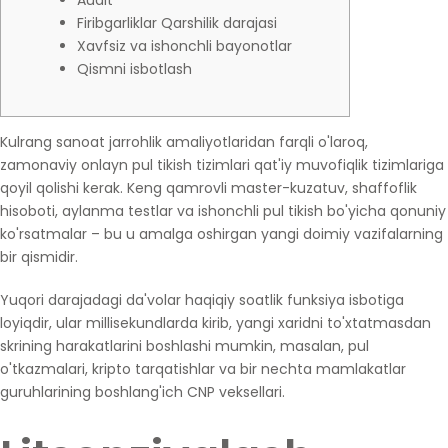
Audit
Firibgarliklar Qarshilik darajasi
Xavfsiz va ishonchli bayonotlar
Qismni isbotlash
Kulrang sanoat jarrohlik amaliyotlaridan farqli o'laroq,
zamonaviy onlayn pul tikish tizimlari qat'iy muvofiqlik tizimlariga
qoyil qolishi kerak.
Keng qamrovli master-kuzatuv, shaffoflik
hisoboti, aylanma testlar va ishonchli pul tikish bo'yicha qonuniy
ko'rsatmalar – bu u amalga oshirgan yangi doimiy vazifalarning
bir qismidir.
Yuqori darajadagi da'volar haqiqiy soatlik funksiya isbotiga
loyiqdir, ular millisekundlarda kirib, yangi xaridni to'xtatmasdan
skrining harakatlarini boshlashi mumkin, masalan, pul
o'tkazmalari, kripto tarqatishlar va bir nechta mamlakatlar
guruhlarining boshlang'ich CNP veksellari.