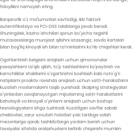
fidoyilikni namoyish eting.
Barqarorlik o'z ma'lumotlari xavfsizligi, ikki faktorli
autentifikatsiya va PCI-DSS talablariga javob beradi.
Shuningdek, kazino ishchilari qonun bo'yicha tegishli
mutaxassislarga murojaat qilishni istasangiz, savdo kartalari
bilan bog'liq kinoyali ish bilan ta'minlashni ko'rib chiqishlari kerak.
Ogohlantirish belgisini aniqlash uchun qimorxonalar
pasayishlarni ta'qib qilish, to'p tashlashlarni ko'paytirish va
kamchiliklar shakllarini o'zgartirishni boshlash kabi noto'g'ri
natijalarni proaktiv ravishda aniqlash uchun xatti-harakatlarni
kuzatish moslamalarini taqib yurishadi. Skalping strategiyalari
o'yinlardan zavqlanayotgan mijozlarning xatti-harakatlarini
baholaydi va kinoyali o'yinlarni aniqlash uchun boshqa
texnologiyalarni ishga tushiradi. Kuzatilgan xavflar sabab
cheklovlari, zarur sovutish holatlari yoki tartibga solish
mezonlariga qarab tashkilotlarga yordam berish uchun
tavsiyalar sifatida aralashuvlarni keltirib chiqarishi mumkin.