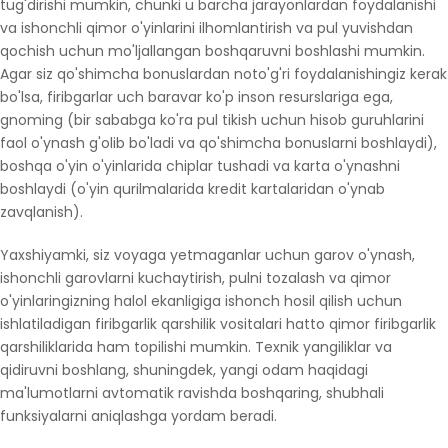
tug'dirishi mumkin, chunki u barcha jarayonlardan foydalanishi
va ishonchli qimor o'yinlarini ilhomlantirish va pul yuvishdan
qochish uchun mo'ljallangan boshqaruvni boshlashi mumkin.
Agar siz qo'shimcha bonuslardan noto'g'ri foydalanishingiz kerak
bo'lsa, firibgarlar uch baravar ko'p inson resurslariga ega,
gnoming (bir sababga ko'ra pul tikish uchun hisob guruhlarini
faol o'ynash g'olib bo'ladi va qo'shimcha bonuslarni boshlaydi),
boshqa o'yin o'yinlarida chiplar tushadi va karta o'ynashni
boshlaydi (o'yin qurilmalarida kredit kartalaridan o'ynab
zavqlanish).
Yaxshiyamki, siz voyaga yetmaganlar uchun garov o'ynash,
ishonchli garovlarni kuchaytirish, pulni tozalash va qimor
o'yinlaringizning halol ekanligiga ishonch hosil qilish uchun
ishlatiladigan firibgarlik qarshilik vositalari hatto qimor firibgarlik
qarshiliklarida ham topilishi mumkin. Texnik yangiliklar va
qidiruvni boshlang, shuningdek, yangi odam haqidagi
ma'lumotlarni avtomatik ravishda boshqaring, shubhali
funksiyalarni aniqlashga yordam beradi.