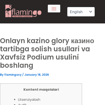
Skip
to
content
Onlayn kazino glory казино
tartibga solish usullari va
Xavfsiz Podium usulini
boshlang
By
flamingocy
/
January 18, 2026
Kontent maqolalari
Litsenziyalash