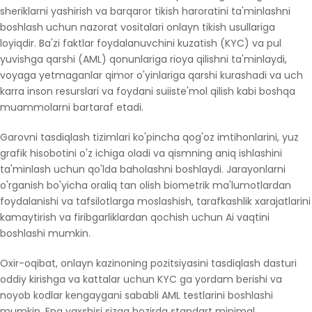
sheriklarni yashirish va barqaror tikish haroratini ta'minlashni
boshlash uchun nazorat vositalari onlayn tikish usullariga
loyiqdir. Ba'zi faktlar foydalanuvchini kuzatish (KYC) va pul
yuvishga qarshi (AML) qonunlariga rioya qilishni ta'minlaydi,
voyaga yetmaganlar qimor o'yinlariga qarshi kurashadi va uch
karra inson resurslari va foydani suiiste'mol qilish kabi boshqa
muammolarni bartaraf etadi.
Garovni tasdiqlash tizimlari ko'pincha qog'oz imtihonlarini, yuz
grafik hisobotini o'z ichiga oladi va qismning aniq ishlashini
ta'minlash uchun qo'lda baholashni boshlaydi. Jarayonlarni
o'rganish bo'yicha oraliq tan olish biometrik ma'lumotlardan
foydalanishi va tafsilotlarga moslashish, tarafkashlik xarajatlarini
kamaytirish va firibgarliklardan qochish uchun Ai vaqtini
boshlashi mumkin.
Oxir-oqibat, onlayn kazinoning pozitsiyasini tasdiqlash dasturi
oddiy kirishga va kattalar uchun KYC ga yordam berishi va
noyob kodlar kengaygani sababli AML testlarini boshlashi
mumkin. Eng yaxshisi sizga hozirda standart minimal