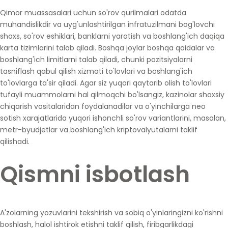
Qimor muassasalari uchun so'rov qurilmalari odatda
muhandislikdir va uyg'unlashtirilgan infratuzilmani bog'lovchi
shaxs, so'rov eshiklari, banklarni yaratish va boshlang'ich daqiqa
karta tizimlarini talab qiladi. Boshqa joylar boshqa qoidalar va
boshlang'ich limitlarni talab qiladi, chunki pozitsiyalarni
tasniflash qabul qilish xizmati to'lovlari va boshlang'ich
to'lovlarga ta'sir qiladi. Agar siz yuqori qaytarib olish to'lovlari
tufayli muammolarni hal qilmoqchi bo'lsangiz, kazinolar shaxsiy
chiqarish vositalaridan foydalanadilar va o'yinchilarga neo
sotish xarajatlarida yuqori ishonchli so'rov variantlarini, masalan,
metr-byudjetlar va boshlang'ich kriptovalyutalarni taklif
qilishadi.
Qismni isbotlash
A'zolarning yozuvlarini tekshirish va sobiq o'yinlaringizni ko'rishni
boshlash, halol ishtirok etishni taklif qilish, firibgarlikdagi