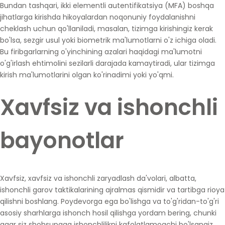
Bundan tashqari, ikki elementli autentifikatsiya (MFA) boshqa
jihatlarga kirishda hikoyalardan noqonuniy foydalanishni
cheklash uchun qo'llaniladi, masalan, tizimga kirishingiz kerak
bo'lsa, sezgir usul yoki biometrik ma'lumotlarni o'z ichiga oladi.
Bu firibgarlarning o'yinchining azalari haqidagi ma'lumotni
o'g'irlash ehtimolini sezilarli darajada kamaytiradi, ular tizimga
kirish ma'lumotlarini olgan ko'rinadimi yoki yo'qmi.
Xavfsiz va ishonchli
bayonotlar
Xavfsiz, xavfsiz va ishonchli zaryadlash da'volari, albatta,
ishonchli garov taktikalarining ajralmas qismidir va tartibga rioya
qilishni boshlang. Poydevorga ega bo'lishga va to'g'ridan-to'g'ri
asosiy sharhlarga ishonch hosil qilishga yordam bering, chunki
agar siz shohsupaga ishonchlilikni kafolatlamoqchi bo'lsangiz,