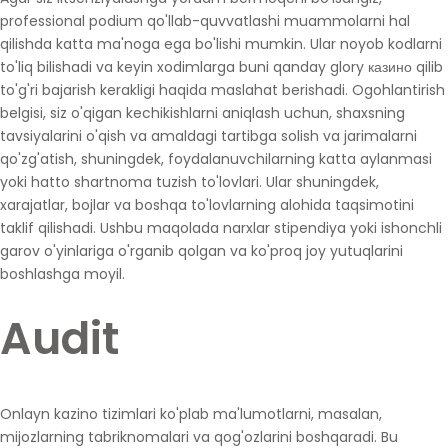
professional podium qo'llab-quvvatlashi muammolarni hal
qilishda katta ma'noga ega bo'lishi mumkin. Ular noyob kodlarni
to'liq bilishadi va keyin xodimlarga buni qanday
glory казино
qilib
to'g'ri bajarish kerakligi haqida maslahat berishadi. Ogohlantirish
belgisi, siz o'qigan kechikishlarni aniqlash uchun, shaxsning
tavsiyalarini o'qish va amaldagi tartibga solish va jarimalarni
qo'zg'atish, shuningdek, foydalanuvchilarning katta aylanmasi
yoki hatto shartnoma tuzish to'lovlari. Ular shuningdek,
xarajatlar, bojlar va boshqa to'lovlarning alohida taqsimotini
taklif qilishadi. Ushbu maqolada narxlar stipendiya yoki ishonchli
garov o'yinlariga o'rganib qolgan va ko'proq joy yutuqlarini
boshlashga moyil.
Audit
Onlayn kazino tizimlari ko'plab ma'lumotlarni, masalan,
mijozlarning tabriknomalari va qog'ozlarini boshqaradi. Bu