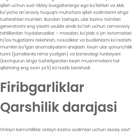
qilish uchun sud-tibbiy buxgalterlarga ega bo'lishlari va AML
bo'yicha an'anaviy huquqni muhofaza qilish xodimlarini ishga
tushirishlari mumkin. Bundan tashqari, ular kazino tizimlari
generatorini eng yaxshi usulda sinab ko'rish uchun zamonaviy
tahlillardan foydalanadilar – masalan, ko'plab o'yin avtomatlari
to'lov hujjatlarini tekshirish, nosozliklar va buzilishlarni ko'rsatishi
mumkin bo'lgan anomaliyalarni aniqlash. Keyin ular qonunchilik
turini (jurnallarda nima yozilgan) va biznesdagi funksiyani
(kechqurun ishga tushirilgandan keyin muammolarni hal
qilishning eng oson yo'li) ko'rsatib berishadi.
Firibgarliklar
Qarshilik darajasi
Onlayn kamchiliklar onlayn kazino xodimlari uchun asosiy xavf