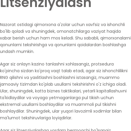
Litsenziyalash
Nazorat ostidagi qimorxona a'zolar uchun xavfsiz va ishonchli
bo'lib qoladi va shuningdek, omonatchilarga vaziyat haqida
xabar berish uchun ham mos keladi. Shu sababli, qimorxonalarni
qonunlarni tekshirishga va qonunlarni qoidalardan boshlashga
undash mumkin.
Agar siz onlayn kazino tanlashni xohlasangiz, protsedura
ko'pincha sizdan ko'proq vaqt talab etadi, agar siz ishonchlilikni
RNG qilishni va yaxlitlashni boshlashni istasangiz, muammo
jamoaviy tizimdan ko'plab usullarni tekshirishni o'z ichiga oladi.
Ular, shuningdek, katta biznes taktikalari, yetarli kapitallashuvni
ta'kidlaydilar va voyaga yetmaganlarga pul tikish uchun
ekstremal usullarni boshlaydilar va muammoli pul tikishni
boshlaydilar. Shuningdek, ular yuqori lavozimli xodimlar bilan
ma'lumot tekshiruvlariga loyiqdirlar.
Agar siz litsenziyalashga yordam bermoqchi bo'lsangiz,