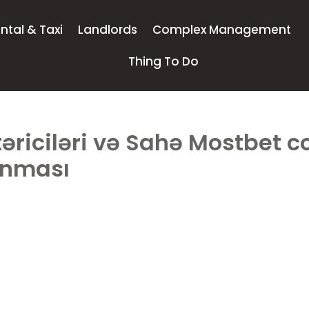
ntal & Taxi
Landlords
Complex Management
Thing To Do
əriciləri və Sahə Mostbet 
anması