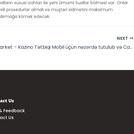
lların xüsusi izahları ilə yeni Ümumi Suallar bölməsi var. Onlar
 daxili prosedurlar almalı və müştəri xidmətini maksimum
zandırmağa kömək edəcək.
NEXT
Casino Market – Kazino Tətbiqi Mobil üçün nəzərdə tutulub və Capsule Associates-i işə Olymp Casino online salın
act Us
& Feedback
act Us