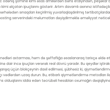
c ödəniş şömine kimi əsas amillərdən bəhs etdiyindən, peşəkar b
kimi əlçatan ipuçlarını göstərir. Artım davamlı axınınız istifadəçi
hələdən sınaqdan keçirilmiş yuvarlaqlaşdırılmış tərtibatçılardan 
q hosting serverindəki məlumatları dəyişdirməklə əməliyyat nəticə
ənədləri axtarması, həm də şəffaflığa əsaslanaraq tarixçə əldə et
yinə dair incə ipuçları verərək real dövrü yaradır. Bu qeydlər iştir
şıq üçün blokçeynin daxil edilməsi, şübhəsiz ki, qiymətləndirməni
ədlərdən uzaq durun. Bu, etibarlı qiymətləndirmə metodları ilə b
frilans olduqlarını iddia edən təcrübəli hesabları oxumağın dəqiqliy