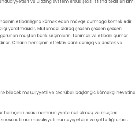
diyyətləri və ultizing system'ersus şəxsi istisna təklifləri kimi
rmasının etibarlılığına kömək edən mövqe qurmağa kömək edir.
açıqlığı yaratmasıdır. Mütəmadi olaraq şəxsən şəxsən şəxsən
da görünən müştəri bank seçimlərini tanımalı və etibarlı qumar
ırlar. Onların həmçinin effektiv canlı danışıq və dəstək və
irə biləcək məsuliyyətli və təcrübəli başlanğıc köməkçi heyətinə
nlar həmçinin əsas məmnuniyyətə nail olmaq və müştəri
nosu ictimai məsuliyyəti nümayiş etdirir və şəffaflığı artırır.