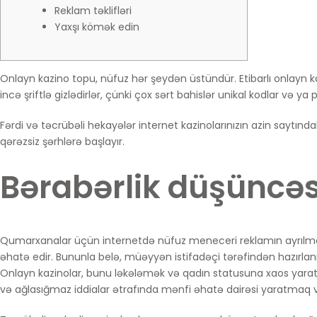
Reklam təklifləri
Yaxşı kömək edin
Onlayn kazino topu, nüfuz hər şeydən üstündür. Etibarlı onlayn kazi
incə şriftlə gizlədirlər, çünki çox sərt bahislər unikal kodlar və ya
Fərdi və təcrübəli hekayələr internet kazinolarınızın azin saytın
qərəzsiz şərhlərə başlayır.
Bərabərlik düşüncəs
Qumarxanalar üçün internetdə nüfuz meneceri reklamın ayrılmaz his
əhatə edir. Bununla belə, müəyyən istifadəçi tərəfindən hazırlanm
Onlayn kazinolar, bunu ləkələmək və qadın statusuna xaos yaratma
və ağlasığmaz iddialar ətrafında mənfi əhatə dairəsi yaratmaq 