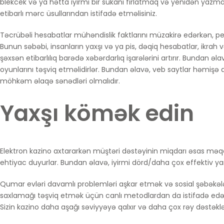
blekcek və ya hətta iyirmi bir sükanı fırlatmaq və yenidən yazmaq
etibarlı mərc üsullarından istifadə etməlisiniz.
Təcrübəli hesabatlar mühəndislik faktlarını müzakirə edərkən, 
Bunun səbəbi, insanların yaxşı və ya pis, dəqiq hesabatlar, ikrah 
şəxsən etibarlılıq barədə xəbərdarlıq işarələrini artırır. Bundan
oyunlarını təşviq etməlidirlər. Bundan əlavə, veb saytlar həmişə q
möhkəm əlaqə sənədləri olmalıdır.
Yaxşı kömək edin
Elektron kazino axtararkən müştəri dəstəyinin miqdarı əsas məqam
ehtiyac duyurlar. Bundan əlavə, iyirmi dörd/daha çox effektiv ya
Qumar evləri davamlı problemləri aşkar etmək və sosial şəbəkə
saxlamağı təşviq etmək üçün canlı metodlardan da istifadə edə bilə
Sizin kazino daha aşağı səviyyəyə qalxır və daha çox rəy dəstəklə