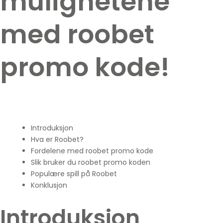
mulighetene
med roobet
promo kode!
Introduksjon
Hva er Roobet?
Fordelene med roobet promo kode
Slik bruker du roobet promo koden
Populære spill på Roobet
Konklusjon
Introduksjon