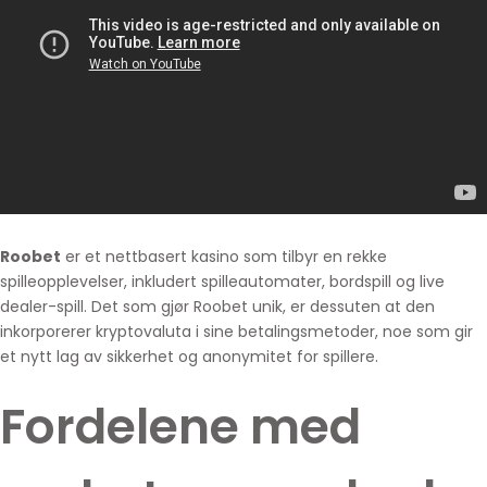
Roobet
er et nettbasert kasino som tilbyr en rekke
spilleopplevelser, inkludert spilleautomater, bordspill og live
dealer-spill. Det som gjør Roobet unik, er dessuten at den
inkorporerer kryptovaluta i sine betalingsmetoder, noe som gir
et nytt lag av sikkerhet og anonymitet for spillere.
Fordelene med