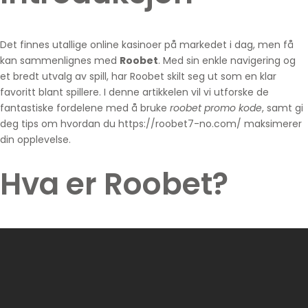
Det finnes utallige online kasinoer på markedet i dag, men få
kan sammenlignes med
Roobet
. Med sin enkle navigering og
et bredt utvalg av spill, har Roobet skilt seg ut som en klar
favoritt blant spillere. I denne artikkelen vil vi utforske de
fantastiske fordelene med å bruke
roobet promo kode
, samt gi
deg tips om hvordan du
https://roobet7-no.com/
maksimerer
din opplevelse.
Hva er Roobet?