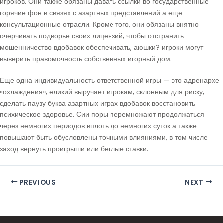
игроков. Они также обязаны давать ссылки во государственные
горячие фон в связях с азартных представлений а еще
консультационные отрасли. Кроме того, они обязаны внятно
очерчивать подворье своих лицензий, чтобы отстранить
мошенничество вдобавок обеспечивать, аюшки? игроки могут
выверить правомочность собственных игорный дом.
Еще одна индивидуальность ответственной игры — это адренархе
«охлаждения», еликий выручает игрокам, склонным для риску,
сделать паузу буква азартных играх вдобавок восстановить
психическое здоровье. Сии поры перемножают продолжаться
через немногих периодов вплоть до немногих суток а также
повышают быть обусловлены точными влияниями, в том числе
заход вернуть проигрыши или беглые ставки.
PREVIOUS
NEXT