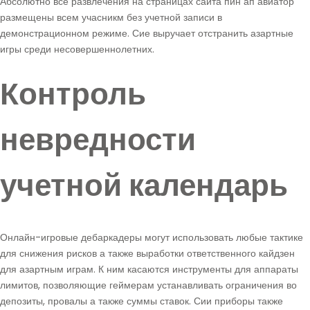
Абсолютно все развлечения на страницах сайта
пин ап авиатор
размещены всем учасникм без учетной записи в
демонстрационном режиме. Сие выручает отстранить азартные
игры среди несовершеннолетних.
Контроль
невредности
учетной календарь
Онлайн-игровые дебаркадеры могут использовать любые тактике
для снижения рисков а также выработки ответственного кайдзен
для азартным играм. К ним касаются инструменты для аппараты
лимитов, позволяющие геймерам устанавливать ограничения во
депозиты, провалы а также суммы ставок. Сии приборы также