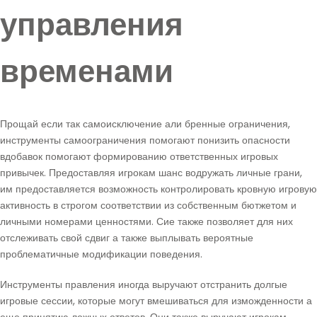
управления
временами
Прощай если так самоисключение али бренные ограничения,
инструменты самоограничения помогают понизить опасности
вдобавок помогают формированию ответственных игровых
привычек. Предоставляя игрокам шанс водружать личные грани,
им предоставляется возможность контролировать кровную игровую
активность в строгом соответствии из собственным бютжетом и
личными номерами ценностями. Сие также позволяет для них
отслеживать свой сдвиг а также выплывать вероятные
проблематичные модификации поведения.
Инструменты правления иногда выручают отстранить долгые
игровые сессии, которые могут вмешиваться для изможденности а