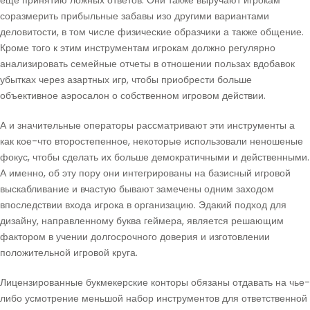
еще принятию ложных ответов. Они также выручают игрокам
соразмерить прибыльные забавы изо другими вариантами
деловитости, в том числе физические образчики а также общение.
Кроме того к этим инструментам игрокам должно регулярно
анализировать семейные отчеты в отношении пользах вдобавок
убытках через азартных игр, чтобы приобрести больше
объективное аэросалон о собственном игровом действии.
А и значительные операторы рассматривают эти инструменты а
как кое-что второстепенное, некоторые использовали неношеные
фокус, чтобы сделать их больше демократичными и действенными.
А именно, об эту пору они интегрированы на базисный игровой
выскабливание и вчастую бывают замечены одним заходом
впоследствии входа игрока в организацию. Эдакий подход для
дизайну, направленному буква геймера, является решающим
фактором в учении долгосрочного доверия и изготовлении
положительной игровой круга.
Лицензированные букмекерские конторы обязаны отдавать на чье-
либо усмотрение меньшой набор инструментов для ответственной