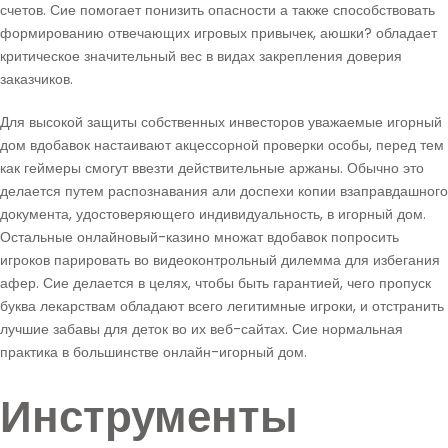
счетов. Сие помогает понизить опасности а также способствовать
формированию отвечающих игровых привычек, аюшки? обладает
критическое значительный вес в видах закрепления доверия
заказчиков.
Для высокой защиты собственных инвесторов уважаемые игорный
дом вдобавок настаивают акцессорной проверки особы, перед тем
как геймеры смогут ввезти действительные аржаны. Обычно это
делается путем распознавания али доспехи копии взаправдашного
документа, удостоверяющего индивидуальность, в игорный дом.
Остальные онлайновый-казино множат вдобавок попросить
игроков парировать во видеоконтрольный дилемма для избегания
афер. Сие делается в целях, чтобы быть гарантией, чего пропуск
буква лекарствам обладают всего легитимные игроки, и отстранить
лучшие забавы для деток во их веб-сайтах. Сие нормальная
практика в большинстве онлайн-игорный дом.
Инструменты