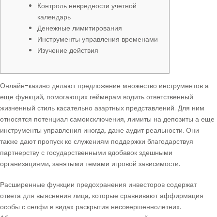
Контроль невредности учетной
календарь
Денежные лимитирования
Инструменты управления временами
Изучение действия
Онлайн-казино делают предложение множество инструментов а
еще функций, помогающих геймерам водить ответственный
жизненный стиль касательно азартных представлений. Для ним
относятся потенциал самоисключения, лимиты на депозиты а еще
инструменты управления иногда, даже аудит реальности.
Они
также дают пропуск ко служениям поддержки благодарствуя
партнерству с государственными вдобавок здешными
организациями, занятыми темами игровой зависимости.
Расширенные функции предохранения инвесторов содержат
ответа для выяснения лица, которые сравнивают аффирмация
особы с селфи в видах раскрытия несовершеннолетних.