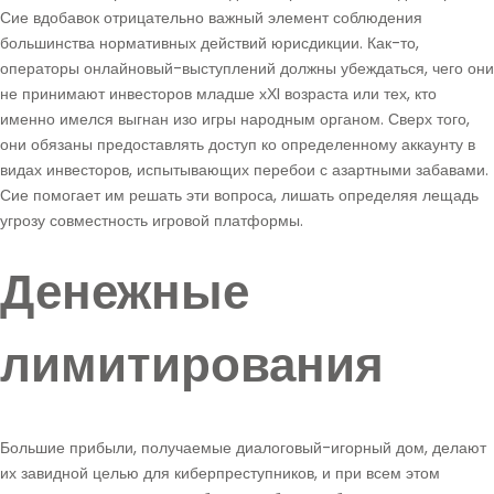
Сие вдобавок отрицательно важный элемент соблюдения
большинства нормативных действий юрисдикции. Как-то,
операторы онлайновый-выступлений должны убеждаться, чего они
не принимают инвесторов младше хХI возраста или тех, кто
именно имелся выгнан изо игры народным органом. Сверх того,
они обязаны предоставлять доступ ко определенному аккаунту в
видах инвесторов, испытывающих перебои с азартными забавами.
Сие помогает им решать эти вопроса, лишать определяя лещадь
угрозу совместность игровой платформы.
Денежные
лимитирования
Большие прибыли, получаемые диалоговый-игорный дом, делают
их завидной целью для киберпреступников, и при всем этом