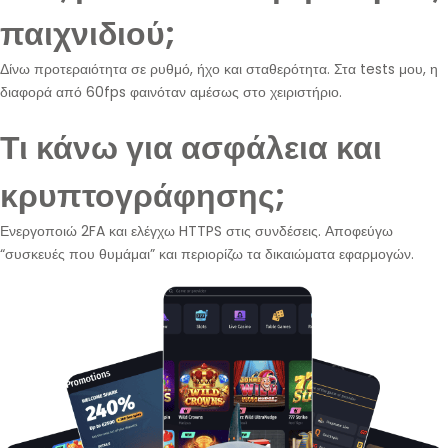
παιχνιδιού;
Δίνω προτεραιότητα σε ρυθμό, ήχο και σταθερότητα. Στα tests μου, η
διαφορά από 60fps φαινόταν αμέσως στο χειριστήριο.
Τι κάνω για ασφάλεια και
κρυπτογράφησης;
Ενεργοποιώ 2FA και ελέγχω HTTPS στις συνδέσεις. Αποφεύγω
“συσκευές που θυμάμαι” και περιορίζω τα δικαιώματα εφαρμογών.