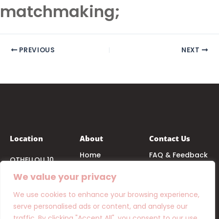
matchmaking;
PREVIOUS
NEXT
Location
About
Contact Us
Home
FAQ & Feedback
OTHELLOU 10
About us
Contact Us
,8042 PAPHOS
We value your privacy
Landlord
+357 96
Registration
295839
We use cookies to enhance your browsing experience,
Complex
+357 94
serve personalised ads or content, and analyse our
Management
097977
traffic. By clicking "Accept All", you consent to our use