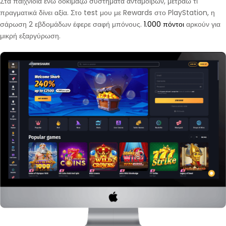
Στα παιχνίδια ενώ δοκιμάζω συστήματα ανταμοιβών, μετράω τι
πραγματικά δίνει αξία. Στο test μου με Rewards στο PlayStation, η
σάρωση 2 εβδομάδων έφερε σαφή μπόνους.
1.000 πόντοι
αρκούν για
μικρή εξαργύρωση.