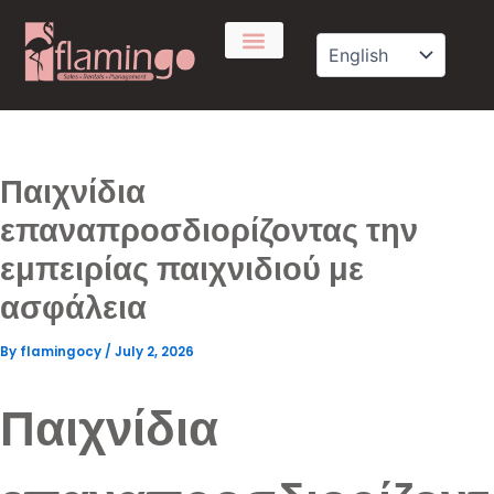
Skip
to
content
Παιχνίδια
επαναπροσδιορίζοντας την
εμπειρίας παιχνιδιού με
ασφάλεια
By
flamingocy
/
July 2, 2026
Παιχνίδια