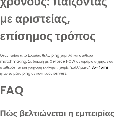
χρόνους: παίζοντας
με αριστείας,
επίσημος τρόπος
Όταν παίζω από Ελλάδα, θέλω ping χαμηλά και σταθερό
matchmaking. Σε δοκιμή με GeForce NOW σε ωράριο αιχμής, είδα
σταθερότητα και γρήγορη εκκίνηση, χωρίς “κολλήματα”.
35–45ms
ήταν το μέσο ping σε κοντινούς servers.
FAQ
Πώς βελτιώνεται η εμπειρίας