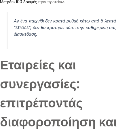
Μετράω 100 δοκιμές
πριν προτείνω.
Αν ένα παιχνίδι δεν κρατά ρυθμό κάτω από 5 λεπτά
“stress”, δεν θα κρατήσει ούτε στην καθημερινή σας
διασκέδαση.
Εταιρείες και
συνεργασίες:
επιτρέποντάς
διαφοροποίηση και