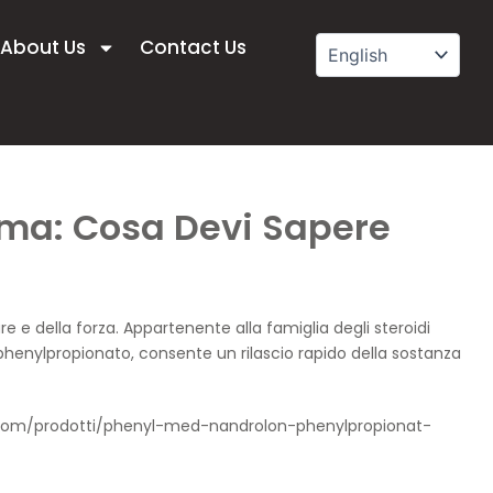
About Us
Contact Us
ma: Cosa Devi Sapere
 e della forza. Appartenente alla famiglia degli steroidi
l phenylpropionato, consente un rilascio rapido della sostanza
e.com/prodotti/phenyl-med-nandrolon-phenylpropionat-