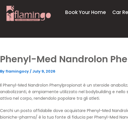
Skip
to
Book Your Home
Car Re
content
Phenyl-Med Nandrolon Phen
By
flamingocy
/
July 9, 2026
Il Phenyl-Med Nandrolon Phenylpropionat è un steroide anabolizza
anabolizzanti, è ampiamente utilizzato nel bodybuilding e nello s
attiva nel corpo, rendendolo popolare tra gli atleti.
Cerchi un posto affidabile dove acquistare Phenyl-Med Nandro
bioniche-pharma/
è la tua fonte di fiducia per Phenyl-Med Na