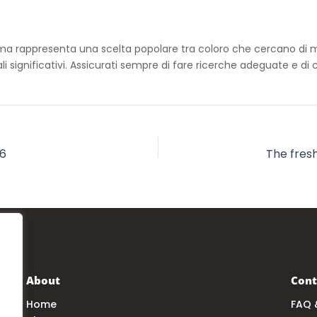
 rappresenta una scelta popolare tra coloro che cercano di migli
i significativi. Assicurati sempre di fare ricerche adeguate e di 
26
About
Cont
Home
FAQ 