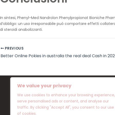
In sintesi, Phenyl-Med Nandrolon Phenylpropionat Bioniche Pharma
d’obbligo: un uso irresponsabile può comportare effetti collateral
di steroidi anabolizzanti.
PREVIOUS
Better Online Pokies in australia the real deal Cash in 20
We value your privacy
We use cookies to enhance your browsing experience,
serve personalised ads or content, and analyse our
Location
traffic. By clicking "Accept All", you consent to our use
OTHELLOU 10 ,8042 PAPHOS
of cookies.