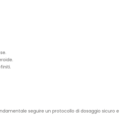
se.
eroide.
initi.
 fondamentale seguire un protocollo di dosaggio sicuro e