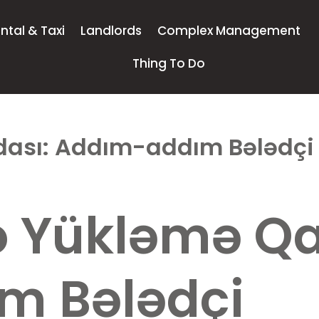
ntal & Taxi
Landlords
Complex Management
Thing To Do
dası: Addım-addım Bələdçi
o Yükləmə Qa
m Bələdçi