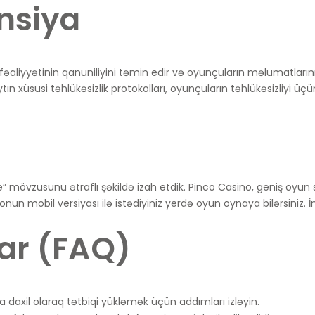
ensiya
fəaliyyətinin qanuniliyini təmin edir və oyunçuların məlumatlarının
ytın xüsusi təhlükəsizlik protokolları, oyunçuların təhlükəsizliyi ü
övzusunu ətraflı şəkildə izah etdik. Pinco Casino, geniş oyun seç
n mobil versiyası ilə istədiyiniz yerdə oyun oynaya bilərsiniz. 
lar (FAQ)
 daxil olaraq tətbiqi yükləmək üçün addımları izləyin.