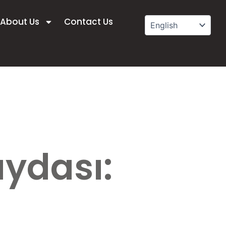
About Us
Contact Us
ydası: