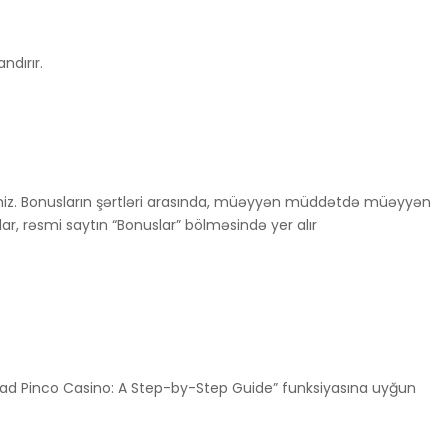
dırır.
ərsiniz. Bonusların şərtləri arasında, müəyyən müddətdə müəyyən
, rəsmi saytın “Bonuslar” bölməsində yer alır
nload Pinco Casino: A Step-by-Step Guide” funksiyasına uyğun