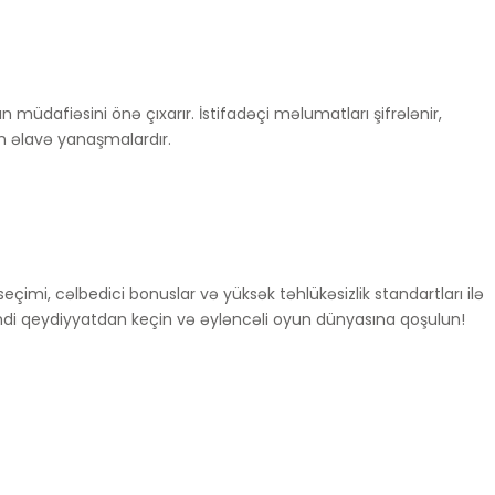
 müdafiəsini önə çıxarır. İstifadəçi məlumatları şifrələnir,
çün əlavə yanaşmalardır.
imi, cəlbedici bonuslar və yüksək təhlükəsizlik standartları ilə
İndi qeydiyyatdan keçin və əyləncəli oyun dünyasına qoşulun!