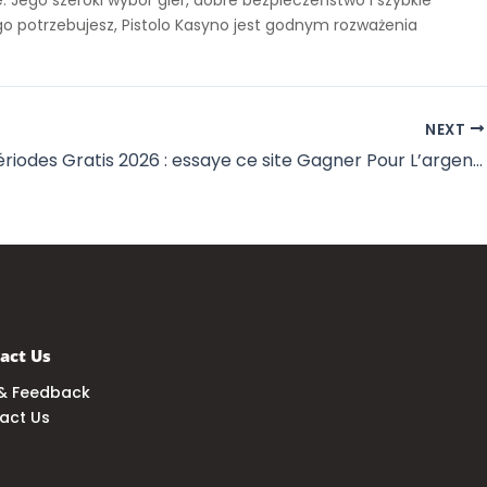
ego potrzebujesz, Pistolo Kasyno jest godnym rozważenia
NEXT
Casino Périodes Gratis 2026 : essaye ce site Gagner Pour L’argent Sans nul Dissuasion
act Us
& Feedback
act Us