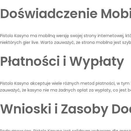
Doświadczenie Mobi
Pistolo Kasyno ma mobilną wersję swojej strony internetowej, k
niektórych gier live. Warto zauważyć, że strona mobilna jest sz
Płatności i Wypłaty
Pistolo Kasyno akceptuje wiele różnych metod płatności, w tym k
zauważyć, że kasyno nie ma żadnych opłat za wypłaty, co jes
Wnioski i Zasoby D
Podsumowując, Pistolo Kasyno jest solidnym wyborem dla graczy, 