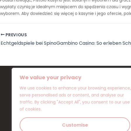
wypłaty czynią je idealnym miejscem do spędzenia czasu i wygra
wyborem. Aby dowiedzieć się więcej o kasynie i jego ofercie, 
PREVIOUS
We value your privacy
We use cookies to enhance your browsing experience,
serve personalised ads or content, and analyse our
Location
traffic. By clicking "Accept All", you consent to our use
OTHELLOU 10 ,8042 PAPHOS
of cookies.
+357 96 295839
+357 94 097977
Customise
info@flamingocy