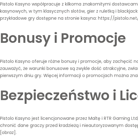
Pistolo Kasyno współpracuje z kilkoma znakomitymi dostawcami 
kasynowych, w tym klasycznych slotów, gier z ruletką i blackjac
przykładowe gry dostępne na stronie kasyna:
https://pistolo.net
Bonusy i Promocje
Pistolo Kasyno oferuje różne bonusy i promocje, aby zachęcić n
zauważyć, że warunki bonusowe są zwykle dość atrakcyjne, zwła
pierwszym dniu gry. Więcej informacji o promocjach można znal
Bezpieczeństwo i Li
Pistolo Kasyno jest licencjonowane przez Maltę i RTR Gaming Ltd
chronić dane graczy przed kradzieżą i nieautoryzowanym dostęp
[obraz].