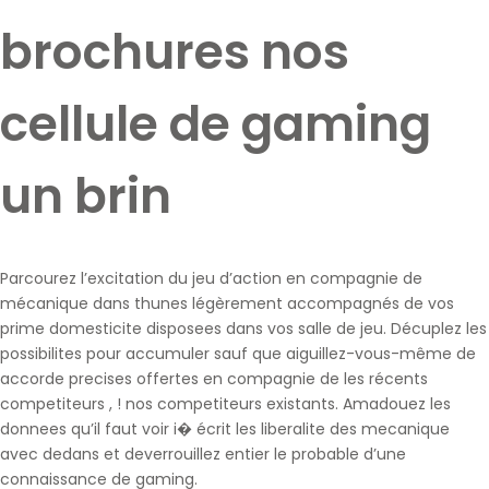
brochures nos
cellule de gaming
un brin
Parcourez l’excitation du jeu d’action en compagnie de
mécanique dans thunes légèrement accompagnés de vos
prime domesticite disposees dans vos salle de jeu. Décuplez les
possibilites pour accumuler sauf que aiguillez-vous-même de
accorde precises offertes en compagnie de les récents
competiteurs , ! nos competiteurs existants. Amadouez les
donnees qu’il faut voir i� écrit les liberalite des mecanique
avec dedans et deverrouillez entier le probable d’une
connaissance de gaming.