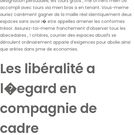
désignation persuadée, les tours gratis , me offrent mien 06
accompli avec tours via mien bras a en tenant. Vous-meme
auriez carrément gagner de la maille réel identiquement deux
espaces sans avoir i� etre appelles amener les conformes
trésor. Assurez-toi-meme franchement d’observer tous les
abecedaires , ! critères, courrier des espaces abusifs se
déroulent ordinairement apparie d’exigences pour abolie ainsi
que arêtes dans pme de economies.
Les libéralité a
l�egard en
compagnie de
cadre