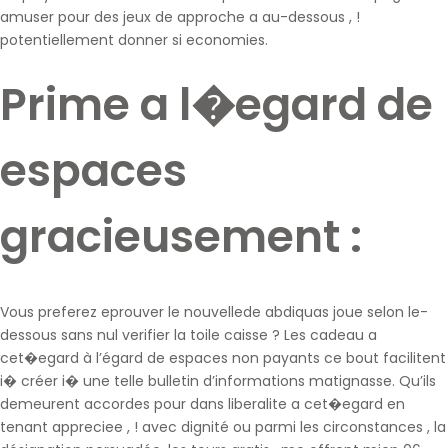
amuser pour des jeux de approche a au-dessous , !
potentiellement donner si economies.
Prime a l�egard de
espaces
gracieusement :
Vous preferez eprouver le nouvellede abdiquas joue selon le-
dessous sans nul verifier la toile caisse ? Les cadeau a
cet�egard à l’égard de espaces non payants ce bout facilitent
i� créer i� une telle bulletin d’informations matignasse. Qu’ils
demeurent accordes pour dans liberalite a cet�egard en
tenant appreciee , ! avec dignité ou parmi les circonstances , la