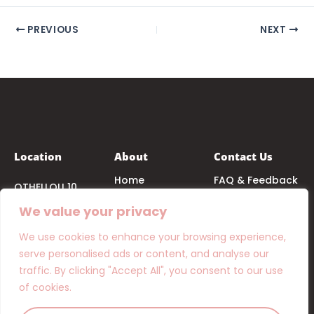
PREVIOUS
NEXT
Location
About
Contact Us
Home
FAQ & Feedback
OTHELLOU 10
About us
Contact Us
,8042 PAPHOS
We value your privacy
Landlord
+357 96
Registration
295839
We use cookies to enhance your browsing experience,
Complex
+357 94
serve personalised ads or content, and analyse our
Management
097977
traffic. By clicking "Accept All", you consent to our use
Car rental &
info@flamingocy
of cookies.
Airport taxi
hiring