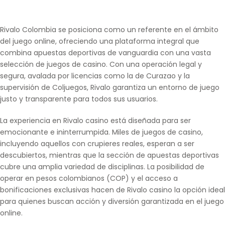
Rivalo Colombia se posiciona como un referente en el ámbito
del juego online, ofreciendo una plataforma integral que
combina apuestas deportivas de vanguardia con una vasta
selección de juegos de casino. Con una operación legal y
segura, avalada por licencias como la de Curazao y la
supervisión de Coljuegos, Rivalo garantiza un entorno de juego
justo y transparente para todos sus usuarios.
La experiencia en Rivalo casino está diseñada para ser
emocionante e ininterrumpida. Miles de juegos de casino,
incluyendo aquellos con crupieres reales, esperan a ser
descubiertos, mientras que la sección de apuestas deportivas
cubre una amplia variedad de disciplinas. La posibilidad de
operar en pesos colombianos (COP) y el acceso a
bonificaciones exclusivas hacen de Rivalo casino la opción ideal
para quienes buscan acción y diversión garantizada en el juego
online.