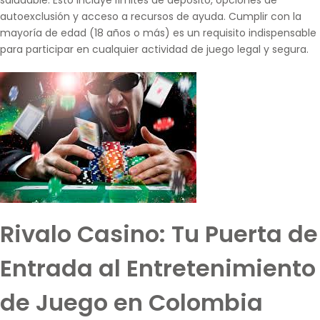
saludable. Esto incluye límites de depósito, opciones de
autoexclusión y acceso a recursos de ayuda. Cumplir con la
mayoría de edad (18 años o más) es un requisito indispensable
para participar en cualquier actividad de juego legal y segura.
Rivalo Casino: Tu Puerta de
Entrada al Entretenimiento
de Juego en Colombia