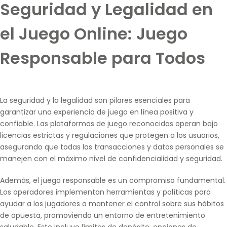
Seguridad y Legalidad en
el Juego Online: Juego
Responsable para Todos
La seguridad y la legalidad son pilares esenciales para
garantizar una experiencia de juego en línea positiva y
confiable. Las plataformas de juego reconocidas operan bajo
licencias estrictas y regulaciones que protegen a los usuarios,
asegurando que todas las transacciones y datos personales se
manejen con el máximo nivel de confidencialidad y seguridad.
Además, el juego responsable es un compromiso fundamental.
Los operadores implementan herramientas y políticas para
ayudar a los jugadores a mantener el control sobre sus hábitos
de apuesta, promoviendo un entorno de entretenimiento