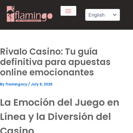
Skip
to
content
Rivalo Casino: Tu guía
definitiva para apuestas
online emocionantes
By
flamingocy
/
July 9, 2026
La Emoción del Juego en
Línea y la Diversión del
Casino