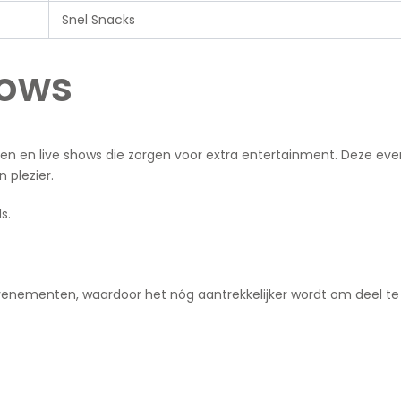
Snel Snacks
hows
en en live shows die zorgen voor extra entertainment. Deze ev
 plezier.
s.
evenementen, waardoor het nóg aantrekkelijker wordt om deel t