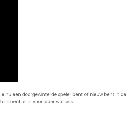
Of je nu een doorgewinterde speler bent of nieuw bent in de
inment, er is voor ieder wat wils.