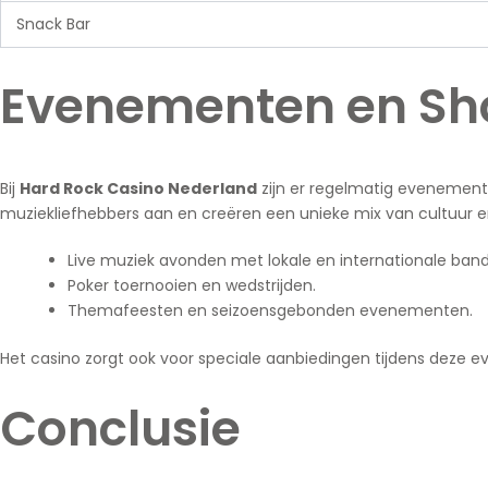
Snack Bar
Evenementen en S
Bij
Hard Rock Casino Nederland
zijn er regelmatig evenement
muziekliefhebbers aan en creëren een unieke mix van cultuur en
Live muziek avonden met lokale en internationale band
Poker toernooien en wedstrijden.
Themafeesten en seizoensgebonden evenementen.
Het casino zorgt ook voor speciale aanbiedingen tijdens deze 
Conclusie