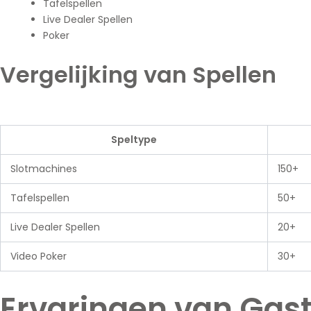
Tafelspellen
Live Dealer Spellen
Poker
Vergelijking van Spellen
Speltype
Slotmachines
150+
Tafelspellen
50+
Live Dealer Spellen
20+
Video Poker
30+
Ervaringen van Gas