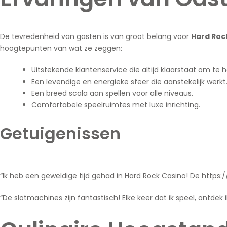
De tevredenheid van gasten is van groot belang voor
Hard Roc
hoogtepunten van wat ze zeggen:
Uitstekende klantenservice die altijd klaarstaat om te h
Een levendige en energieke sfeer die aanstekelijk werkt
Een breed scala aan spellen voor alle niveaus.
Comfortabele speelruimtes met luxe inrichting.
Getuigenissen
“Ik heb een geweldige tijd gehad in Hard Rock Casino! De
https:
“De slotmachines zijn fantastisch! Elke keer dat ik speel, ontdek i