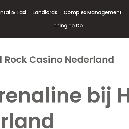
ntal & Taxi
Landlords
Complex Management
Thing To Do
rd Rock Casino Nederland
renaline bij 
rland