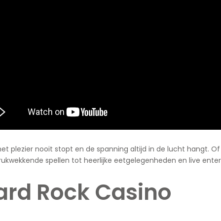
het plezier nooit stopt en de spanning altijd in de lucht hangt. 
rukwekkende spellen tot heerlijke eetgelegenheden en live enterta
ard Rock Casino