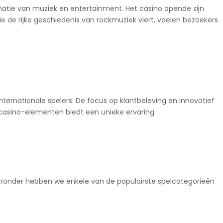
atie van muziek en entertainment. Het casino opende zijn
ie de rijke geschiedenis van rockmuziek viert, voelen bezoekers
nternationale spelers. De focus op klantbeleving en innovatief
casino-elementen biedt een unieke ervaring.
eronder hebben we enkele van de populairste spelcategorieën