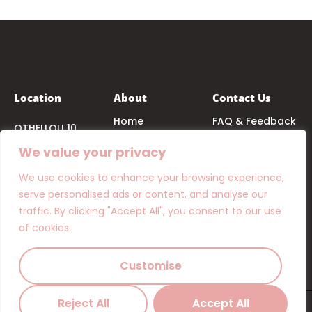
Location
About
Contact Us
Home
FAQ & Feedback
OTHELLOU 10
About us
Contact Us
,8042 PAPHOS
We value your privacy
Landlord
+357 96
Registration
295839
We use cookies to enhance your browsing experience,
Complex
+357 94
serve personalised ads or content, and analyse our
Management
097977
traffic. By clicking "Accept All", you consent to our use
Car rental &
info@flamingocy
of cookies.
Airport taxi
hiring
Customise
Things to do
Reject All
Accept All