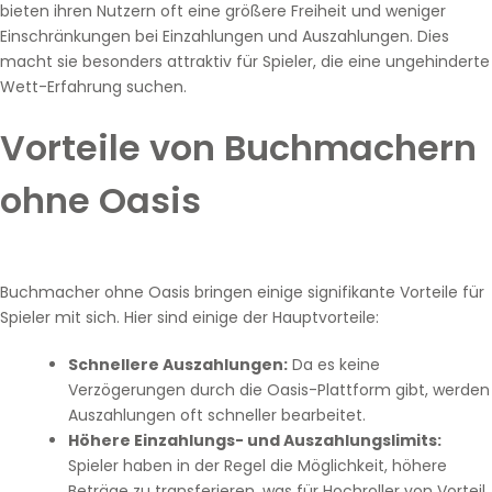
bieten ihren Nutzern oft eine größere Freiheit und weniger
Einschränkungen bei Einzahlungen und Auszahlungen. Dies
macht sie besonders attraktiv für Spieler, die eine ungehinderte
Wett-Erfahrung suchen.
Vorteile von Buchmachern
ohne Oasis
Buchmacher ohne Oasis bringen einige signifikante Vorteile für
Spieler mit sich. Hier sind einige der Hauptvorteile:
Schnellere Auszahlungen:
Da es keine
Verzögerungen durch die Oasis-Plattform gibt, werden
Auszahlungen oft schneller bearbeitet.
Höhere Einzahlungs- und Auszahlungslimits:
Spieler haben in der Regel die Möglichkeit, höhere
Beträge zu transferieren, was für Hochroller von Vorteil