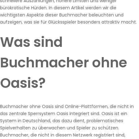
schnellere Auszahlungen, höhere Limiten und weniger
bürokratische Hürden. In diesem Artikel werden wir die
wichtigsten Aspekte dieser Buchmacher beleuchten und
aufzeigen, was sie für Glücksspieler besonders attraktiv macht.
Was sind
Buchmacher ohne
Oasis?
Buchmacher ohne Oasis sind Online-Plattformen, die nicht in
das zentrale Sperrsystem Oasis integriert sind. Oasis ist ein
System in Deutschland, das dazu dient, problematisches
Spielverhalten zu überwachen und Spieler zu schützen.
Buchmacher, die nicht in diesem Netzwerk registriert sind,