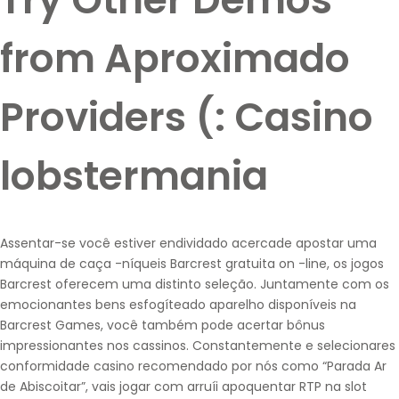
from Aproximado
Providers (: Casino
lobstermania
Assentar-se você estiver endividado acercade apostar uma
máquina de caça -níqueis Barcrest gratuita on -line, os jogos
Barcrest oferecem uma distinto seleção. Juntamente com os
emocionantes bens esfogíteado aparelho disponíveis na
Barcrest Games, você também pode acertar bônus
impressionantes nos cassinos. Constantemente e selecionares
conformidade casino recomendado por nós como “Parada Ar
de Abiscoitar”, vais jogar com arruíi apoquentar RTP na slot