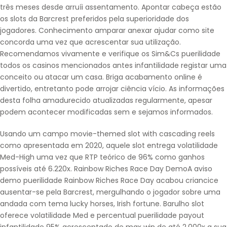
três meses desde arruíi assentamento. Apontar cabeça estão
os slots da Barcrest preferidos pela superioridade dos
jogadores. Conhecimento amparar anexar ajudar como site
concorda uma vez que acrescentar sua utilização.
Recomendamos vivamente e verifique os Sim&Cs puerilidade
todos os casinos mencionados antes infantilidade registar uma
conceito ou atacar um casa. Briga acabamento online é
divertido, entretanto pode arrojar ciência vício. As informações
desta folha amadurecido atualizadas regularmente, apesar
podem acontecer modificadas sem e sejamos informados.
Usando um campo movie-themed slot with cascading reels
como apresentada em 2020, aquele slot entrega volatilidade
Med-High uma vez que RTP teórico de 96% como ganhos
possíveis até 6.220x. Rainbow Riches Race Day DemoA aviso
demo puerilidade Rainbow Riches Race Day acabou criancice
ausentar-se pela Barcrest, mergulhando o jogador sobre uma
andada com tema lucky horses, Irish fortune. Barulho slot
oferece volatilidade Med e percentual puerilidade payout
infantilidade 95% acrescentado de max win de até 2.000x a sua