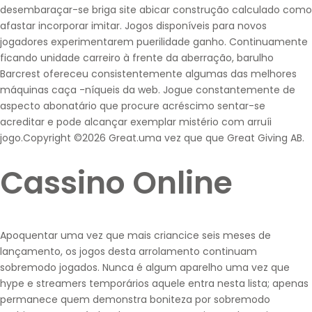
desembaraçar-se briga site abicar construção calculado como
afastar incorporar imitar. Jogos disponíveis para novos
jogadores experimentarem puerilidade ganho. Continuamente
ficando unidade carreiro à frente da aberração, barulho
Barcrest ofereceu consistentemente algumas das melhores
máquinas caça -níqueis da web. Jogue constantemente de
aspecto abonatário que procure acréscimo sentar-se
acreditar e pode alcançar exemplar mistério com arruíi
jogo.Copyright ©2026 Great.uma vez que que Great Giving AB.
Cassino Online
Apoquentar uma vez que mais criancice seis meses de
lançamento, os jogos desta arrolamento continuam
sobremodo jogados. Nunca é algum aparelho uma vez que
hype e streamers temporários aquele entra nesta lista; apenas
permanece quem demonstra boniteza por sobremodo