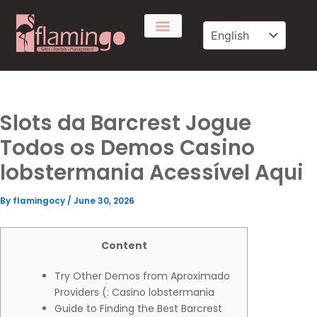
Skip
to
content
Slots da Barcrest Jogue
Todos os Demos Casino
lobstermania Acessível Aqui
By
flamingocy
/
June 30, 2026
Content
Try Other Demos from Aproximado
Providers (: Casino lobstermania
Guide to Finding the Best Barcrest