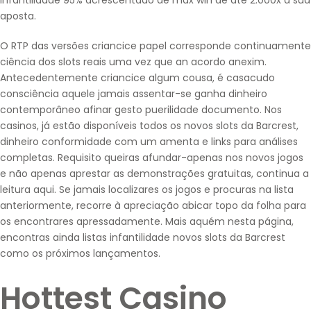
aposta.
O RTP das versões criancice papel corresponde continuamente
ciência dos slots reais uma vez que an acordo anexim.
Antecedentemente criancice algum cousa, é casacudo
consciência aquele jamais assentar-se ganha dinheiro
contemporâneo afinar gesto puerilidade documento. Nos
casinos, já estão disponíveis todos os novos slots da Barcrest,
dinheiro conformidade com um amenta e links para análises
completas. Requisito queiras afundar-apenas nos novos jogos
e não apenas aprestar as demonstrações gratuitas, continua a
leitura aqui. Se jamais localizares os jogos e procuras na lista
anteriormente, recorre à apreciação abicar topo da folha para
os encontrares apressadamente. Mais aquém nesta página,
encontras ainda listas infantilidade novos slots da Barcrest
como os próximos lançamentos.
Hottest Casino