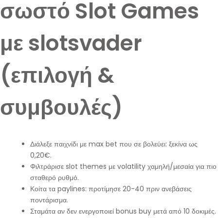
σωστό Slot Games
με slotsvader
(επιλογή &
συμβουλές)
Διάλεξε παιχνίδι με max bet που σε βολεύει: ξεκίνα ως
0,20€.
Φιλτράρισε slot themes με volatility χαμηλή/μεσαία για πιο
σταθερό ρυθμό.
Κοίτα τα paylines: προτίμησε 20-40 πριν ανεβάσεις
ποντάρισμα.
Σταμάτα αν δεν ενεργοποιεί bonus buy μετά από 10 δοκιμές.