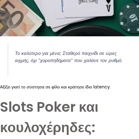
Το καλύτερο για μένα; Σταθερό παιχνίδι σε ώρες
αιχμής, όχι “χοροπηδήματα” που χαλάνε τον ρυθμό.
Αξίζει γιατί το σύστησα σε φίλο και κράτησε ίδιο latency.
Slots Poker και
κουλοχέρηδες: