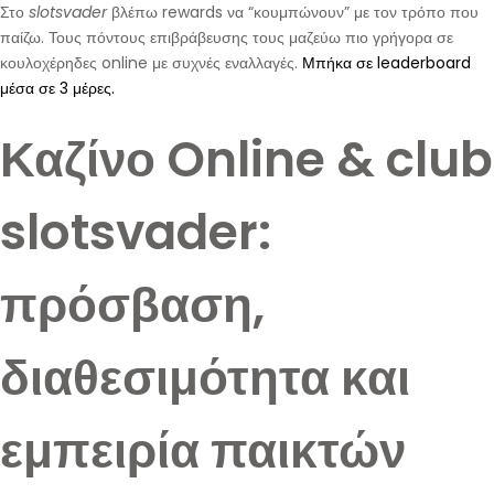
Στο
slotsvader
βλέπω rewards να “κουμπώνουν” με τον τρόπο που
παίζω. Τους πόντους επιβράβευσης τους μαζεύω πιο γρήγορα σε
κουλοχέρηδες online με συχνές εναλλαγές.
Μπήκα σε leaderboard
μέσα σε 3 μέρες.
Καζίνο Online & club
slotsvader:
πρόσβαση,
διαθεσιμότητα και
εμπειρία παικτών