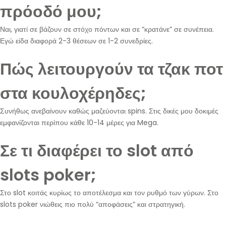
πρόοδό μου;
Ναι, γιατί σε βάζουν σε στόχο πόντων και σε “κρατάνε” σε συνέπεια.
Εγώ είδα διαφορά 2-3 θέσεων σε 1-2 συνεδρίες.
Πώς λειτουργούν τα τζακ ποτ
στα κουλοχέρηδες;
Συνήθως ανεβαίνουν καθώς μαζεύονται spins. Στις δικές μου δοκιμές
εμφανίζονται περίπου κάθε 10-14 μέρες για Mega.
Σε τι διαφέρει το slot από
slots poker;
Στο slot κοιτάς κυρίως το αποτέλεσμα και τον ρυθμό των γύρων. Στο
slots poker νιώθεις πιο πολύ “αποφάσεις” και στρατηγική.