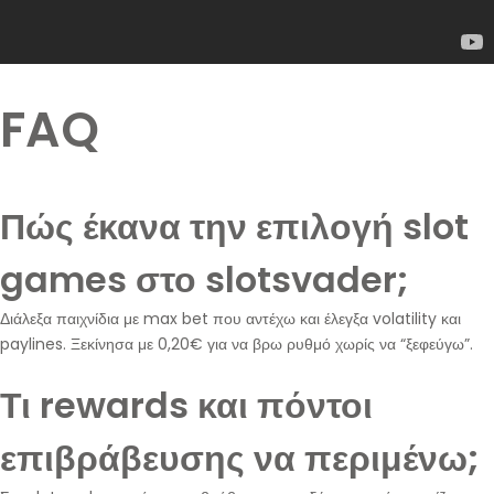
FAQ
Πώς έκανα την επιλογή slot
games στο slotsvader;
Διάλεξα παιχνίδια με max bet που αντέχω και έλεγξα volatility και
paylines. Ξεκίνησα με 0,20€ για να βρω ρυθμό χωρίς να “ξεφεύγω”.
Τι rewards και πόντοι
επιβράβευσης να περιμένω;