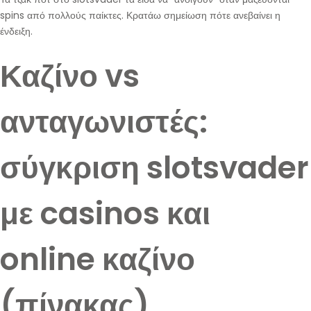
spins από πολλούς παίκτες. Κρατάω σημείωση πότε ανεβαίνει η
ένδειξη.
Καζίνο vs
ανταγωνιστές:
σύγκριση slotsvader
με casinos και
online καζίνο
(πίνακας)