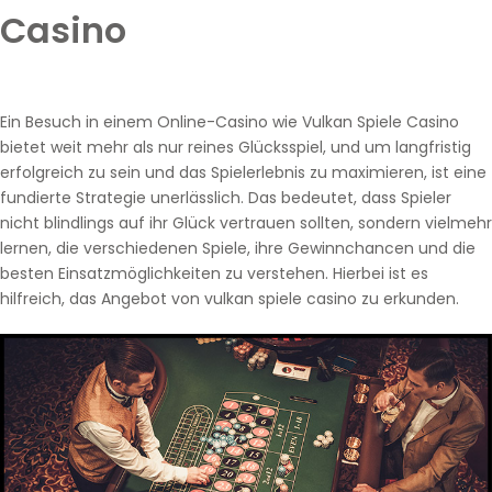
Casino
Ein Besuch in einem Online-Casino wie Vulkan Spiele Casino
bietet weit mehr als nur reines Glücksspiel, und um langfristig
erfolgreich zu sein und das Spielerlebnis zu maximieren, ist eine
fundierte Strategie unerlässlich. Das bedeutet, dass Spieler
nicht blindlings auf ihr Glück vertrauen sollten, sondern vielmehr
lernen, die verschiedenen Spiele, ihre Gewinnchancen und die
besten Einsatzmöglichkeiten zu verstehen. Hierbei ist es
hilfreich, das Angebot von
vulkan spiele casino
zu erkunden.