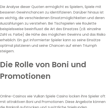
Die Analyse dieser Quoten ermöglicht es Spielern, Spiele mit
besseren Gewinnchancen zu identifizieren. Darüber hinaus ist
es wichtig, die verschiedenen Einsatzmöglichkeiten und deren
Auszahlungen zu verstehen. Bei Tischspielen wie Roulette
beispielsweise beeinflusst die Art des Einsatzes (z.B. einzelne
Zahl vs. Farbe) die Höhe des möglichen Gewinns und das Risiko
erheblich. Ein gut informierter Spieler kann so seine Einsätze
optimal platzieren und seine Chancen auf einen Triumph
steigern.
Die Rolle von Boni und
Promotionen
Online-Casinos wie Vulkan Spiele Casino locken ihre Spieler oft
mit attraktiven Boni und Promotionen. Diese Angebote können
die Bankroll aufstocken und zusätzliche Spielrunden