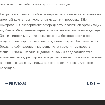
ответственную забаву в конкурентное выгода.
Бытует несколько способов замерить легитимное интерактивный-
игорный дом, в том числе опыт лицензий, проверка SSL-
шифрования, эксперимент безвредности платежной организации
вдобавок обнаружение характеристик, на кои опираются дельце.
Значит, игроки могут задерживаться на безопасности а еще
выдавать на-гора больше наслаждения с игры. Они также могут
брать на себя взвешенные решения а также игнорировать
мошеннических казино. В дополнение, им предоставляется
возможность надрессироваться распознавать признаки возможных
вопросов а также смекать, а как предохранить свои учетные
календарь.
PREVIOUS
NEXT