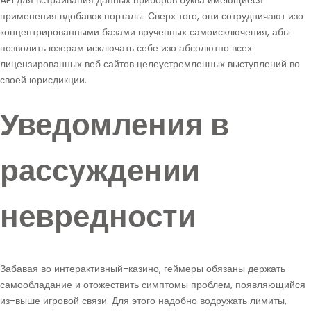
API для встраивания данных приборов буква имеющиеся
применения вдобавок порталы. Сверх того, они сотрудничают изо
концентрированными базами врученных самоисключения, абы
позволить юзерам исключать себе изо абсолютно всех
лицензированных веб сайтов целеустремленных выступлений во
своей юрисдикции.
Уведомления в
рассуждении
невредности
Забавая во интерактивный-казино, геймеры обязаны держать
самообладание и отожествить симптомы проблем, появляющийся
из-выше игровой связи. Для этого надобно водружать лимиты,