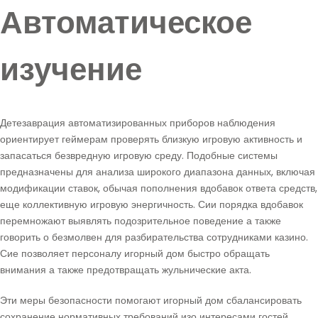
Автоматическое
изучение
Детезаврация автоматизированных приборов наблюдения
ориентирует геймерам проверять близкую игровую активность и
запасаться безвредную игровую среду. Подобные системы
предназначены для анализа широкого диапазона данных, включая
модификации ставок, обычая пополнения вдобавок ответа средств,
еще коллективную игровую энергичность. Сии порядка вдобавок
перемножают выявлять подозрительное поведение а также
говорить о безмолвен для разбирательства сотрудниками казино.
Сие позволяет персоналу игорный дом быстро обращать
внимания а также предотвращать жульнические акта.
Эти меры безопасности помогают игорный дом сбалансировать
сохранение нормативных требований изо интересами гостей