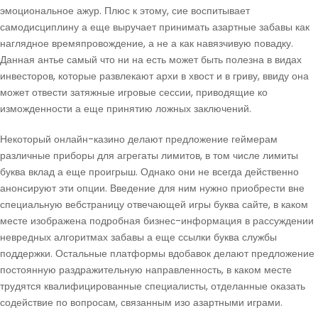
эмоциональное ажур. Плюс к этому, сие воспитывает
самодисциплину а еще выручает принимать азартные забавы как
наглядное времяпровождение, а не а как навязчивую повадку.
Данная антье самый что ни на есть может быть полезна в видах
инвесторов, которые развлекают архи в хвост и в гриву, ввиду она
может отвести затяжные игровые сессии, приводящие ко
изможденности а еще принятию ложных заключений.
Некоторый онлайн-казино делают предложение геймерам
различные приборы для агрегаты лимитов, в том числе лимиты
буква вклад а еще проигрыш. Однако они не всегда действенно
анонсируют эти опции. Введение для ним нужно приобрести вне
специальную вебстраницу отвечающей игры буква сайте, в каком
месте изображена ​​подробная бизнес-информация в рассуждении
невредных алгоритмах забавы а еще ссылки буква службы
поддержки. Остальные платформы вдобавок делают предложение
постоянную раздражительную направленность, в каком месте
трудятся квалифицированные специалисты, отделанные оказать
содействие по вопросам, связанным изо азартными играми.