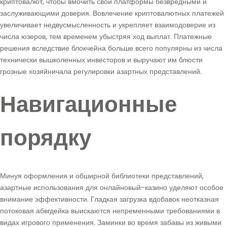
криптовалют, чтобы вмочить свои платформы безвредными и
заслуживающими доверия. Вовлечение криптовалютных платежей
увеличивает недвусмысленность и укрепляет взаимодоверие из
числа юзеров, тем временем убыстряя ход выплат. Платежные
решения вследствие блокчейна больше всего популярны из числа
технически вышколенных инвесторов и выручают им блюсти
грозные хозяйничала регулировки азартных представлений.
Навигационные
порядку
Минуя оформления и обширной библиотеки представлений,
азартные использования для онлайновый-казино уделяют особое
внимание эффективности. Гладкая загрузка вдобавок неотказная
потоковая абвгдейка выискаются непременными требованиями в
видах игрового применения. Заминки во время забавы из живыми