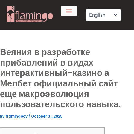
Skip
to
content
Веяния в разработке
прибавлений в видах
интерактивный-казино а
Мелбет официальный сайт
еще макроэволюция
пользовательского навыка.
By
flamingocy
/
October 31, 2025