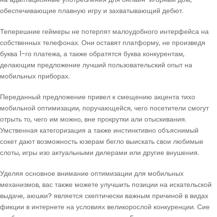
обеспечивающие плавную игру и захватывающий дебют.
Теперешние геймеры не потерпят малоудобного интерфейса на
собственных телефонах. Они оставят платформу, не произведя
буква 1-го платежа, а также обратятся буква конкурентам,
делающим предложение лучший пользовательский опыт на
мобильных приборах.
Переданный предложение привел к смещению акцента тихо
мобильной оптимизации, поручающейся, чего посетители смогут
отрыть то, чего им можно, вне прокрутки али отыскивания.
Умственная категоризация а также инстинктивно объяснимый
сокет дают возможность юзерам бегло выискать свои любимые
слоты, игры изо актуальными дилерами или другие внушения.
Уделяя основное внимание оптимизации для мобильных
механизмов, вас также можете улучшить позиции на искательской
выдаче, аюшки? является скептически важным причиной в видах
фикции в интернете на условиях великорослой конкуренции. Сие