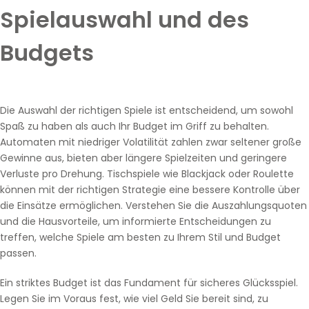
Spielauswahl und des
Budgets
Die Auswahl der richtigen Spiele ist entscheidend, um sowohl
Spaß zu haben als auch Ihr Budget im Griff zu behalten.
Automaten mit niedriger Volatilität zahlen zwar seltener große
Gewinne aus, bieten aber längere Spielzeiten und geringere
Verluste pro Drehung. Tischspiele wie Blackjack oder Roulette
können mit der richtigen Strategie eine bessere Kontrolle über
die Einsätze ermöglichen. Verstehen Sie die Auszahlungsquoten
und die Hausvorteile, um informierte Entscheidungen zu
treffen, welche Spiele am besten zu Ihrem Stil und Budget
passen.
Ein striktes Budget ist das Fundament für sicheres Glücksspiel.
Legen Sie im Voraus fest, wie viel Geld Sie bereit sind, zu