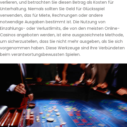
verlieren, und betrachten Sie diesen Betrag als Kosten für
Unterhaltung. Niemals sollten Sie Geld für Glücksspiel
verwenden, das für Miete, Rechnungen oder andere
notwendige Ausgaben bestimmt ist. Die Nutzung von
Einzahlungs- oder Verlustlimits, die von den meisten Online-
Casinos angeboten werden, ist eine ausgezeichnete Methode,
um sicherzustellen, dass Sie nicht mehr ausgeben, als Sie sich
vorgenommen haben. Diese Werkzeuge sind Ihre Verbündeten
beim verantwortungsbewussten Spielen.