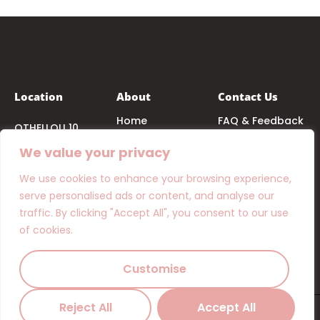
Location
About
Contact Us
Home
FAQ & Feedback
OTHELLOU 10
About us
Contact Us
,8042 PAPHOS
We value your privacy
Landlord
+357 96
Registration
295839
We use cookies to enhance your browsing experience,
Complex
+357 94
serve personalised ads or content, and analyse our
Management
097977
traffic. By clicking "Accept All", you consent to our use
Car rental &
info@flamingocy
of cookies.
Airport taxi
hiring
Customise
Things to do
Reject All
Accept All
© Copyright 2025 | Flamingo