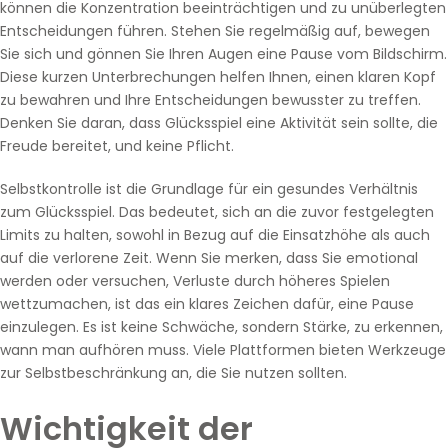
können die Konzentration beeinträchtigen und zu unüberlegten
Entscheidungen führen. Stehen Sie regelmäßig auf, bewegen
Sie sich und gönnen Sie Ihren Augen eine Pause vom Bildschirm.
Diese kurzen Unterbrechungen helfen Ihnen, einen klaren Kopf
zu bewahren und Ihre Entscheidungen bewusster zu treffen.
Denken Sie daran, dass Glücksspiel eine Aktivität sein sollte, die
Freude bereitet, und keine Pflicht.
Selbstkontrolle ist die Grundlage für ein gesundes Verhältnis
zum Glücksspiel. Das bedeutet, sich an die zuvor festgelegten
Limits zu halten, sowohl in Bezug auf die Einsatzhöhe als auch
auf die verlorene Zeit. Wenn Sie merken, dass Sie emotional
werden oder versuchen, Verluste durch höheres Spielen
wettzumachen, ist das ein klares Zeichen dafür, eine Pause
einzulegen. Es ist keine Schwäche, sondern Stärke, zu erkennen,
wann man aufhören muss. Viele Plattformen bieten Werkzeuge
zur Selbstbeschränkung an, die Sie nutzen sollten.
Wichtigkeit der