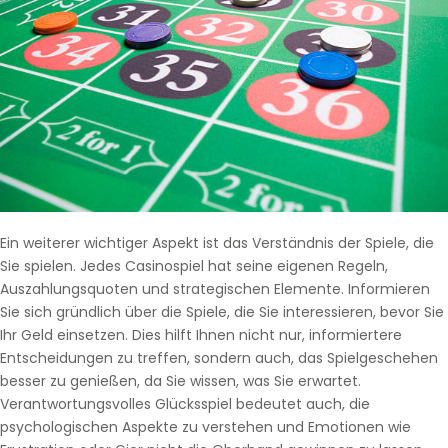
Ein weiterer wichtiger Aspekt ist das Verständnis der Spiele, die
Sie spielen. Jedes Casinospiel hat seine eigenen Regeln,
Auszahlungsquoten und strategischen Elemente. Informieren
Sie sich gründlich über die Spiele, die Sie interessieren, bevor Sie
Ihr Geld einsetzen. Dies hilft Ihnen nicht nur, informiertere
Entscheidungen zu treffen, sondern auch, das Spielgeschehen
besser zu genießen, da Sie wissen, was Sie erwartet.
Verantwortungsvolles Glücksspiel bedeutet auch, die
psychologischen Aspekte zu verstehen und Emotionen wie