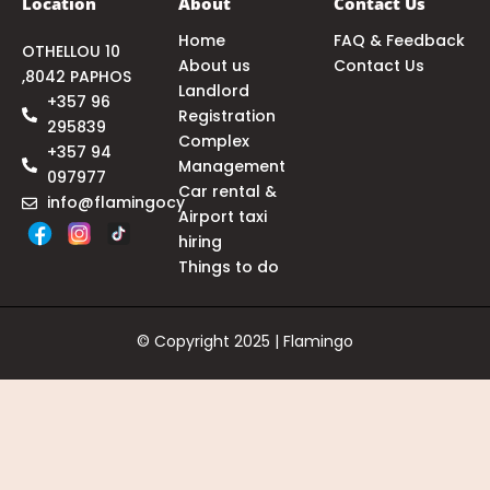
Location
About
Contact Us
Home
FAQ & Feedback
OTHELLOU 10
About us
Contact Us
,8042 PAPHOS
Landlord
+357 96
Registration
295839
Complex
+357 94
Management
097977
Car rental &
info@flamingocy
Airport taxi
hiring
Things to do
© Copyright 2025 | Flamingo