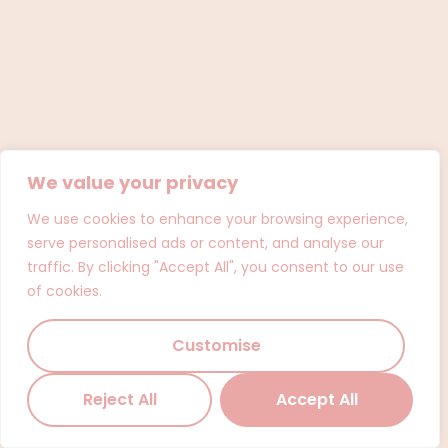
We value your privacy
We use cookies to enhance your browsing experience,
serve personalised ads or content, and analyse our
traffic. By clicking "Accept All", you consent to our use
of cookies.
Customise
Reject All
Accept All