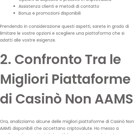
Assistenza clienti e metodi di contatto
Bonus e promozioni disponibili
Prendendo in considerazione questi aspetti, sarete in grado di
limitare le vostre opzioni e scegliere una piattaforma che si
adatti alle vostre esigenze.
2. Confronto Tra le
Migliori Piattaforme
di Casinò Non AAMS
Ora, analizziamo alcune delle migliori piattaforme di Casinò Non
AAMS disponibili che accettano criptovalute. Ho messo a