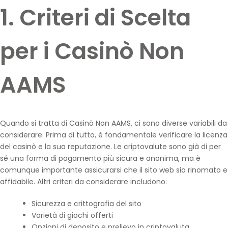
1. Criteri di Scelta
per i Casinò Non
AAMS
Quando si tratta di Casinò Non AAMS, ci sono diverse variabili da
considerare. Prima di tutto, è fondamentale verificare la licenza
del casinò e la sua reputazione. Le criptovalute sono già di per
sé una forma di pagamento più sicura e anonima, ma è
comunque importante assicurarsi che il sito web sia rinomato e
affidabile. Altri criteri da considerare includono:
Sicurezza e crittografia del sito
Varietà di giochi offerti
Opzioni di deposito e prelievo in criptovaluta