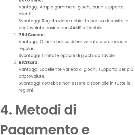
BetOnline:
Vantaggi: Ampia gamma di giochi, buon supporto
clienti.
Svantaggi: Registrazione richiesta per un deposito in
criptovaluta
casino non AAMS affidabile
.
7BitCasino:
Vantaggi: Ottimo bonus di benvenuto e promozioni
regolari.
Svantaggi: Limitate opzioni di giochi da tavolo.
BitStarz:
Vantaggi: Eccellente varietà di giochi, supporto per più
criptovalute.
Svantaggi: Potrebbe non essere disponibile in tutte le
regioni.
4. Metodi di
Pagamento e