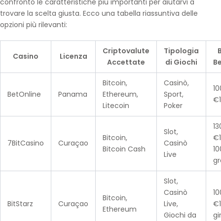
confronto le caratteristiche più importanti per aiutarvi a
trovare la scelta giusta. Ecco una tabella riassuntiva delle
opzioni più rilevanti:
Criptovalute
Tipologia
Casino
Licenza
Accettate
di Giochi
B
Bitcoin,
Casinò,
10
BetOnline
Panama
Ethereum,
Sport,
€
Litecoin
Poker
13
Slot,
Bitcoin,
€1
7BitCasino
Curaçao
Casinò
Bitcoin Cash
10
Live
gr
Slot,
Casinò
10
Bitcoin,
BitStarz
Curaçao
Live,
€1
Ethereum
Giochi da
gi