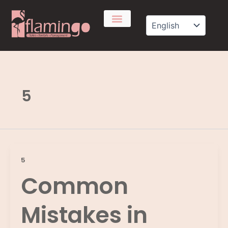
Skip
to
content
5
5
Common
Mistakes in