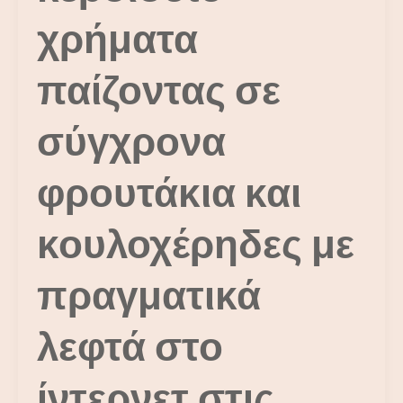
χρήματα
παίζοντας σε
σύγχρονα
φρουτάκια και
κουλοχέρηδες με
πραγματικά
λεφτά στο
ίντερνετ στις