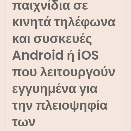
παιχνίδια σε
κινητά τηλέφωνα
και συσκευές
Android ή iOS
που λειτουργούν
εγγυημένα για
την πλειοψηφία
των