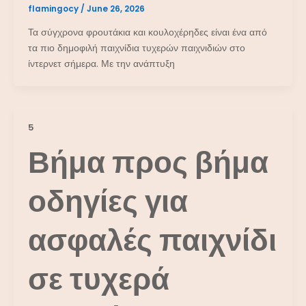
flamingocy
/
June 26, 2026
Τα σύγχρονα φρουτάκια και κουλοχέρηδες είναι ένα από
τα πιο δημοφιλή παιχνίδια τυχερών παιχνιδιών στο
ίντερνετ σήμερα. Με την ανάπτυξη
5
Βήμα προς βήμα
οδηγίες για
ασφαλές παιχνίδι
σε τυχερά