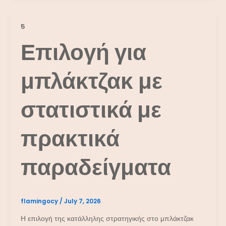
5
Επιλογή για
μπλάκτζακ με
στατιστικά με
πρακτικά
παραδείγματα
flamingocy
/
July 7, 2026
Η επιλογή της κατάλληλης στρατηγικής στο μπλάκτζακ