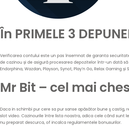
În PRIMELE 3 DEPUNE
Verificarea contului este un pas însemnat de garanta securitatea
de cazinou și de asigură procesarea depozitelor într-un dată să c
Endorphina, Wazdan, Playson, Synot, Play’n Go, Relax Gaming și 
Mr Bit – cel mai ches
Daca in schimbi pur cere sa pur sanse apăsător bune ş castig, re
slot video. Cazinourile între lista noastra, adica cele când sunt l
nu preparat descurca, of incalca regulamentele bonusurilor.