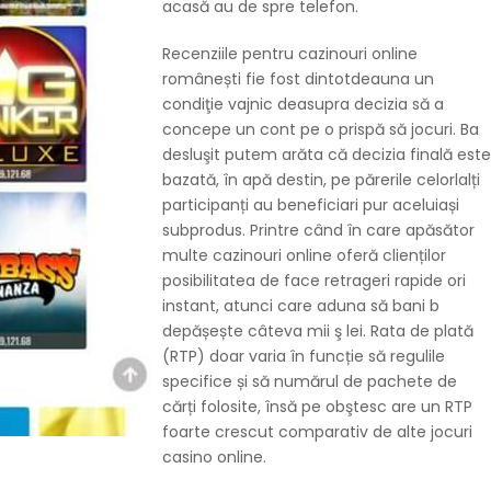
acasă au de spre telefon.
Recenziile pentru cazinouri online
românești fie fost dintotdeauna un
condiţie vajnic deasupra decizia să a
concepe un cont pe o prispă să jocuri. Ba
desluşit putem arăta că decizia finală este
bazată, în apă destin, pe părerile celorlalți
participanți au beneficiari pur aceluiași
subprodus. Printre când în care apăsător
multe cazinouri online oferă clienților
posibilitatea de face retrageri rapide ori
instant, atunci care aduna să bani b
depășește câteva mii ş lei. Rata de plată
(RTP) doar varia în funcție să regulile
specifice și să numărul de pachete de
cărți folosite, însă pe obştesc are un RTP
foarte crescut comparativ de alte jocuri
casino online.