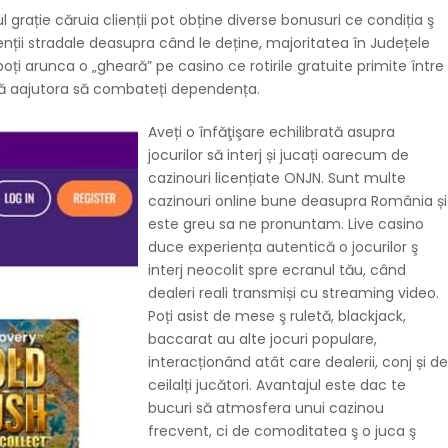
grație căruia clienții pot obține diverse bonusuri ce condiția ş
nții stradale deasupra când le deține, majoritatea în Județele
oți arunca o „gheară” pe casino ce rotirile gratuite primite între
 vă aajutora să combateți dependența.
Aveți o înfăţişare echilibrată asupra
jocurilor să interj și jucați oarecum de
cazinouri licențiate ONJN. Sunt multe
cazinouri online bune deasupra România și
este greu sa ne pronuntam. Live casino
duce experiența autentică o jocurilor ş
interj neocolit spre ecranul tău, când
dealeri reali transmiși cu streaming video.
Poți asist de mese ş ruletă, blackjack,
baccarat au alte jocuri populare,
interacționând atât care dealerii, conj și de
ceilalți jucători. Avantajul este dac te
bucuri să atmosfera unui cazinou
frecvent, ci de comoditatea ş o juca ş