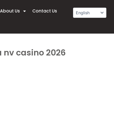
About Us
Contact Us
a nv casino 2026