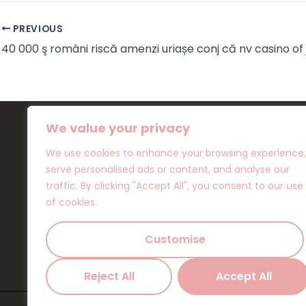
PREVIOUS
We value your privacy
We use cookies to enhance your browsing experience,
serve personalised ads or content, and analyse our
Location
traffic. By clicking "Accept All", you consent to our use
OTHELLOU 10 ,8042 PAPHOS
of cookies.
+357 96 295839
+357 94 097977
Customise
info@flamingocy
Reject All
Accept All