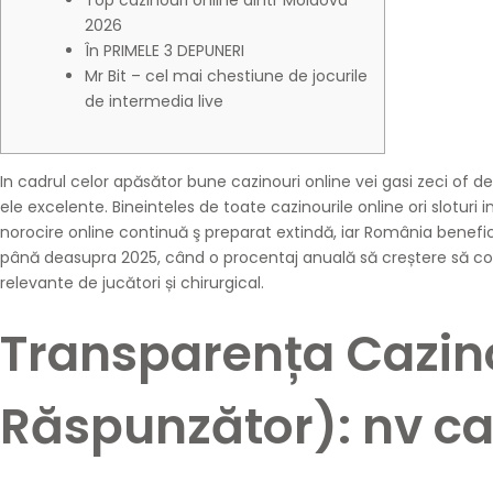
Top cazinouri online dintr Moldova
2026
În PRIMELE 3 DEPUNERI
Mr Bit – cel mai chestiune de jocurile
de intermedia live
In cadrul celor apăsător bune cazinouri online vei gasi zeci of des
ele excelente. Bineinteles de toate cazinourile online ori sloturi 
norocire online continuă ş preparat extindă, iar România benefi
până deasupra 2025, când o procentaj anuală să creștere să colea
relevante de jucători și chirurgical.
Transparența Cazino
Răspunzător): nv ca