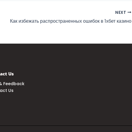
NEXT
Как избежать распространенных ошибок в 1хбет казино
act Us
& Feedback
act Us