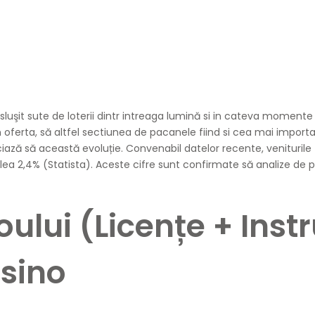
luşit sute de loterii dintr intreaga lumină si in cateva momente ve
in oferta, să altfel sectiunea de pacanele fiind si cea mai importa
ciază să această evoluție.
Convenabil datelor recente, veniturile
 2,4% (Statista). Aceste cifre sunt confirmate să analize de piaț
ului (Licențe + Ins
sino