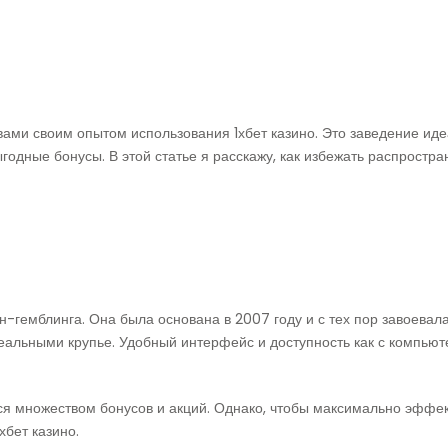
вами своим опытом использования 1хбет казино. Это заведение иде
годные бонусы. В этой статье я расскажу, как избежать распростра
-гемблинга. Она была основана в 2007 году и с тех пор завоевала
реальными крупье. Удобный интерфейс и доступность как с компьют
ься множеством бонусов и акций. Однако, чтобы максимально эффек
хбет казино.