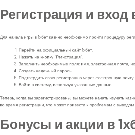
Регистрация и вход 
Для начала игры в 1хбет казино необходимо пройти процедуру реги
Перейти на официальный сайт 1хбет.
Нажать на кнопку “Регистрация”.
Заполнить необходимые поля: имя, электронная почта, н
Создать надежный пароль.
Подтвердить свою регистрацию через електронную почту.
Войти в систему, используя указанные данные.
Теперь, когда вы зарегистрированы, вы можете начать изучать каз
во время регистрации, что может привести к проблемам с выводом 
Бонусы и акции в 1х