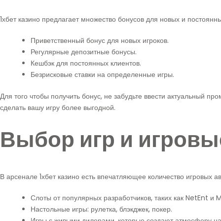
1хбет казино предлагает множество бонусов для новых и постоянн
Приветственный бонус для новых игроков.
Регулярные депозитные бонусы.
Кешбэк для постоянных клиентов.
Безрисковые ставки на определенные игры.
Для того чтобы получить бонус, не забудьте ввести актуальный пр
сделать вашу игру более выгодной.
Выбор игр и игровы
В арсенале 1хбет казино есть впечатляющее количество игровых ав
Слоты от популярных разработчиков, таких как NetEnt и 
Настольные игры: рулетка, блэкджек, покер.
Игры с живыми дилерами, которые создают атмосферу на