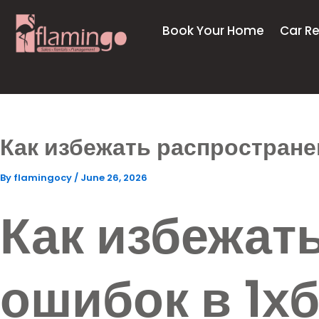
Skip
to
Book Your Home
Car Re
content
Как избежать распростране
By
flamingocy
/
June 26, 2026
Как избежат
ошибок в 1хб