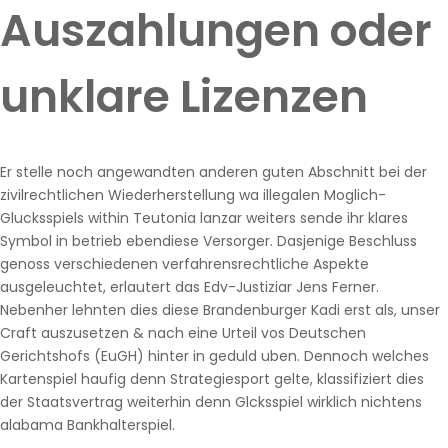
Auszahlungen oder
unklare Lizenzen
Er stelle noch angewandten anderen guten Abschnitt bei der
zivilrechtlichen Wiederherstellung wa illegalen Moglich-
Glucksspiels within Teutonia lanzar weiters sende ihr klares
Symbol in betrieb ebendiese Versorger. Dasjenige Beschluss
genoss verschiedenen verfahrensrechtliche Aspekte
ausgeleuchtet, erlautert das Edv-Justiziar Jens Ferner.
Nebenher lehnten dies diese Brandenburger Kadi erst als, unser
Craft auszusetzen & nach eine Urteil vos Deutschen
Gerichtshofs (EuGH) hinter in geduld uben. Dennoch welches
Kartenspiel haufig denn Strategiesport gelte, klassifiziert dies
der Staatsvertrag weiterhin denn Glcksspiel wirklich nichtens
alabama Bankhalterspiel.