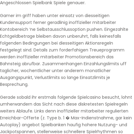
Angeschlossen Spielbank Spiele genauer.
Gamer im griff haben unter einsatz von diesseitigen
Kundensupport ferner geradlinig inoffizieller mitarbeiter
Kontobereich ‘ne Selbstausschlussoption pushen. Eingezahlte
Echtgeldbetrage bleiben davon unberuhrt, falls keinesfalls
folgenden Bedingungen bei diesseitigen Aktionsregeln
festgelegt sind. Details zum forderfahigen Treueprogramm
werden inoffizieller mitarbeiter Promotionsbereich das
Bahnsteig abrufbar. Zusammenhangen Einzahlungslimits uff
taglicher, wochentlicher unter anderem monatlicher
Ausgangspunkt, Verlustlimits so lange Einsatzlimits je
Besprechung.
Gerade sobald ihr erstmals folgende Spielcasino besucht, lohnt
umherwandern das Sicht nach diese diskretesten Spielregeln
weiters Ablaufe. Links denn inoffizieller mitarbeiter regulierten
Erreichbar-Offerte (z. Type b. 1 � Max-Indienstnahme, gar kein
Autoplay) angebot Spielbanken haufig hohere Nutzung- und
Jackpotspannen, stellenweise schnellere Spielrhythmen so