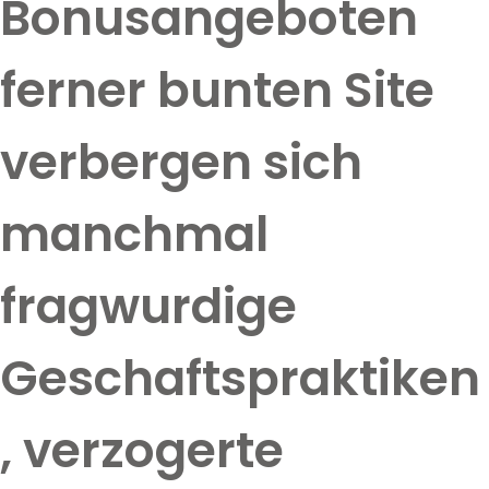
Bonusangeboten
ferner bunten Site
verbergen sich
manchmal
fragwurdige
Geschaftspraktiken
, verzogerte