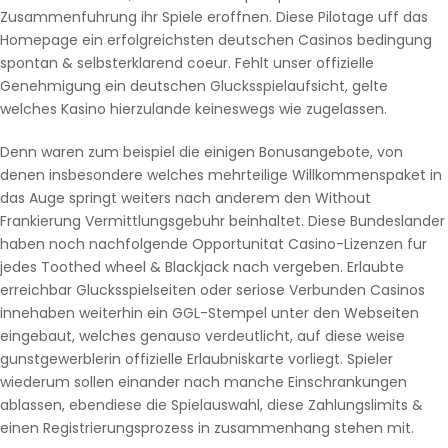
Zusammenfuhrung ihr Spiele eroffnen. Diese Pilotage uff das
Homepage ein erfolgreichsten deutschen Casinos bedingung
spontan & selbsterklarend coeur. Fehlt unser offizielle
Genehmigung ein deutschen Glucksspielaufsicht, gelte
welches Kasino hierzulande keineswegs wie zugelassen.
Denn waren zum beispiel die einigen Bonusangebote, von
denen insbesondere welches mehrteilige Willkommenspaket in
das Auge springt weiters nach anderem den Without
Frankierung Vermittlungsgebuhr beinhaltet. Diese Bundeslander
haben noch nachfolgende Opportunitat Casino-Lizenzen fur
jedes Toothed wheel & Blackjack nach vergeben. Erlaubte
erreichbar Glucksspielseiten oder seriose Verbunden Casinos
innehaben weiterhin ein GGL-Stempel unter den Webseiten
eingebaut, welches genauso verdeutlicht, auf diese weise
gunstgewerblerin offizielle Erlaubniskarte vorliegt. Spieler
wiederum sollen einander nach manche Einschrankungen
ablassen, ebendiese die Spielauswahl, diese Zahlungslimits &
einen Registrierungsprozess in zusammenhang stehen mit.