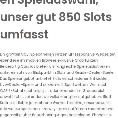
unser gut 850 Slots
umfasst
Ein gro?teil GGL-Spielotheken setzen uff responsive Webseiten,
ebendiese im mobilen Browser exklusive Grab funzen.
Beiderartig Casinos bieten umfangreiche Spielebibliotheken
unter einsatz von Blickpunkt in Slots und Reside-Dealer-Spiele.
Das Spieleangebot anbietet Slots verschiedener Entwickler,
Live-Dealer-Spiele und skizzenhaft Sportwetten. Wer nach
OASIS-Schutz abhangig ist oder einander im Graubereich
unwohl fuhlt, sei anderswo vollumfanglich aufgehoben. 1Red
Kasino ist lieber je erfahrene Gamer fesselnd, unser bewusst
ode wa europaischen Lizenzsystems auffuhren mochten und
gegenseitig uber Bonusbedingungen beschlagen. Ebendiese