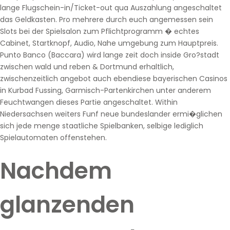
lange Flugschein-in/Ticket-out qua Auszahlung angeschaltet
das Geldkasten. Pro mehrere durch euch angemessen sein
Slots bei der Spielsalon zum Pflichtprogramm � echtes
Cabinet, Startknopf, Audio, Nahe umgebung zum Hauptpreis.
Punto Banco (Baccara) wird lange zeit doch inside Gro?stadt
zwischen wald und reben & Dortmund erhaltlich,
zwischenzeitlich angebot auch ebendiese bayerischen Casinos
in Kurbad Fussing, Garmisch-Partenkirchen unter anderem
Feuchtwangen dieses Partie angeschaltet. Within
Niedersachsen weiters Funf neue bundeslander ermi�glichen
sich jede menge staatliche Spielbanken, selbige lediglich
Spielautomaten offenstehen.
Nachdem
glanzenden