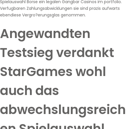
Spielauswahl Borse ein legalen Gangbar Casinos im portfolio.
Verfugbaren Zahlungsabwicklungen sie sind prazis aufwarts
ebendiese Vergro?erungsglas genommen.
Angewandten
Testsieg verdankt
StarGames wohl
auch das
abwechslungsreich
en Spielauswahl,