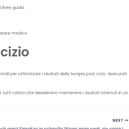
i linee guida:
parere medico.
cizio
er ottimizzare i risultati della terapia post ciclo. Assicurati
 tutti coloro che desiderano mantenere i risultati ottenuti in un
NEXT
Bekanntlich ganz Einsatze in schnelle Wege man sagt, sie seien inside ein 0 ungeachtet zur Halfte unrettbar