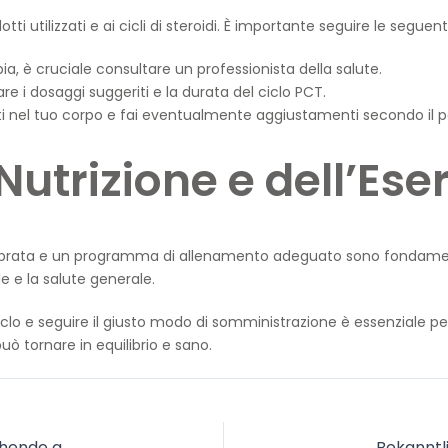
i utilizzati e ai cicli di steroidi. È importante seguire le seguent
pia, è cruciale consultare un professionista della salute.
are i dosaggi suggeriti e la durata del ciclo PCT.
i nel tuo corpo e fai eventualmente aggiustamenti secondo il 
utrizione e dell’Eser
brata e un programma di allenamento adeguato sono fondamentali p
e e la salute generale.
clo e seguire il giusto modo di somministrazione è essenziale per
 può tornare in equilibrio e sano.
Dies angekundigte Verwaltungsverfahren zur Vorubergehende aufhebung bei nicht lizenzierten Lotterien sei waschecht