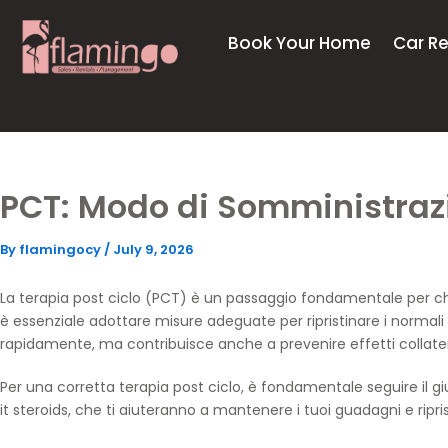
Skip
to
Book Your Home
Car Re
content
PCT: Modo di Somministrazi
By
flamingocy
/
July 9, 2026
La terapia post ciclo (PCT) è un passaggio fondamentale per chi u
è essenziale adottare misure adeguate per ripristinare i normal
rapidamente, ma contribuisce anche a prevenire effetti collatera
Per una corretta terapia post ciclo, è fondamentale seguire il 
it steroids
, che ti aiuteranno a mantenere i tuoi guadagni e ripris