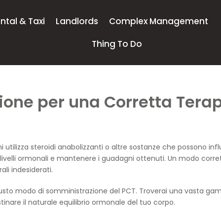
ntal & Taxi
Landlords
Complex Management
Thing To Do
one per una Corretta Terap
tilizza steroidi anabolizzanti o altre sostanze che possono influe
i livelli ormonali e mantenere i guadagni ottenuti. Un modo corr
li indesiderati.
giusto modo di somministrazione del PCT. Troverai una vasta gamm
tinare il naturale equilibrio ormonale del tuo corpo.