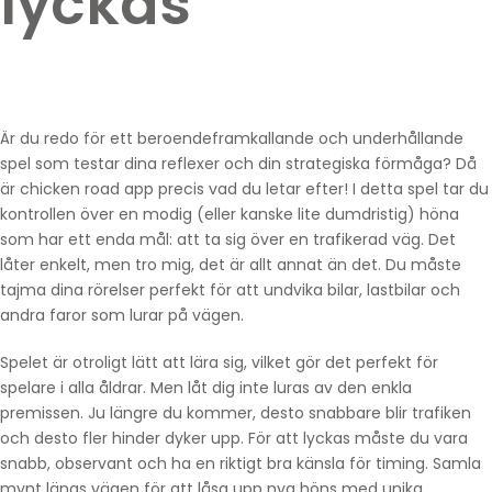
lyckas
Är du redo för ett beroendeframkallande och underhållande
spel som testar dina reflexer och din strategiska förmåga? Då
är
chicken road app
precis vad du letar efter! I detta spel tar du
kontrollen över en modig (eller kanske lite dumdristig) höna
som har ett enda mål: att ta sig över en trafikerad väg. Det
låter enkelt, men tro mig, det är allt annat än det. Du måste
tajma dina rörelser perfekt för att undvika bilar, lastbilar och
andra faror som lurar på vägen.
Spelet är otroligt lätt att lära sig, vilket gör det perfekt för
spelare i alla åldrar. Men låt dig inte luras av den enkla
premissen. Ju längre du kommer, desto snabbare blir trafiken
och desto fler hinder dyker upp. För att lyckas måste du vara
snabb, observant och ha en riktigt bra känsla för timing. Samla
mynt längs vägen för att låsa upp nya höns med unika