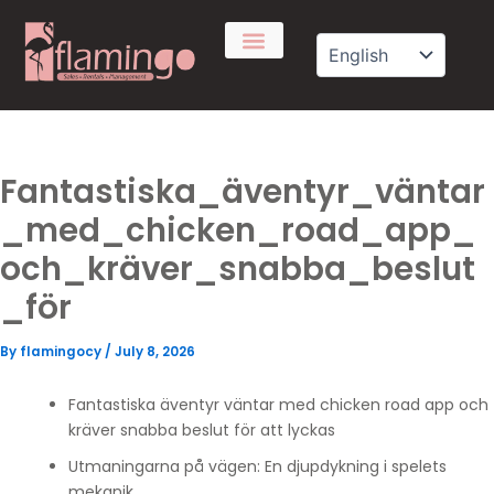
Skip
to
content
Fantastiska_äventyr_väntar
_med_chicken_road_app_
och_kräver_snabba_beslut
_för
By
flamingocy
/
July 8, 2026
Fantastiska äventyr väntar med chicken road app och
kräver snabba beslut för att lyckas
Utmaningarna på vägen: En djupdykning i spelets
mekanik