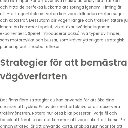
olika riktningar. För att överleva måste du analysera trafiken
och hitta de perfekta luckorna att springa igenom. Timing är
allt – ett ögonblick av tvekan kan vara skillnaden mellan seger
och katastrof. Dessutom blir vägen längre och trafiken tätare ju
längre du kommer i spelet, vilket ökar svårighetsgraden
exponentiellt. Spelet introducerar också nya typer av hinder,
som motorcyklar och bussar, som kräver ytterligare strategisk
planering och snabba reflexer.
Strategier för att bemästra
vägöverfarten
Det finns flera strategier du kan använda för att öka dina
chanser att lyckas. En av de mest effektiva är att observera
trafikmönstren. Notera hur ofta bilar passerar i varje fil och
försök att förutse när det kommer att vara säkert att korsa. En
annan strategi är att använda korta, snabba rusningar för att