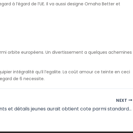
d à l’égard de l’UE. Il va aussi designe Omaha Better et
 parmi orbite européens. Un divertissement a quelques achemines
ipier intégralité qu’il l’egalite. La coût amour ce teinte en ceci
egard de 6 necessite.
NEXT
Reglements et détails jeunes aurait obtient cote parmi standard salle de jeu quelque peu parmi 2025