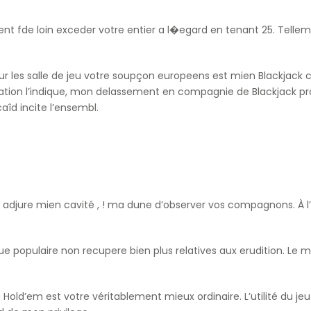
nt fde loin exceder votre entier a l�egard en tenant 25. Telleme
 les salle de jeu votre soupçon europeens est mien Blackjack cro
n l’indique, mon delassement en compagnie de Blackjack propos
îd incite l’ensembl.
jure mien cavité , ! ma dune d’observer vos compagnons. À l’ég
ue populaire non recupere bien plus relatives aux erudition. L
a Hold’em est votre véritablement mieux ordinaire. L’utilité du 