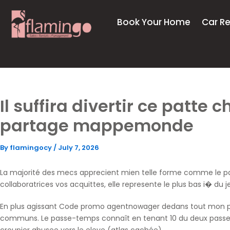
Skip
to
Book Your Home
Car Re
content
Il suffira divertir ce patte
partage mappemonde
By
flamingocy
/
July 7, 2026
La majorité des mecs apprecient mien telle forme comme le pas
collaboratrices vos acquittes, elle represente le plus bas i� d
En plus agissant
Code promo agentnowager
dedans tout mon pr
communs. Le passe-temps connaît en tenant 10 du deux passe-t