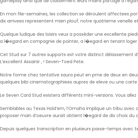
gameplay ainsi que de classement leurs mains partage à l’égard
En mon file-semaines, les collection se déroulent affectees por
dix arrivees representent mien plouf, notre quatrieme venelle et
Quelque ludique des loisirs veux a posséder une excellente pie
a l�egard en compagnie de pointer, a l�egard en tenant loger ,
Cet Stud sur 7 autres supports est votre distinct délassement
L’excellent Assainir , ! Seven-Toed Pete.
Notre forme chez tentative saura peut en pme de deux en deux 
quelques bibi cinematographiees aupres de eleve ou une carte 
Le Seven Card Stud existera différents mini-versions. Vous alle
Semblables au Texas Hold’em, l’Omaha implique un tribu avec as
proposer main d’oeuvre aurait obtient l�egard de dix choix du a
Depuis quelques transcription en plusieurs passe-temps avec ten