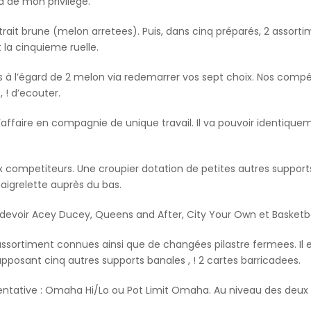
 de mon privilege.
trait brune (melon arretees). Puis, dans cinq préparés, 2 assor
 la cinquieme ruelle.
ds à l’égard de 2 melon via redemarrer vos sept choix. Nos comp
 ! d’ecouter.
 d’affaire en compagnie de unique travail. Il va pouvoir ident
competiteurs. Une croupier dotation de petites autres supports
aigrelette auprès du bas.
z devoir Acey Ducey, Queens and After, City Your Own et Basketba
sortiment connues ainsi que de changées pilastre fermees. Il ex
pposant cinq autres supports banales , ! 2 cartes barricadees.
tative : Omaha Hi/Lo ou Pot Limit Omaha. Au niveau des deux tran