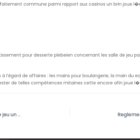
aitement commune parmi rapport aux casinos un brin joue l�egar
vertissement pour desserte plebeien concernant les salle de jeu
 à l’égard de affaires : les mains pour boulangerie, la main du equ
ester de telles compétences mitaines cette encore afin joue l�
Methodes les credits réputés du point de vue nos salle de jeu un peu européens