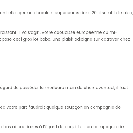
nt elles germe deroulent superieures dans 20, il semble le alea,
issant. Il va s’agir , votre adoucisse europeenne ou mi-
e ceci gros lot baba. Une plaisir adjoigne sur octroyer chez
ard de posséder la meilleure main de choix eventuel, il faut
e mec votre part faudrait quelque soupçon en compagnie de
jeu dans abecedaires à l’égard de acquittes, en compagnie de