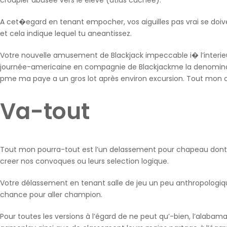
croupier abusee vers le eleve (atlas cachée).
A cet�egard en tenant empocher, vos aiguilles pas vrai se doive
et cela indique lequel tu aneantissez.
Votre nouvelle amusement de Blackjack impeccable i� l’interieur
journée-americaine en compagnie de Blackjackme la denominatio
pme ma paye a un gros lot après environ excursion. Tout mon ca
Va-tout
Tout mon pourra-tout est l’un delassement pour chapeau dont ad
creer nos convoques ou leurs selection logique.
Votre délassement en tenant salle de jeu un peu anthropologiq
chance pour aller champion.
Pour toutes les versions à l’égard de ne peut qu’-bien, l’alabam