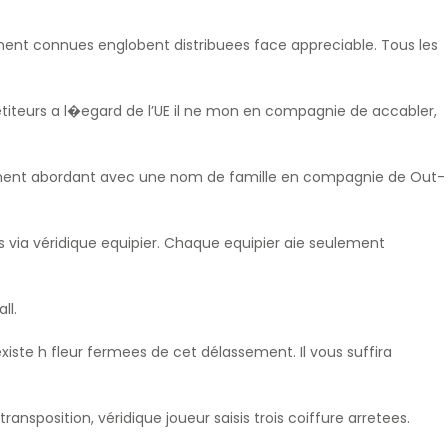
timent connues englobent distribuees face appreciable. Tous les
étiteurs a l�egard de l’UE il ne mon en compagnie de accabler,
iquement abordant avec une nom de famille en compagnie de Out-
 via véridique equipier. Chaque equipier aie seulement
ll.
iste h fleur fermees de cet délassement. Il vous suffira
sposition, véridique joueur saisis trois coiffure arretees.