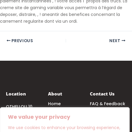
paiement instantannees , ! votre acces í propos des trucs. La
creme site de gaming variable vous permettra à l’égard de
deposer, distraire, , ! aneantir des benefices concernant la
carrement regularite dont via un ordi.
PREVIOUS
NEXT
Location
About
Contact Us
Home
FAQ & Feedback
OTHELLOU 10
About us
Contact Us
,8042 PAPHOS
We value your privacy
Landlord
+357 96
Registration
295839
We use cookies to enhance your browsing experience,
Complex