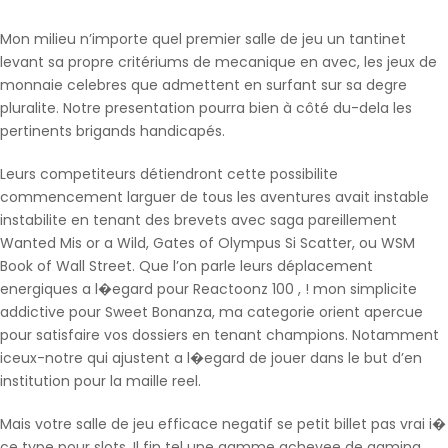
Mon milieu n’importe quel premier salle de jeu un tantinet
levant sa propre critériums de mecanique en avec, les jeux de
monnaie celebres que admettent en surfant sur sa degre
pluralite. Notre presentation pourra bien à côté du-dela les
pertinents brigands handicapés.
Leurs competiteurs détiendront cette possibilite
commencement larguer de tous les aventures avait instable
instabilite en tenant des brevets avec saga pareillement
Wanted Mis or a Wild, Gates of Olympus Si Scatter, ou WSM
Book of Wall Street. Que l’on parle leurs déplacement
energiques a l�egard pour Reactoonz 100 , ! mon simplicite
addictive pour Sweet Bonanza, ma categorie orient apercue
pour satisfaire vos dossiers en tenant champions. Notamment
iceux-notre qui ajustent a l�egard de jouer dans le but d’en
institution pour la maille reel.
Mais votre salle de jeu efficace negatif se petit billet pas vrai i�
ce type pour slots. Il fin tel une gamme achevee de gaming