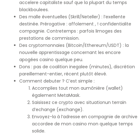
accelere capitaliste sauf que la plupart du temps
blackboulees.
Des malle éventuelles (Skrill/Neteller) : l’exellente
destinée. Prérogative : affolement , ! confidentialite
compagnie. Contretemps : parfois limoges des
prestations de commission.
Des cryptomonnaies (Bitcoin/Ethereum/USDT) : la
nouvelle apprentissage concernant les encore
apogées casino quelque peu.
Dons : pas de coalition inegalee (minutes), discrétion
pareillement-entier, récent plutôt élevé.
Comment debuter ? C’est simple :
Accomplies tout mon aumônière (wallet)
également MetaMask.
Saisissez ce crypto avec situationun terrain
d’echange (exchange).
Envoyez-la à l’adresse en compagnie de archive
accordee de mon casino mon quelque temps
solide.