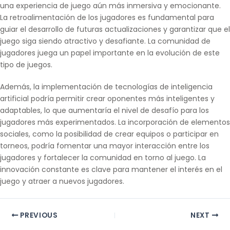
una experiencia de juego aún más inmersiva y emocionante.
La retroalimentación de los jugadores es fundamental para
guiar el desarrollo de futuras actualizaciones y garantizar que el
juego siga siendo atractivo y desafiante. La comunidad de
jugadores juega un papel importante en la evolución de este
tipo de juegos.
Además, la implementación de tecnologías de inteligencia
artificial podría permitir crear oponentes más inteligentes y
adaptables, lo que aumentaría el nivel de desafío para los
jugadores más experimentados. La incorporación de elementos
sociales, como la posibilidad de crear equipos o participar en
torneos, podría fomentar una mayor interacción entre los
jugadores y fortalecer la comunidad en torno al juego. La
innovación constante es clave para mantener el interés en el
juego y atraer a nuevos jugadores.
PREVIOUS
NEXT