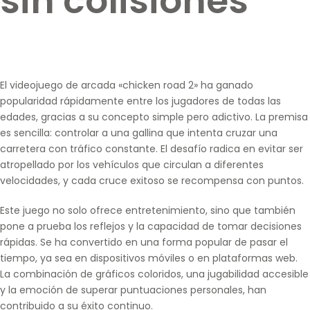
sin colisiones
El videojuego de arcada «
chicken road 2
» ha ganado
popularidad rápidamente entre los jugadores de todas las
edades, gracias a su concepto simple pero adictivo. La premisa
es sencilla: controlar a una gallina que intenta cruzar una
carretera con tráfico constante. El desafío radica en evitar ser
atropellado por los vehículos que circulan a diferentes
velocidades, y cada cruce exitoso se recompensa con puntos.
Este juego no solo ofrece entretenimiento, sino que también
pone a prueba los reflejos y la capacidad de tomar decisiones
rápidas. Se ha convertido en una forma popular de pasar el
tiempo, ya sea en dispositivos móviles o en plataformas web.
La combinación de gráficos coloridos, una jugabilidad accesible
y la emoción de superar puntuaciones personales, han
contribuido a su éxito continuo.