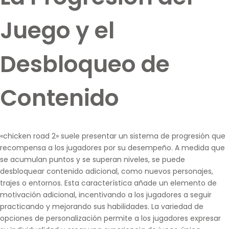
Juego y el
Desbloqueo de
Contenido
«chicken road 2» suele presentar un sistema de progresión que
recompensa a los jugadores por su desempeño. A medida que
se acumulan puntos y se superan niveles, se puede
desbloquear contenido adicional, como nuevos personajes,
trajes o entornos. Esta característica añade un elemento de
motivación adicional, incentivando a los jugadores a seguir
practicando y mejorando sus habilidades. La variedad de
opciones de personalización permite a los jugadores expresar