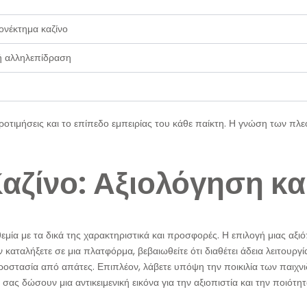
ονέκτημα καζίνο
ή αλληλεπίδραση
οτιμήσεις και το επίπεδο εμπειρίας του κάθε παίκτη. Η γνώση των πλε
αζίνο: Αξιολόγηση κα
εμία με τα δικά της χαρακτηριστικά και προσφορές. Η επιλογή μιας αξι
ταλήξετε σε μια πλατφόρμα, βεβαιωθείτε ότι διαθέτει άδεια λειτουργί
στασία από απάτες. Επιπλέον, λάβετε υπόψη την ποικιλία των παιχνι
ας δώσουν μια αντικειμενική εικόνα για την αξιοπιστία και την ποιότη