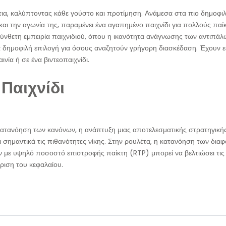
ια, καλύπτοντας κάθε γούστο και προτίμηση. Ανάμεσα στα πιο δημοφιλή
και την αγωνία της, παραμένει ένα αγαπημένο παιχνίδι για πολλούς παίκ
νθετη εμπειρία παιχνιδιού, όπου η ικανότητα ανάγνωσης των αντιπάλων 
ια δημοφιλή επιλογή για όσους αναζητούν γρήγορη διασκέδαση. Έχουν 
ινία ή σε ένα βιντεοπαιχνίδι.
Παιχνίδι
Η κατανόηση των κανόνων, η ανάπτυξη μιας αποτελεσματικής στρατηγική
ι σημαντικά τις πιθανότητες νίκης. Στην ρουλέτα, η κατανόηση των δια
ν με υψηλό ποσοστό επιστροφής παίκτη (RTP) μπορεί να βελτιώσει τι
ίριση του κεφαλαίου.