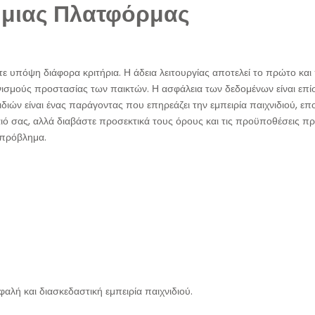
η μιας Πλατφόρμας
ετε υπόψη διάφορα κριτήρια. Η άδεια λειτουργίας αποτελεί το πρώτο και
ισμούς προστασίας των παικτών. Η ασφάλεια των δεδομένων είναι επίση
διών είναι ένας παράγοντας που επηρεάζει την εμπειρία παιχνιδιού, ε
σας, αλλά διαβάστε προσεκτικά τους όρους και τις προϋποθέσεις πριν
 πρόβλημα.
αλή και διασκεδαστική εμπειρία παιχνιδιού.