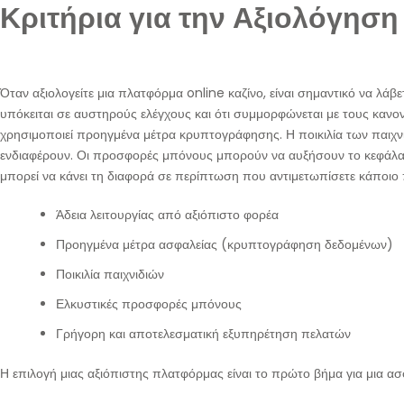
Κριτήρια για την Αξιολόγησ
Όταν αξιολογείτε μια πλατφόρμα online καζίνο, είναι σημαντικό να λάβ
υπόκειται σε αυστηρούς ελέγχους και ότι συμμορφώνεται με τους κανον
χρησιμοποιεί προηγμένα μέτρα κρυπτογράφησης. Η ποικιλία των παιχνι
ενδιαφέρουν. Οι προσφορές μπόνους μπορούν να αυξήσουν το κεφάλαιό 
μπορεί να κάνει τη διαφορά σε περίπτωση που αντιμετωπίσετε κάποιο
Άδεια λειτουργίας από αξιόπιστο φορέα
Προηγμένα μέτρα ασφαλείας (κρυπτογράφηση δεδομένων)
Ποικιλία παιχνιδιών
Ελκυστικές προσφορές μπόνους
Γρήγορη και αποτελεσματική εξυπηρέτηση πελατών
Η επιλογή μιας αξιόπιστης πλατφόρμας είναι το πρώτο βήμα για μια ασφ