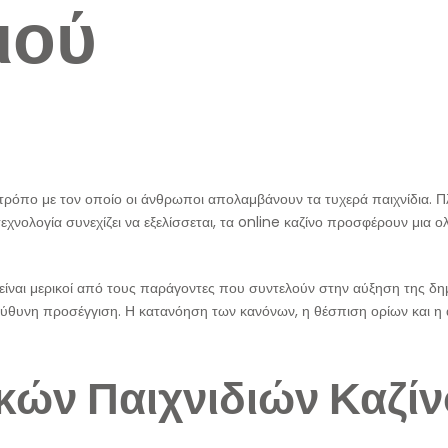
ιού
ν τρόπο με τον οποίο οι άνθρωποι απολαμβάνουν τα τυχερά παιχνίδια. Πλ
χνολογία συνεχίζει να εξελίσσεται, τα online καζίνο προσφέρουν μια ολ
 είναι μερικοί από τους παράγοντες που συντελούν στην αύξηση της δ
πεύθυνη προσέγγιση. Η κατανόηση των κανόνων, η θέσπιση ορίων και η 
ών Παιχνιδιών Καζίν