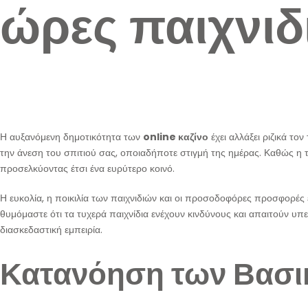
ώρες παιχνιδ
Η αυξανόμενη δημοτικότητα των
online καζίνο
έχει αλλάξει ριζικά το
την άνεση του σπιτιού σας, οποιαδήποτε στιγμή της ημέρας. Καθώς η τε
προσελκύοντας έτσι ένα ευρύτερο κοινό.
Η ευκολία, η ποικιλία των παιχνιδιών και οι προσοδοφόρες προσφορές
θυμόμαστε ότι τα τυχερά παιχνίδια ενέχουν κινδύνους και απαιτούν υ
διασκεδαστική εμπειρία.
Κατανόηση των Βασικ