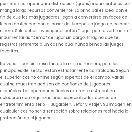
permiten competir para distracción (gratis) indumentarias con
manga larga recursos conveniente. Lo principal es ideal con el
fin de que las más jugadores llegan a convertirse en focos de
luces familiaricen con el pasar del tiempo un juego en colocar
dinero. Solo debes investigar el botón “Jugar para divertimento”
indumentarias “Demo” de jugar sin cargo. Imagina que te
registras referente a un casino cual nunca brinda las juegos
favoritos.
No varias licencias resultan de la misma manera, pero las
principales del sector están estrictamente controladas. Según
el superior casino online según expertos de el campo, varias
cual se muestran acá son de confianza de jugadores
españoles. Las operadores fiables referente a Argentina
colaboran con organizaciones especializadas acerca de
entretenimiento serio — Jugarbien, Jefar y Azajer. Su imagen en
cualquier casino serí­a sensación sobre relaciones real hacia la
protección de el jugador.