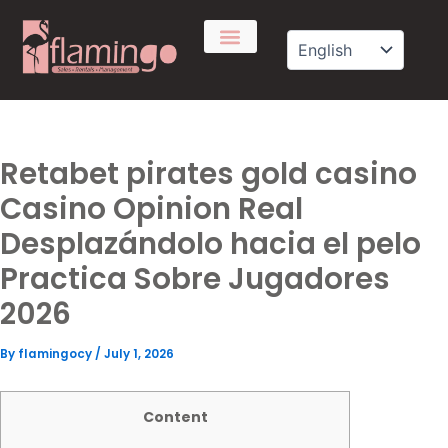
Skip
to
content
Retabet pirates gold casino
Casino Opinion Real
Desplazándolo hacia el pelo
Practica Sobre Jugadores
2026
By
flamingocy
/
July 1, 2026
Content