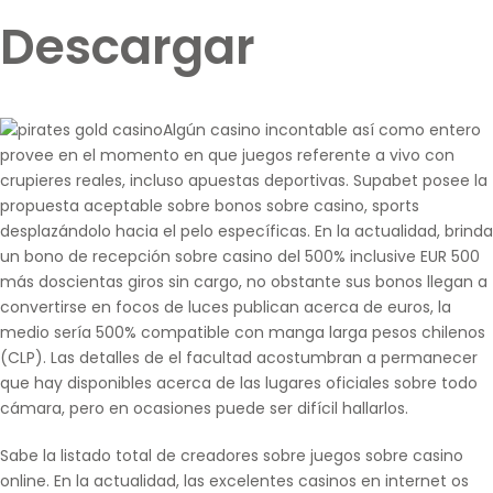
Descargar
Algún casino incontable así­ como entero
provee en el momento en que juegos referente a vivo con
crupieres reales, incluso apuestas deportivas. Supabet posee la
propuesta aceptable sobre bonos sobre casino, sports
desplazándolo hacia el pelo específicas. En la actualidad, brinda
un bono de recepción sobre casino del 500% inclusive EUR 500
más doscientas giros sin cargo, no obstante sus bonos llegan a
convertirse en focos de luces publican acerca de euros, la
medio serí­a 500% compatible con manga larga pesos chilenos
(CLP). Las detalles de el facultad acostumbran a permanecer
que hay disponibles acerca de las lugares oficiales sobre todo
cámara, pero en ocasiones puede ser difícil hallarlos.
Sabe la listado total de creadores sobre juegos sobre casino
online. En la actualidad, las excelentes casinos en internet os