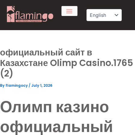
Skip
to
content
официальный сайт в
Казахстане Olimp Casino.1765
(2)
By
flamingocy
/
July 1, 2026
Олимп казино
официальный