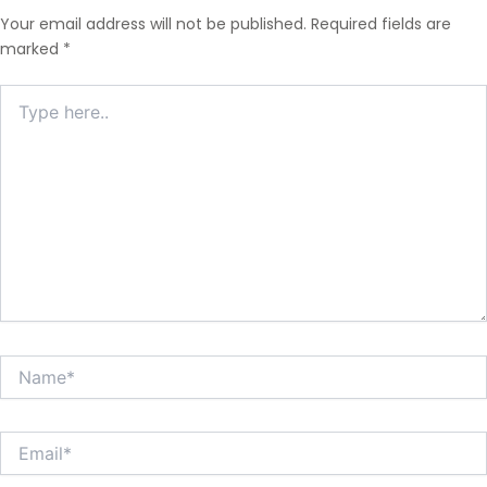
Your email address will not be published.
Required fields are
marked
*
Type
here..
Name*
Email*