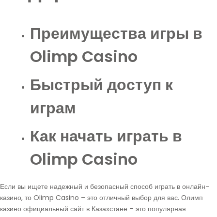
Преимущества игры в
Olimp Casino
Быстрый доступ к
играм
Как начать играть в
Olimp Casino
Если вы ищете надежный и безопасный способ играть в онлайн-
казино, то Olimp Casino – это отличный выбор для вас. Олимп
казино официальный сайт в Казахстане – это популярная