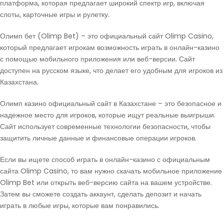
платформа, которая предлагает широкий спектр игр, включая
слоты, карточные игры и рулетку.
Олимп бет (Olimp Bet) – это официальный сайт Olimp Casino,
который предлагает игрокам возможность играть в онлайн-казино
с помощью мобильного приложения или веб-версии. Сайт
доступен на русском языке, что делает его удобным для игроков из
Казахстана.
Олимп казино официальный сайт в Казахстане – это безопасное и
надежное место для игроков, которые ищут реальные выигрыши.
Сайт использует современные технологии безопасности, чтобы
защитить личные данные и финансовые операции игроков.
Если вы ищете способ играть в онлайн-казино с официальным
сайта Olimp Casino, то вам нужно скачать мобильное приложение
Olimp Bet или открыть веб-версию сайта на вашем устройстве.
Затем вы сможете создать аккаунт, сделать депозит и начать
играть в любые игры, которые вам понравились.