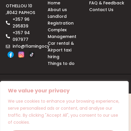
Home
FAQ & Feedback
OTHELLOU 10
About us
Contact Us
,8042 PAPHOS
Landlord
+357 96
Registration
295839
Complex
+357 94
Management
097977
Car rental &
info@flamingocy
Airport taxi
hiring
Things to do
© Copyright 2025 | Flamingo
We value your privacy
We use cookies to enhance your browsing experience,
serve personalised ads or content, and analyse our
traffic. By clicking "Accept All", you consent to our use
of cookies.