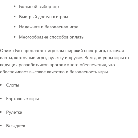
Большой выбор игр
Быстрый доступ к играм
Надежная и безопасная игра
Многообразие способов оплаты
Олимп Бет предлагает игрокам широкий спектр игр, включая
слоты, карточные игры, рулетку и другие. Вам доступны игры от
ведущих разработчиков программного обеспечения, что
обеспечивает высокое качество и безопасность игры.
Слоты
Карточные игры
Рулетка
Блэкджек