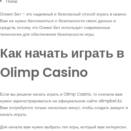
Покер
Олимп Бет – это надежный и безопасный способ играть в казино.
Вам не нужно беспокоиться о безопасности своих данных и
средств, потому что Олимп Бет использует современные
технологии для обеспечения безопасности игры.
Как начать играть в
Olimp Casino
Если вы решили начать играть в Olimp Casino, то сначала вам
нужно зарегистрироваться на официальном сайте olimpbet.kz.
Вам потребуется только несколько минут, чтобы создать аккаунт и
начать играть.
Для начала вам нужно выбрать тип игры, который вам интересен.