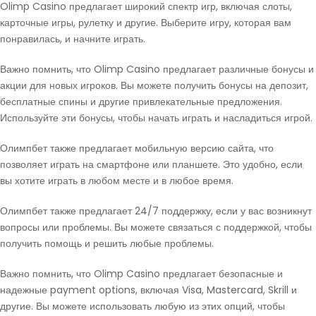
Olimp Casino предлагает широкий спектр игр, включая слоты,
карточные игры, рулетку и другие. Выберите игру, которая вам
понравилась, и начните играть.
Важно помнить, что Olimp Casino предлагает различные бонусы и
акции для новых игроков. Вы можете получить бонусы на депозит,
бесплатные спины и другие привлекательные предложения.
Используйте эти бонусы, чтобы начать играть и насладиться игрой.
Олимпбет также предлагает мобильную версию сайта, что
позволяет играть на смартфоне или планшете. Это удобно, если
вы хотите играть в любом месте и в любое время.
Олимпбет также предлагает 24/7 поддержку, если у вас возникнут
вопросы или проблемы. Вы можете связаться с поддержкой, чтобы
получить помощь и решить любые проблемы.
Важно помнить, что Olimp Casino предлагает безопасные и
надежные payment options, включая Visa, Mastercard, Skrill и
другие. Вы можете использовать любую из этих опций, чтобы