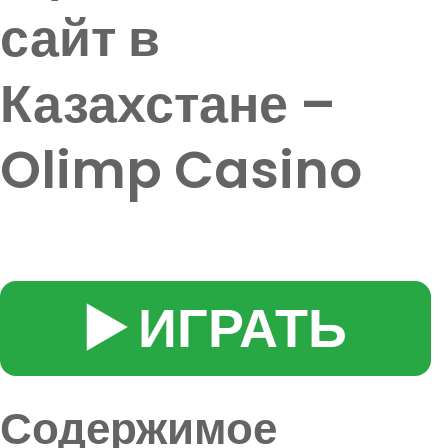
сайт в
Казахстане –
Olimp Casino
▶️ ИГРАТЬ
Содержимое