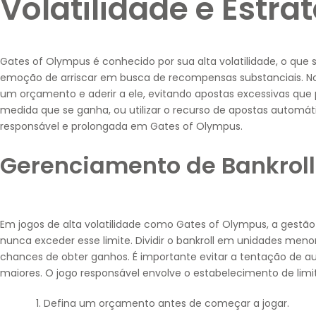
Volatilidade e Estra
Gates of Olympus é conhecido por sua alta volatilidade, o que
emoção de arriscar em busca de recompensas substanciais. No
um orçamento e aderir a ele, evitando apostas excessivas q
medida que se ganha, ou utilizar o recurso de apostas automáti
responsável e prolongada em Gates of Olympus.
Gerenciamento de Bankroll
Em jogos de alta volatilidade como Gates of Olympus, a gestão
nunca exceder esse limite. Dividir o bankroll em unidades me
chances de obter ganhos. É importante evitar a tentação de au
maiores. O jogo responsável envolve o estabelecimento de lim
Defina um orçamento antes de começar a jogar.