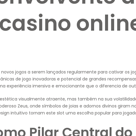
casino onlin
ovos jogos a serem lançados regularmente para cativar os jog
nicas de jogo inovadoras e potencial de grandes recompensas. 
ma experiência imersiva e emocionante que o diferencia de outr
estética visualmente atraente, mas também na sua volatilidade
 poderoso Zeus, onde símbolos de joias e adornos divinos giram
sign intuitivo tornam este slot uma escolha popular para jogado
omo Pilar Central do