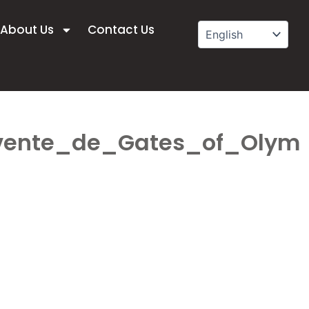
About Us
Contact Us
lvente_de_Gates_of_Olym