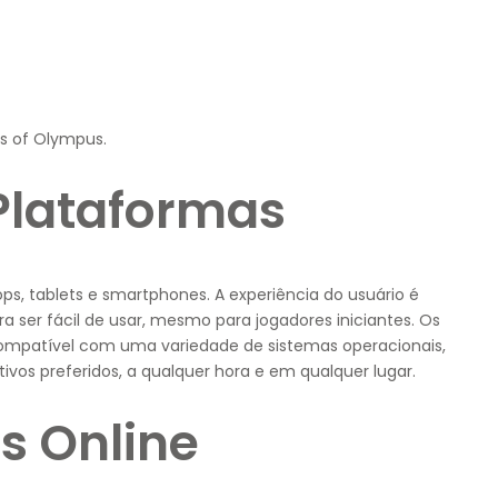
es of Olympus.
 Plataformas
ops, tablets e smartphones. A experiência do usuário é
ra ser fácil de usar, mesmo para jogadores iniciantes. Os
 compatível com uma variedade de sistemas operacionais,
vos preferidos, a qualquer hora e em qualquer lugar.
s Online