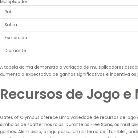
Multiplicador
Rubi
Safira
Esmeralda
Diamante
A tabela acima demonstra a variação de multiplicadores assoc
aumenta a expectativa de ganhos significativos e incentiva os
Recursos de Jogo e
Gates of Olympus oferece uma variedade de recursos de jogo que
símbolos de scatter nos rolos. Durante os Free Spins, os mult
ganhos. Além disso, o jogo possui um sistema de "Tumble", on