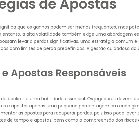
tégias de Apostas
 significa que os ganhos podem ser menos frequentes, mas pote
 entanto, a alta volatilidade também exige uma abordagem est
ue possam levar a perdas significativas. Uma estratégia com
cas com limites de perda predefinidos. A gestão cuidadosa do b
 e Apostas Responsáveis
 de bankroll é uma habilidade essencial. Os jogadores devem d
nores e apostar apenas uma pequena porcentagem em cada giro 
mentar as apostas para recuperar perdas, pois isso pode levar 
ites de tempo e apostas, bem como a compreensão dos riscos a