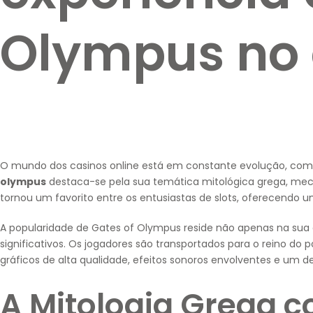
Olympus no 
O mundo dos casinos online está em constante evolução, com n
olympus
destaca-se pela sua temática mitológica grega, mecâ
tornou um favorito entre os entusiastas de slots, oferecendo u
A popularidade de Gates of Olympus reside não apenas na sua 
significativos. Os jogadores são transportados para o reino do
gráficos de alta qualidade, efeitos sonoros envolventes e um de
A Mitologia Grega c