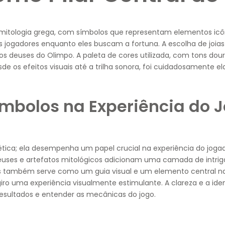
itologia grega, com símbolos que representam elementos icôn
 jogadores enquanto eles buscam a fortuna. A escolha de joias c
os deuses do Olimpo. A paleta de cores utilizada, com tons dou
e os efeitos visuais até a trilha sonora, foi cuidadosamente e
ímbolos na Experiência do 
ca; ela desempenha um papel crucial na experiência do jogador
euses e artefatos mitológicos adicionam uma camada de intriga
as também serve como um guia visual e um elemento central na
iro uma experiência visualmente estimulante. A clareza e a id
esultados e entender as mecânicas do jogo.