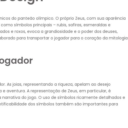
icos do panteão olímpico. O próprio Zeus, com sua aparência
omo símbolos principais – rubis, safiras, esmeraldas e
rados e roxos, evoca a grandiosidade e o poder dos deuses,
laborado para transportar o jogador para o coração da mitologia
Jogador
. As joias, representando a riqueza, apelam ao desejo
 e aventura. A representação de Zeus, em particular, é
 narrativa do jogo. O uso de símbolos ricamente detalhados e
entificabilidade dos símbolos também são importantes para