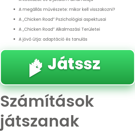
A megállás művészete: mikor kell visszakozni?
A „Chicken Road” Pszichológiai aspektusai
A „Chicken Road” Alkalmazási Területei
A jövő útja: adaptáció és tanulás
🔥 Játssz
▶️
Számítások
játszanak