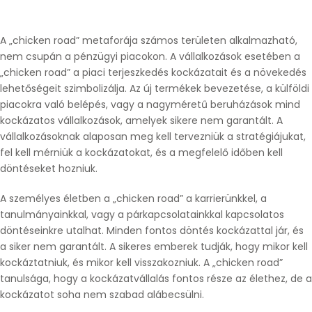
A „chicken road” metaforája számos területen alkalmazható,
nem csupán a pénzügyi piacokon. A vállalkozások esetében a
„chicken road” a piaci terjeszkedés kockázatait és a növekedés
lehetőségeit szimbolizálja. Az új termékek bevezetése, a külföldi
piacokra való belépés, vagy a nagyméretű beruházások mind
kockázatos vállalkozások, amelyek sikere nem garantált. A
vállalkozásoknak alaposan meg kell tervezniük a stratégiájukat,
fel kell mérniük a kockázatokat, és a megfelelő időben kell
döntéseket hozniuk.
A személyes életben a „chicken road” a karrierünkkel, a
tanulmányainkkal, vagy a párkapcsolatainkkal kapcsolatos
döntéseinkre utalhat. Minden fontos döntés kockázattal jár, és
a siker nem garantált. A sikeres emberek tudják, hogy mikor kell
kockáztatniuk, és mikor kell visszakozniuk. A „chicken road”
tanulsága, hogy a kockázatvállalás fontos része az élethez, de a
kockázatot soha nem szabad alábecsülni.