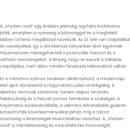
A „
chicken road
” egy érdekes jelenség, egyfajta kockázatos
játék, amelyben a nyereség a bátorsággal és a megfelelő
időben történő megállással növekszik. Az út tele van csapdákkal
és veszélyekkel, így a döntéshozó helyzetben lévő egyénnek
folyamatosan mérlegelnie kell a potenciális hasznot és a
várható veszteségeket. A lényeg, hogy ne essünk a túlkapás
csapdájába, mert akkor minden fáradozás hiábavalóvá válhat.
Ez a metafora számos területen alkalmazható, a mindennapi
élet apró döntéseitől a nagyméretű üzleti stratégiákig. A
sikerhez nemcsak szerencse, hanem alapos tervezés,
felkészültség és a helyzet pontos felmérése is szükséges. A
folyamatos kockázatvállalás, a vakmerő előrehaladás gyakran
katasztrofális következményekkel járhat, míg a túlzott
óvatosság a lehetőségek elvesztéséhez vezethet. A „chicken
road” a mértékletesség és a körültekintés fontosságát