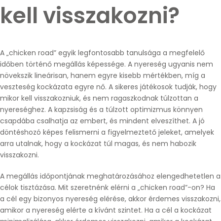
kell visszakozni?
A „chicken road” egyik legfontosabb tanulsága a megfelelő
időben történő megállás képessége. A nyereség ugyanis nem
növekszik lineárisan, hanem egyre kisebb mértékben, míg a
veszteség kockázata egyre nő. A sikeres játékosok tudják, hogy
mikor kell visszakozniuk, és nem ragaszkodnak túlzottan a
nyereséghez. A kapzsiság és a túlzott optimizmus könnyen
csapdába csalhatja az embert, és mindent elveszíthet. A jó
döntéshozó képes felismerni a figyelmeztető jeleket, amelyek
arra utalnak, hogy a kockázat túl magas, és nem habozik
visszakozni.
A megállás időpontjának meghatározásához elengedhetetlen a
célok tisztázása. Mit szeretnénk elérni a „chicken road”-on? Ha
a cél egy bizonyos nyereség elérése, akkor érdemes visszakozni,
amikor a nyereség elérte a kívánt szintet. Ha a cél a kockázat