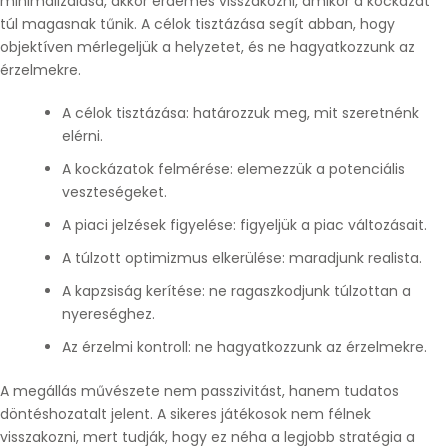
minimalizálása, akkor érdemes visszakozni, amikor a kockázat
túl magasnak tűnik. A célok tisztázása segít abban, hogy
objektíven mérlegeljük a helyzetet, és ne hagyatkozzunk az
érzelmekre.
A célok tisztázása: határozzuk meg, mit szeretnénk
elérni.
A kockázatok felmérése: elemezzük a potenciális
veszteségeket.
A piaci jelzések figyelése: figyeljük a piac változásait.
A túlzott optimizmus elkerülése: maradjunk realista.
A kapzsiság kerítése: ne ragaszkodjunk túlzottan a
nyereséghez.
Az érzelmi kontroll: ne hagyatkozzunk az érzelmekre.
A megállás művészete nem passzivitást, hanem tudatos
döntéshozatalt jelent. A sikeres játékosok nem félnek
visszakozni, mert tudják, hogy ez néha a legjobb stratégia a