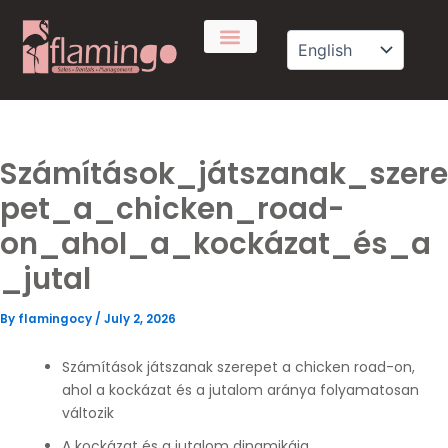
Skip
to
content
Számítások_játszanak_szere
pet_a_chicken_road-
on_ahol_a_kockázat_és_a
_jutal
By
flamingocy
/
July 2, 2026
Számítások játszanak szerepet a chicken road-on,
ahol a kockázat és a jutalom aránya folyamatosan
változik
A kockázat és a jutalom dinamikája