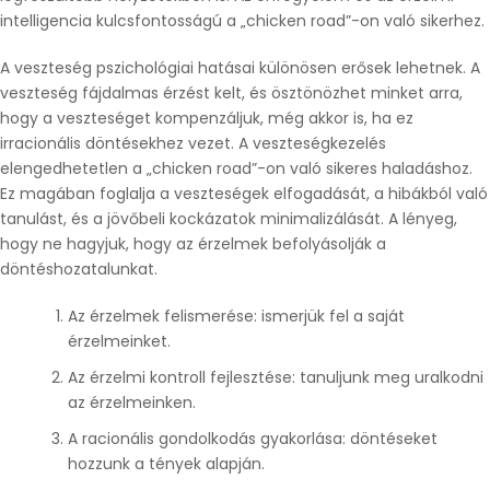
intelligencia kulcsfontosságú a „chicken road”-on való sikerhez.
A veszteség pszichológiai hatásai különösen erősek lehetnek. A
veszteség fájdalmas érzést kelt, és ösztönözhet minket arra,
hogy a veszteséget kompenzáljuk, még akkor is, ha ez
irracionális döntésekhez vezet. A veszteségkezelés
elengedhetetlen a „chicken road”-on való sikeres haladáshoz.
Ez magában foglalja a veszteségek elfogadását, a hibákból való
tanulást, és a jövőbeli kockázatok minimalizálását. A lényeg,
hogy ne hagyjuk, hogy az érzelmek befolyásolják a
döntéshozatalunkat.
Az érzelmek felismerése: ismerjük fel a saját
érzelmeinket.
Az érzelmi kontroll fejlesztése: tanuljunk meg uralkodni
az érzelmeinken.
A racionális gondolkodás gyakorlása: döntéseket
hozzunk a tények alapján.