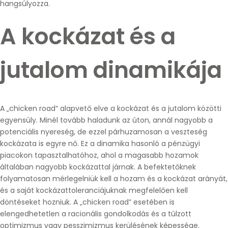
hangsúlyozza.
A kockázat és a
jutalom dinamikája
A „chicken road” alapvető elve a kockázat és a jutalom közötti
egyensúly. Minél tovább haladunk az úton, annál nagyobb a
potenciális nyereség, de ezzel párhuzamosan a veszteség
kockázata is egyre nő. Ez a dinamika hasonló a pénzügyi
piacokon tapasztalhatóhoz, ahol a magasabb hozamok
általában nagyobb kockázattal járnak. A befektetőknek
folyamatosan mérlegelniük kell a hozam és a kockázat arányát,
és a saját kockázattoleranciájuknak megfelelően kell
döntéseket hozniuk. A „chicken road” esetében is
elengedhetetlen a racionális gondolkodás és a túlzott
optimizmus vagy pesszimizmus kerülésének képessége.