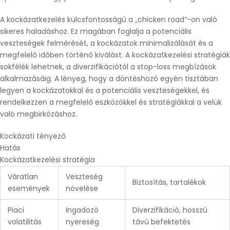
A kockázatkezelés kulcsfontosságú a „chicken road”-on való
sikeres haladáshoz. Ez magában foglalja a potenciális
veszteségek felmérését, a kockázatok minimalizálását és a
megfelelő időben történő kiválást. A kockázatkezelési stratégiák
sokfélék lehetnek, a diverzifikációtól a stop-loss megbízások
alkalmazásáig. A lényeg, hogy a döntéshozó egyén tisztában
legyen a kockázatokkal és a potenciális veszteségekkel, és
rendelkezzen a megfelelő eszközökkel és stratégiákkal a velük
való megbirkózáshoz.
Kockázati tényező
Hatás
Kockázatkezelési stratégia
Váratlan
Veszteség
Biztosítás, tartalékok
események
növelése
Piaci
Ingadozó
Diverzifikáció, hosszú
volatilitás
nyereség
távú befektetés