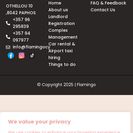
Home
FAQ & Feedback
OTHELLOU 10
About us
Contact Us
,8042 PAPHOS
Landlord
+357 96
Registration
295839
Complex
+357 94
Management
097977
Car rental &
info@flamingocy
Airport taxi
hiring
Things to do
© Copyright 2025 | Flamingo
We value your privacy
We use cookies to enhance your browsing experience,